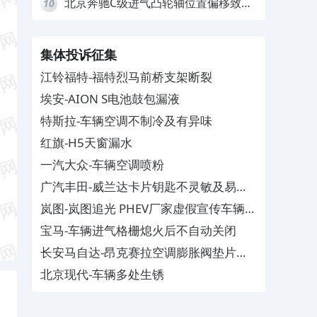
北京奔驰C级进气凸轮轴位置偏移致发
10
动机严重抖动，4S店需自费维修
集体投诉征集
江铃福特-福特烈马前桥支架断裂
埃安-AION S电池鼓包漏液
特斯拉-车辆空调不制冷及有异味
红旗-H5天窗漏水
一汽大众-车辆空调喷粉
广汽丰田-威兰达卡片钥匙不灵敏及易消
磁
岚图-岚图追光 PHEV厂家虚假宣传车辆配
置与功能
宝马-车辆进气格栅熄火后不自动关闭
长安马自达-昂克赛拉空调膨胀阀垫片生
锈
北京现代-车辆多处生锈