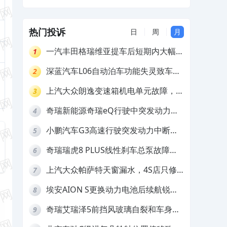
家推诿拒担责
热门投诉
日
周
月
一汽丰田格瑞维亚提车后短期内大幅降
1
价，要求退还差价
深蓝汽车L06自动泊车功能失灵致车辆
2
撞墙，厂家客服推诿拒担责
上汽大众朗逸变速箱机电单元故障，厂
3
家不作为
奇瑞新能源奇瑞eQ行驶中突发动力受
4
限报警和车辆无法正常快充，厂家推脱
小鹏汽车G3高速行驶突发动力中断，
5
拒绝三电质保
存在严重安全隐患
奇瑞瑞虎8 PLUS线性刹车总泵故障，
6
4S店需自费更换
上汽大众帕萨特天窗漏水，4S店只修
7
车不赔偿
埃安AION S更换动力电池后续航锐
8
减，售后拒不提供维修档案
奇瑞艾瑞泽5前挡风玻璃自裂和车身多
9
处返锈，4S店需自费维修