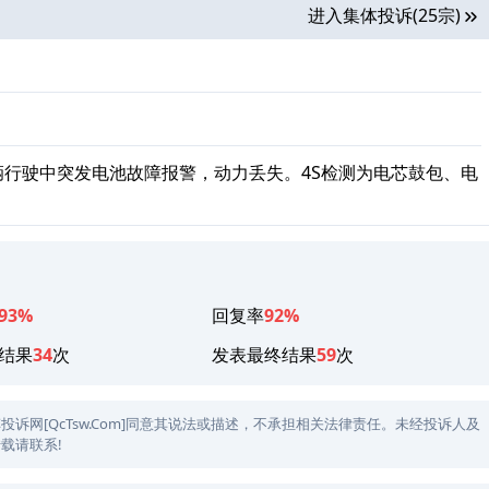
进入集体投诉(25宗)
辆行驶中突发电池故障报警，动力丢失。4S检测为电芯鼓包、电
93%
回复率
92%
结果
34
次
发表最终结果
59
次
网[QcTsw.Com]同意其说法或描述，不承担相关法律责任。未经投诉人及
载请联系!