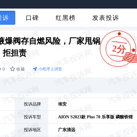
投诉
口碑
红黑榜
发表投诉
池漏液爆阀存自燃风险，厂家甩锅
2分
拒担责
0
收藏
小程序上浏览
投诉品牌
埃安
投诉车型
AION S
2023款 Plus 70 乐享版 磷酸铁锂
投诉地区
广东
清远