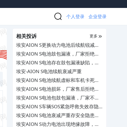
个人登录
企业登录
相关投诉
更多
埃安AION S更换动力电池后续航锐减，
售后拒不提供维修档案
埃安AION S电池鼓包漏液，厂家拒绝保
修
埃安AION S电池存在鼓包漏液缺陷，厂
家不作为
埃安-AION S电池续航衰减严重
埃安AION S电池续航虚标和车机卡死及
后备箱漏水，4S店推脱不解决
埃安AION S电池损坏，厂家售后拒绝保
修
埃安AION S电池包鼓包漏液，厂家不予
保修
埃安AION S车辆SOS紧急呼救失效存隐
患，厂家推诿拒绝免费维修
埃安AION S电池衰减严重存安全隐患，
要求厂家召回换新
埃安AION S动力电池出现绝缘故障，厂