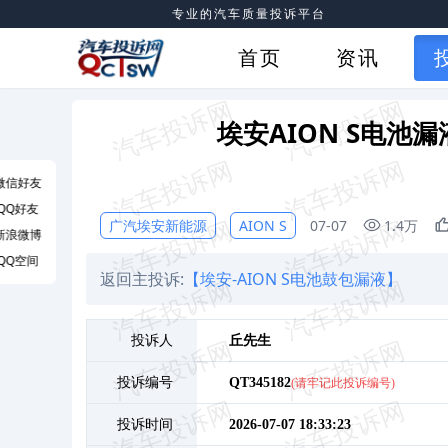
专业的汽车质量投诉平台
首页
资讯
埃安AION S电
微信好友
QQ好友
广汽埃安新能源
AION S
07-07
1.4万
新浪微博
QQ空间
返回主投诉:
【埃安-AION S电池鼓包漏液】
投诉人
丘
先生
投诉编号
QT345182
(请牢记此投诉编号)
投诉时间
2026-07-07 18:33:23