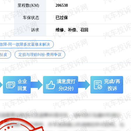
里程数(KM)
206538
车保状态
已过保
诉求
维修、
补偿、
召回
故障-同一故障多次返修未解决
扯皮
定损与理赔纠纷-费用争议
企业
满意度打
完成/再
回复
分
(2分)
投诉