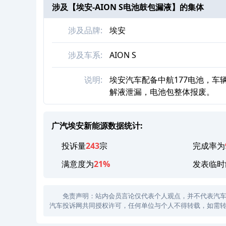
涉及【
埃安-AION S电池鼓包漏液
】的集体
涉及品牌:
埃安
涉及车系:
AION S
说明:
埃安汽车配备中航177电池，车
解液泄漏，电池包整体报废。
广汽埃安新能源数据统计:
投诉量
243
宗
完成率为
满意度为
21%
发表临时
免责声明：站内会员言论仅代表个人观点，并不代表汽车投诉
汽车投诉网共同授权许可，任何单位与个人不得转载，如需转