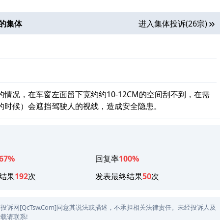
的集体
进入集体投诉(26宗)
情况，在车窗左面留下宽约约10-12CM的空间刮不到，在需
的时候）会遮挡驾驶人的视线，造成安全隐患。
67%
回复率
100%
结果
192
次
发表最终结果
50
次
网[QcTsw.Com]同意其说法或描述，不承担相关法律责任。未经投诉人及
载请联系!