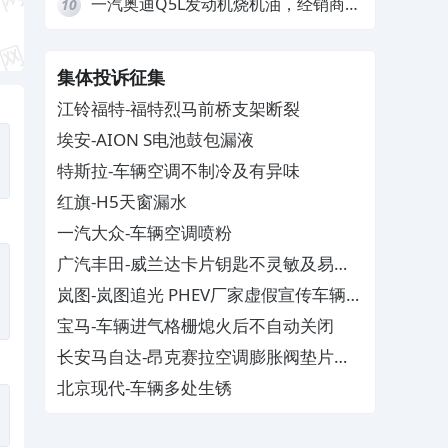
一汽奥迪Q5L发动机烧机油，经销商推
10
诿不予解决
集体投诉征集
江铃福特-福特烈马前桥支架断裂
埃安-AION S电池鼓包漏液
特斯拉-车辆空调不制冷及有异味
红旗-H5天窗漏水
一汽大众-车辆空调喷粉
广汽丰田-威兰达卡片钥匙不灵敏及易消
磁
岚图-岚图追光 PHEV厂家虚假宣传车辆配
置与功能
宝马-车辆进气格栅熄火后不自动关闭
长安马自达-昂克赛拉空调膨胀阀垫片生
锈
北京现代-车辆多处生锈