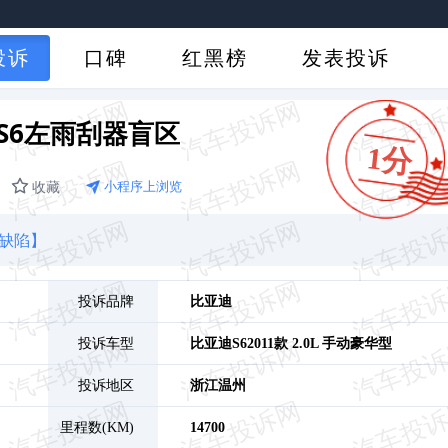
投诉
口碑
红黑榜
发表投诉
S6左雨刮器盲区
1分
收藏
小程序上浏览
计缺陷】
投诉品牌
比亚迪
投诉车型
比亚迪S6
2011款 2.0L 手动豪华型
投诉地区
浙江
温州
里程数(KM)
14700