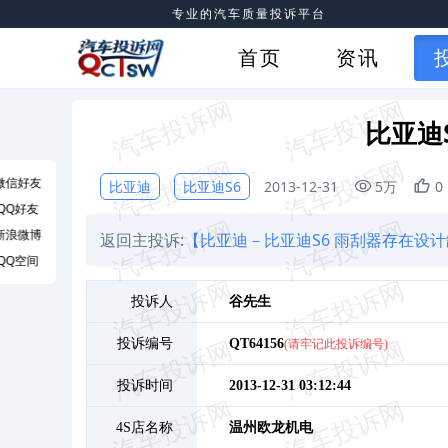
专业的汽车质量投诉平台
首页
资讯
比亚迪
微信好友
比亚迪
比亚迪S6
2013-12-31
5万
0
QQ好友
新浪微博
返回主投诉:
【比亚迪－比亚迪S6 雨刮器存在设
QQ空间
投诉人
谷
先生
投诉编号
QT64156
(请牢记此投诉编号)
投诉时间
2013-12-31 03:12:44
4S店名称
温州欧龙机电