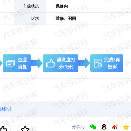
车保状态
保修内
诉求
维修、
召回
企业
满意度打
完成/再
回复
分
(1分)
投诉
计缺陷】
分享到: