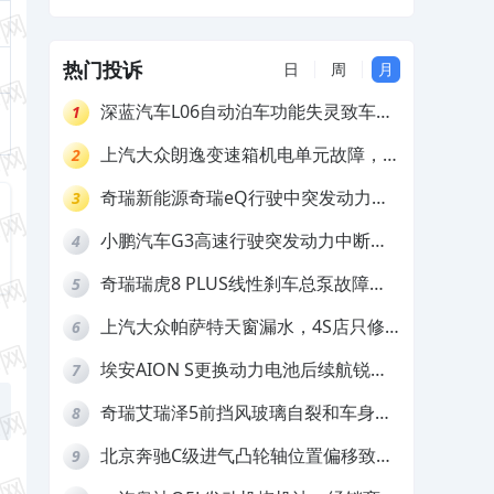
热门投诉
日
周
月
深蓝汽车L06自动泊车功能失灵致车辆
1
撞墙，厂家客服推诿拒担责
上汽大众朗逸变速箱机电单元故障，厂
2
家不作为
奇瑞新能源奇瑞eQ行驶中突发动力受
3
限报警和车辆无法正常快充，厂家推脱
小鹏汽车G3高速行驶突发动力中断，
4
拒绝三电质保
存在严重安全隐患
奇瑞瑞虎8 PLUS线性刹车总泵故障，
5
4S店需自费更换
上汽大众帕萨特天窗漏水，4S店只修
6
车不赔偿
埃安AION S更换动力电池后续航锐
7
减，售后拒不提供维修档案
奇瑞艾瑞泽5前挡风玻璃自裂和车身多
8
处返锈，4S店需自费维修
北京奔驰C级进气凸轮轴位置偏移致发
9
动机严重抖动，4S店需自费维修