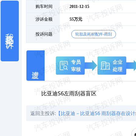
购车时间
2011-12-15
涉诉金额
55万元
我也要投诉
投诉问题
轮胎及耗材配件-雨刮
专员
企业
审核
处理
比亚迪S6左雨刮器盲区
返回主投诉:
【比亚迪－比亚迪S6 雨刮器存在设