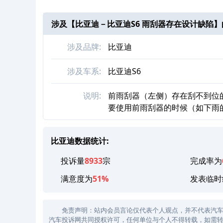
涉及【
比亚迪－比亚迪S6 雨刮器存在设计缺陷
】
涉及品牌:
比亚迪
涉及车系:
比亚迪S6
说明:
前雨刮器（左侧）存在刮不到位的
要使用前雨刮器的时候（如下雨
比亚迪数据统计:
投诉量
8933
宗
完成率为
满意度为
51%
发表临时
免责声明：站内会员言论仅代表个人观点，并不代表汽车投诉
汽车投诉网共同授权许可，任何单位与个人不得转载，如需转