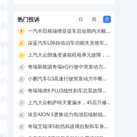
现问题
热门投诉
日
周
月
一汽丰田格瑞维亚提车后短期内大幅降
1
价，要求退还差价
深蓝汽车L06自动泊车功能失灵致车辆
2
撞墙，厂家客服推诿拒担责
上汽大众朗逸变速箱机电单元故障，厂
3
家不作为
奇瑞新能源奇瑞eQ行驶中突发动力受
4
限报警和车辆无法正常快充，厂家推脱
小鹏汽车G3高速行驶突发动力中断，
5
拒绝三电质保
存在严重安全隐患
奇瑞瑞虎8 PLUS线性刹车总泵故障，
6
4S店需自费更换
上汽大众帕萨特天窗漏水，4S店只修
7
车不赔偿
埃安AION S更换动力电池后续航锐
8
减，售后拒不提供维修档案
奇瑞艾瑞泽5前挡风玻璃自裂和车身多
9
处返锈，4S店需自费维修