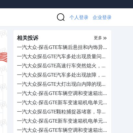
个人登录
企业登录
相关投诉
更多
一汽大众-探岳GTE车辆后悬挂和内饰异
响严重
一汽大众探岳GTE汽车多处出现质量问
题，要求厂家给予解决方案处理
一汽大众探岳GTE高速行车突然熄火，要
求4S店给予处理
一汽大众探岳GTE汽车多处出现故障，要
求厂家重视并给予解决
一汽大众探岳GTE大灯出现白内障的现
象，4S店却不予维修处理
一汽大众-探岳GTE车辆空调和变速箱出
现问题
一汽大众-探岳GTE新车变速箱机电单元
损坏和空调管道装反的问题
一汽大众探岳GTE颗粒捕捉器堵塞，导致
汽车油耗高和自动启停失效
一汽大众-探岳GTE新车变速箱机电单元
损坏和空调管道装反
一汽大众-探岳GTE车辆空调和变速箱出