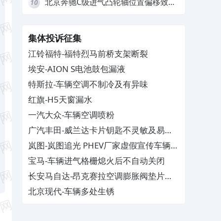
北京奔驰C级进气凸轮轴位置偏移致发
10
动机严重抖动，4S店需自费维修
集体投诉征集
江铃福特-福特烈马前桥支架断裂
埃安-AION S电池鼓包漏液
特斯拉-车辆空调不制冷及有异味
红旗-H5天窗漏水
一汽大众-车辆空调喷粉
广汽丰田-威兰达卡片钥匙不灵敏及易消
磁
岚图-岚图追光 PHEV厂家虚假宣传车辆配
置与功能
宝马-车辆进气格栅熄火后不自动关闭
长安马自达-昂克赛拉空调膨胀阀垫片生
锈
北京现代-车辆多处生锈