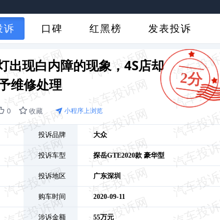
投诉
口碑
红黑榜
发表投诉
大灯出现白内障的现象，4S店却
2分
予维修处理
0
收藏
小程序上浏览
投诉品牌
大众
投诉车型
探岳GTE
2020款 豪华型
投诉地区
广东
深圳
购车时间
2020-09-11
涉诉金额
55万元