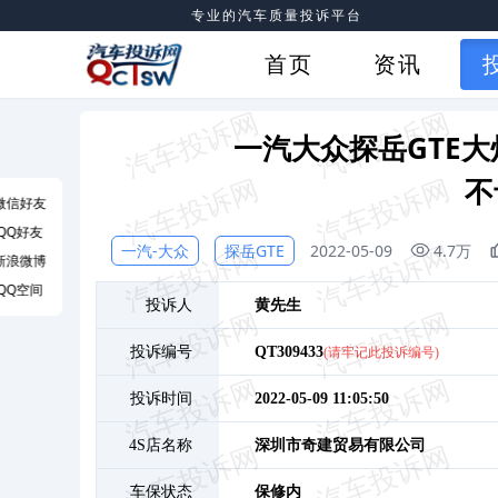
专业的汽车质量投诉平台
首页
资讯
一汽大众探岳GTE
不
微信好友
QQ好友
一汽-大众
探岳GTE
2022-05-09
4.7万
新浪微博
QQ空间
投诉人
黄
先生
投诉编号
QT309433
(请牢记此投诉编号)
投诉时间
2022-05-09 11:05:50
4S店名称
深圳市奇建贸易有限公司
车保状态
保修内