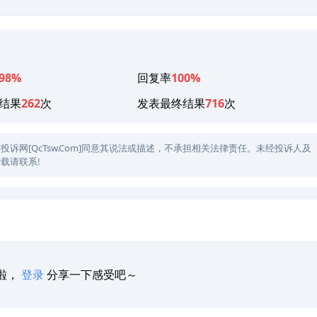
98%
回复率
100%
结果
262
次
发表最终结果
716
次
网[QcTsw.Com]同意其说法或描述，不承担相关法律责任。未经投诉人及
载请联系!
啦，
登录
分享一下感受吧～