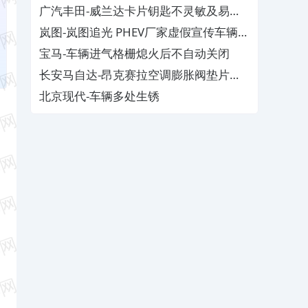
广汽丰田-威兰达卡片钥匙不灵敏及易消
磁
岚图-岚图追光 PHEV厂家虚假宣传车辆配
置与功能
宝马-车辆进气格栅熄火后不自动关闭
长安马自达-昂克赛拉空调膨胀阀垫片生
锈
北京现代-车辆多处生锈