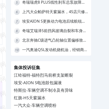
奇瑞瑞虎8 PLUS线性刹车总泵故障，
5
4S店需自费更换
上汽大众帕萨特天窗漏水，4S店只修
6
车不赔偿
埃安AION S更换动力电池后续航锐
7
减，售后拒不提供维修档案
奇瑞艾瑞泽5前挡风玻璃自裂和车身多
8
处返锈，4S店需自费维修
北京奔驰C级进气凸轮轴位置偏移致发
9
动机严重抖动，4S店需自费维修
一汽奥迪Q5L发动机烧机油，经销商推
10
诿不予解决
集体投诉征集
江铃福特-福特烈马前桥支架断裂
埃安-AION S电池鼓包漏液
特斯拉-车辆空调不制冷及有异味
红旗-H5天窗漏水
一汽大众-车辆空调喷粉