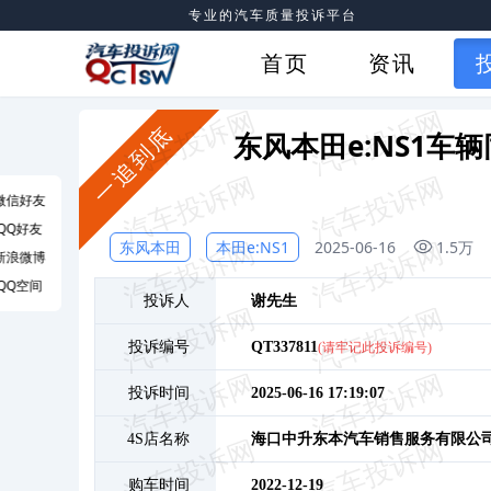
专业的汽车质量投诉平台
首页
资讯
一追到底
东风本田e:NS1
微信好友
QQ好友
东风本田
本田e:NS1
2025-06-16
1.5万
新浪微博
QQ空间
投诉人
谢
先生
投诉编号
QT337811
(请牢记此投诉编号)
投诉时间
2025-06-16 17:19:07
4S店名称
海口中升东本汽车销售服务有限公
购车时间
2022-12-19