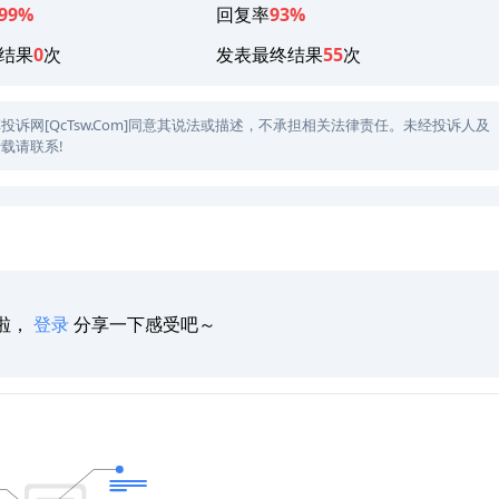
99%
回复率
93%
结果
0
次
发表最终结果
55
次
网[QcTsw.Com]同意其说法或描述，不承担相关法律责任。未经投诉人及
载请联系!
啦，
登录
分享一下感受吧～