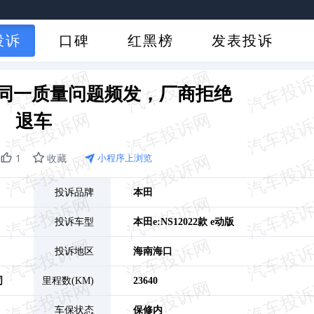
投诉
口碑
红黑榜
发表投诉
车辆同一质量问题频发，厂商拒绝
退车
1
收藏
小程序上浏览
投诉品牌
本田
投诉车型
本田e:NS1
2022款 e动版
投诉地区
海南
海口
司
里程数(KM)
23640
车保状态
保修内