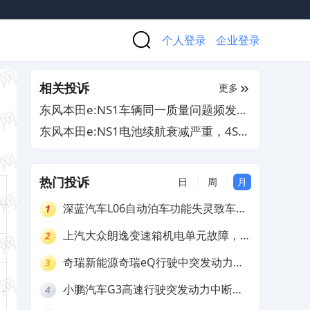
个人登录
企业登录
相关投诉
更多
东风本田e:NS1车辆同一质量问题频发，
厂商拒绝退车
东风本田e:NS1电池续航衰减严重，4S店
却置之不理
热门投诉
日
周
月
深蓝汽车L06自动泊车功能失灵致车辆
1
撞墙，厂家客服推诿拒担责
上汽大众朗逸变速箱机电单元故障，厂
2
家不作为
奇瑞新能源奇瑞eQ行驶中突发动力受
3
限报警和车辆无法正常快充，厂家推脱
小鹏汽车G3高速行驶突发动力中断，
4
拒绝三电质保
存在严重安全隐患