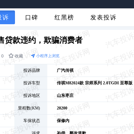
投诉
口碑
红黑榜
发表投诉
售贷款违约，欺骗消费者
0
收藏
小程序上浏览
投诉品牌
广汽传祺
投诉车型
传祺M8
2024款 宗师系列 2.0TGDI 至尊版
投诉地区
山东
枣庄
里程数(KM)
20200
车保状态
保修内
诉求
补偿、
整改道歉