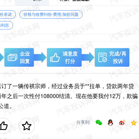
保价承诺
价格与收费纠纷-费用/加价问题
瞒利息
企业
满意度
完成/再
回复
打分
投诉
S店订了一辆传祺宗师，经过业务员于**拉单，贷款两年贷
，两年之后一次性付108000结清。现在他要我付12万，欺骗
公道。
分享到: