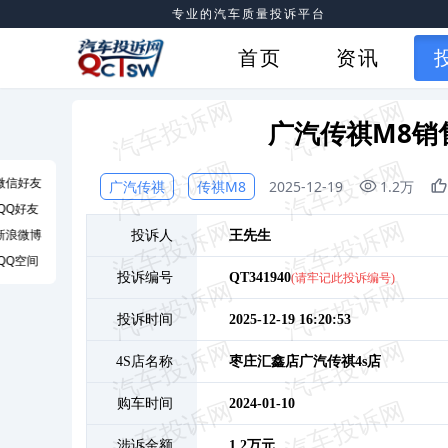
专业的汽车质量投诉平台
首页
资讯
广汽传祺M8销
微信好友
广汽传祺
传祺M8
2025-12-19
1.2万
QQ好友
新浪微博
投诉人
王
先生
QQ空间
投诉编号
QT341940
(请牢记此投诉编号)
投诉时间
2025-12-19 16:20:53
4S店名称
枣庄汇鑫店广汽传祺4s店
购车时间
2024-01-10
涉诉金额
1.2万元