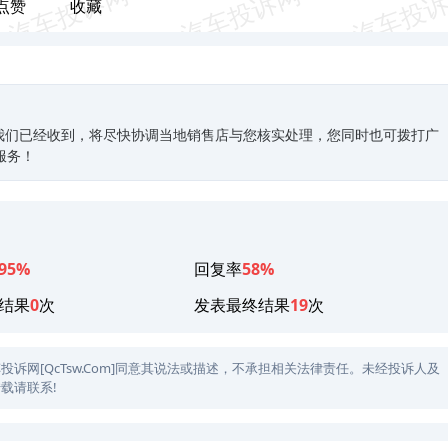
点赞
收藏
我们已经收到，将尽快协调当地销售店与您核实处理，您同时也可拨打广
您服务！
95%
回复率
58%
结果
0
次
发表最终结果
19
次
网[QcTsw.Com]同意其说法或描述，不承担相关法律责任。未经投诉人及
载请联系!