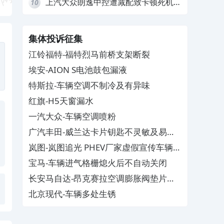
上汽大众朗逸中控遭减配致卡顿死机，
10
要求换869主机
集体投诉征集
江铃福特-福特烈马前桥支架断裂
埃安-AION S电池鼓包漏液
特斯拉-车辆空调不制冷及有异味
红旗-H5天窗漏水
一汽大众-车辆空调喷粉
广汽丰田-威兰达卡片钥匙不灵敏及易消
磁
岚图-岚图追光 PHEV厂家虚假宣传车辆配
置与功能
宝马-车辆进气格栅熄火后不自动关闭
长安马自达-昂克赛拉空调膨胀阀垫片生
锈
北京现代-车辆多处生锈