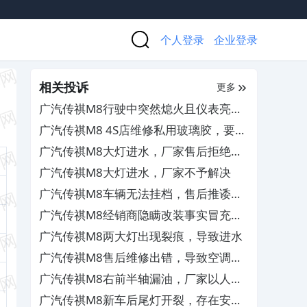
个人登录
企业登录
相关投诉
更多
广汽传祺M8行驶中突然熄火且仪表亮故
障码，存在严重安全隐患
广汽传祺M8 4S店维修私用玻璃胶，要求
免费更换大灯支架并补偿
广汽传祺M8大灯进水，厂家售后拒绝维
修
广汽传祺M8大灯进水，厂家不予解决
广汽传祺M8车辆无法挂档，售后推诿不
处理
广汽传祺M8经销商隐瞒改装事实冒充高
配车销售，要求退一赔三
广汽传祺M8两大灯出现裂痕，导致进水
广汽传祺M8售后维修出错，导致空调漏
水泡车
广汽传祺M8右前半轴漏油，厂家以人为
损坏为由拒绝质保
广汽传祺M8新车后尾灯开裂，存在安全