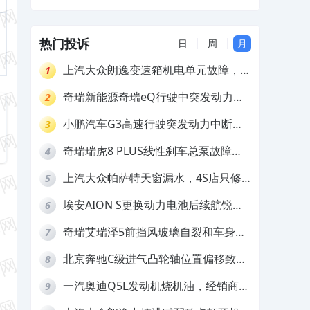
隐患
热门投诉
日
周
月
上汽大众朗逸变速箱机电单元故障，厂
1
家不作为
奇瑞新能源奇瑞eQ行驶中突发动力受
2
限报警和车辆无法正常快充，厂家推脱
小鹏汽车G3高速行驶突发动力中断，
3
拒绝三电质保
存在严重安全隐患
奇瑞瑞虎8 PLUS线性刹车总泵故障，
4
4S店需自费更换
上汽大众帕萨特天窗漏水，4S店只修
5
车不赔偿
埃安AION S更换动力电池后续航锐
6
减，售后拒不提供维修档案
奇瑞艾瑞泽5前挡风玻璃自裂和车身多
7
处返锈，4S店需自费维修
北京奔驰C级进气凸轮轴位置偏移致发
8
动机严重抖动，4S店需自费维修
一汽奥迪Q5L发动机烧机油，经销商推
9
诿不予解决