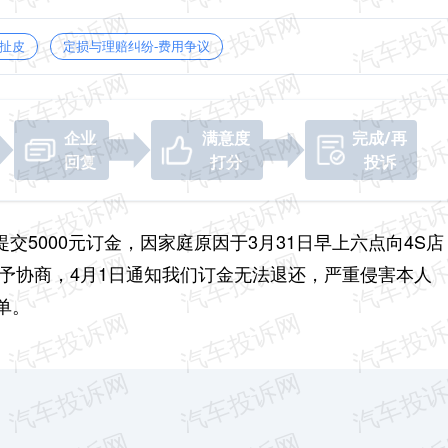
扯皮
定损与理赔纠纷-费用争议
企业
满意度
完成/再
回复
打分
投诉
提交5000元订金，因家庭原因于3月31日早上六点向4S店
予协商，4月1日通知我们订金无法退还，严重侵害本人
单。