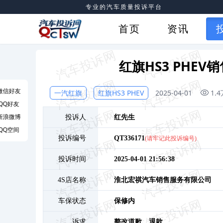
专业的汽车质量投诉平台
首页
资讯
红旗HS3 PHE
微信好友
一汽红旗
红旗HS3 PHEV
2025-04-01
1.
QQ好友
新浪微博
投诉人
红
先生
QQ空间
投诉编号
QT336171
(请牢记此投诉编号)
投诉时间
2025-04-01 21:56:38
4S店名称
淮北宏祺汽车销售服务有限公司
车保状态
保修内
诉求
整改道歉、
退款