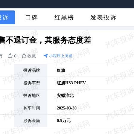
投诉
口碑
红黑榜
发表投诉
V销售不退订金，其服务态度差
4万
0
收藏
小程序上浏览
投诉品牌
红旗
投诉车型
红旗HS3 PHEV
投诉地区
安徽
淮北
购车时间
2025-03-30
涉诉金额
0.5万元