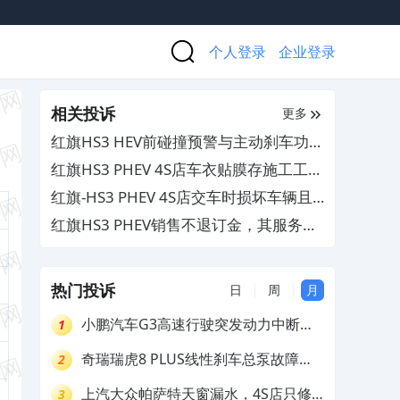
个人登录
企业登录
相关投诉
更多
红旗HS3 HEV前碰撞预警与主动刹车功能
失效，4S店查不出原因无法解决
红旗HS3 PHEV 4S店车衣贴膜存施工工艺
缺陷，其推诿责任不解决
红旗-HS3 PHEV 4S店交车时损坏车辆且
拒不处理
红旗HS3 PHEV销售不退订金，其服务态
度差
热门投诉
日
周
月
小鹏汽车G3高速行驶突发动力中断，
1
存在严重安全隐患
奇瑞瑞虎8 PLUS线性刹车总泵故障，
2
4S店需自费更换
上汽大众帕萨特天窗漏水，4S店只修
3