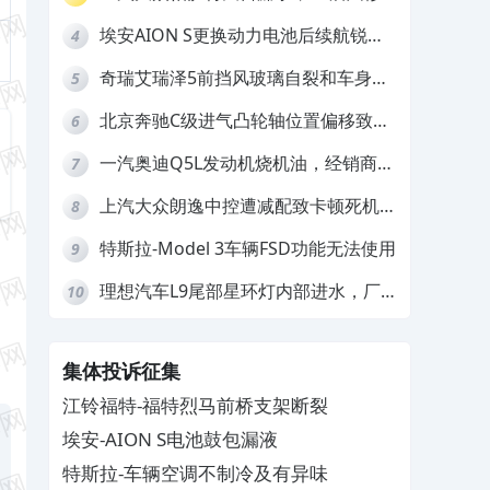
车不赔偿
埃安AION S更换动力电池后续航锐
4
减，售后拒不提供维修档案
奇瑞艾瑞泽5前挡风玻璃自裂和车身多
5
处返锈，4S店需自费维修
北京奔驰C级进气凸轮轴位置偏移致发
6
动机严重抖动，4S店需自费维修
一汽奥迪Q5L发动机烧机油，经销商推
7
诿不予解决
上汽大众朗逸中控遭减配致卡顿死机，
8
要求换869主机
特斯拉-Model 3车辆FSD功能无法使用
9
理想汽车L9尾部星环灯内部进水，厂
10
家拒绝赔付
集体投诉征集
江铃福特-福特烈马前桥支架断裂
埃安-AION S电池鼓包漏液
特斯拉-车辆空调不制冷及有异味