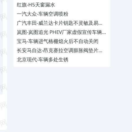
红旗-H5天窗漏水
一汽大众-车辆空调喷粉
广汽丰田-威兰达卡片钥匙不灵敏及易消
磁
岚图-岚图追光 PHEV厂家虚假宣传车辆配
置与功能
宝马-车辆进气格栅熄火后不自动关闭
长安马自达-昂克赛拉空调膨胀阀垫片生
锈
北京现代-车辆多处生锈