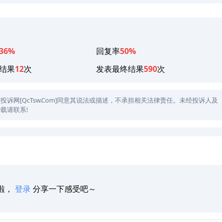
36%
回复率
50%
结果
12
次
发表最终结果
590
次
网[QcTsw.Com]同意其说法或描述，不承担相关法律责任。未经投诉人及
载请联系!
啦，
登录
分享一下感受吧～