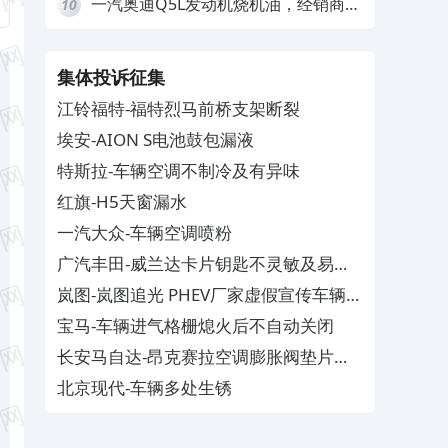
一汽奥迪Q5L发动机烧机油，经销商推
10
诿不予解决
集体投诉征集
江铃福特-福特烈马前桥支架断裂
埃安-AION S电池鼓包漏液
特斯拉-车辆空调不制冷及有异味
红旗-H5天窗漏水
一汽大众-车辆空调喷粉
广汽丰田-威兰达卡片钥匙不灵敏及易消
磁
岚图-岚图追光 PHEV厂家虚假宣传车辆配
置与功能
宝马-车辆进气格栅熄火后不自动关闭
长安马自达-昂克赛拉空调膨胀阀垫片生
锈
北京现代-车辆多处生锈