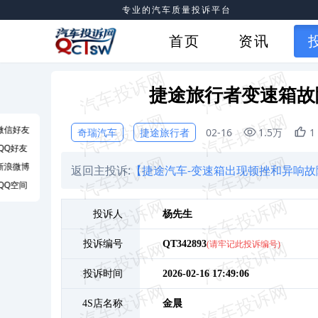
专业的汽车质量投诉平台
首页
资讯
捷途旅行者变速箱故
微信好友
奇瑞汽车
捷途旅行者
02-16
1.5万
1
QQ好友
新浪微博
返回主投诉:
【捷途汽车-变速箱出现顿挫和异响故
QQ空间
投诉人
杨
先生
投诉编号
QT342893
(请牢记此投诉编号)
投诉时间
2026-02-16 17:49:06
4S店名称
金晨