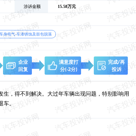
涉诉金额
15.58万元
车身电气-车漆锈蚀及鼓包脱落
企业
满意度打
完成/再
回复
分
(-2分)
投诉
发生，得不到解决。大过年车辆出现问题，特别影响用
退车。