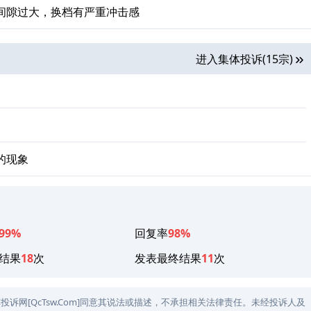
间隙过大，换档有严重冲击感
进入集体投诉(15宗)
的现象
99%
回复率
98%
结果
18
次
发表最终结果
11
次
网[QcTsw.Com]同意其说法或描述，不承担相关法律责任。未经投诉人及