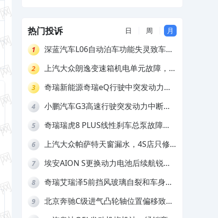
大及底盘生锈，售后置之不理不给赔偿
热门投诉
日
周
月
深蓝汽车L06自动泊车功能失灵致车辆
1
撞墙，厂家客服推诿拒担责
上汽大众朗逸变速箱机电单元故障，厂
2
家不作为
奇瑞新能源奇瑞eQ行驶中突发动力受
3
限报警和车辆无法正常快充，厂家推脱
小鹏汽车G3高速行驶突发动力中断，
4
拒绝三电质保
存在严重安全隐患
奇瑞瑞虎8 PLUS线性刹车总泵故障，
5
4S店需自费更换
上汽大众帕萨特天窗漏水，4S店只修
6
车不赔偿
埃安AION S更换动力电池后续航锐
7
减，售后拒不提供维修档案
奇瑞艾瑞泽5前挡风玻璃自裂和车身多
8
处返锈，4S店需自费维修
北京奔驰C级进气凸轮轴位置偏移致发
9
动机严重抖动，4S店需自费维修