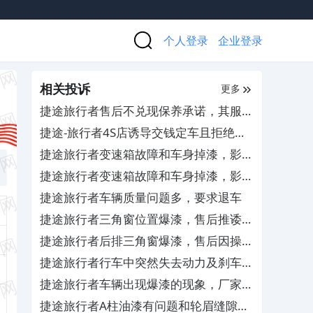
个人登录
企业登录
相关投诉
更多
捷途旅行者售后不兑现保养承诺，其服务
态度差
捷途-旅行者4S店诱导交钱定车且拒绝退
款
捷途旅行者变速箱故障和车身掉漆，影响
用车安全
捷途旅行者变速箱故障和车身掉漆，影响
用车安全
捷途旅行者车辆质量问题多，要求退车
捷途旅行者三角窗位置爆漆，售后推诿其
服务态度差
捷途旅行者后排三角窗爆漆，售后因操作
不当弄坏玻璃窗户
捷途旅行者行车中突然失去动力及刹车失
灵，4S店以数据正常为由不予处理
捷途旅行者车辆出现爆漆的现象，厂家不
给满意答复
捷途旅行者A柱油漆有问题和轮眉缝隙过