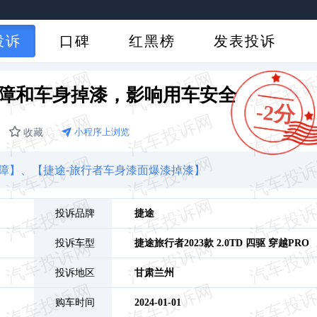
投诉
口碑
红黑榜
发表投诉
障和车身掉漆，影响用车安全
-2分
收藏
小程序上浏览
障】、
【捷途-旅行者车身漆面爆漆掉漆】
投诉品牌
捷途
投诉车型
捷途旅行者
2023款 2.0TD 四驱 穿越PRO
投诉地区
甘肃
兰州
购车时间
2024-01-01