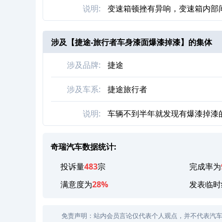
说明:
变速箱顿挫有异响，变速箱内部
涉及【
捷途-旅行者车身漆面爆漆掉漆
】的集体
涉及品牌:
捷途
涉及车系:
捷途旅行者
说明:
车辆不到半年就发现有爆漆掉漆
奇瑞汽车数据统计:
投诉量
483
宗
完成率为
满意度为
28%
发表临时
免责声明：站内会员言论仅代表个人观点，并不代表汽车投诉