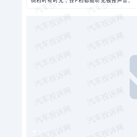
倒档时有时无，挂P档都能听见顿挫声音。