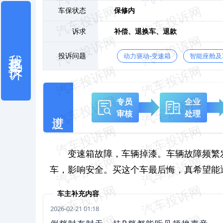
车保状态
保修内
诉求
补偿、
退换车、
退款
我也要投诉
投诉问题
动力驱动-变速箱
智能座舱及
专员
企业
审核
处理
变速箱故障，车辆掉漆。车辆故障频繁
车，影响安全。买这个车最后悔，真希望能
车主补充内容
2026-02-21 01:18