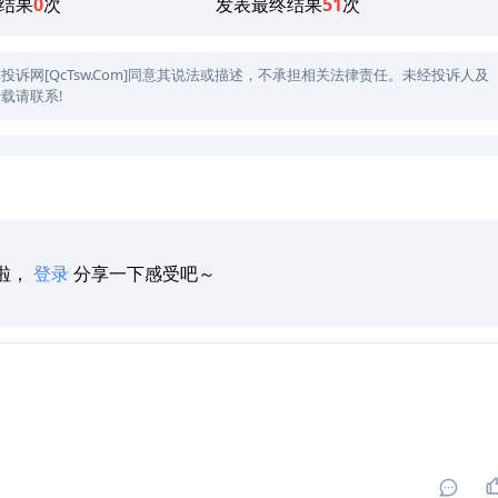
结果
0
次
发表最终结果
51
次
网[QcTsw.Com]同意其说法或描述，不承担相关法律责任。未经投诉人及
载请联系!
啦，
登录
分享一下感受吧～