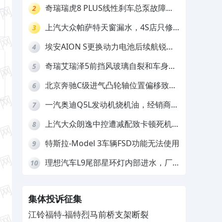
存在严重安全隐患
奇瑞瑞虎8 PLUS线性刹车总泵故障，
2
4S店需自费更换
上汽大众帕萨特天窗漏水，4S店只修
3
车不赔偿
埃安AION S更换动力电池后续航锐
4
减，售后拒不提供维修档案
奇瑞艾瑞泽5前挡风玻璃自裂和车身多
5
处返锈，4S店需自费维修
北京奔驰C级进气凸轮轴位置偏移致发
6
动机严重抖动，4S店需自费维修
一汽奥迪Q5L发动机烧机油，经销商推
7
诿不予解决
上汽大众朗逸中控遭减配致卡顿死机，
8
要求换869主机
特斯拉-Model 3车辆FSD功能无法使用
9
理想汽车L9尾部星环灯内部进水，厂
10
家拒绝赔付
集体投诉征集
江铃福特-福特烈马前桥支架断裂