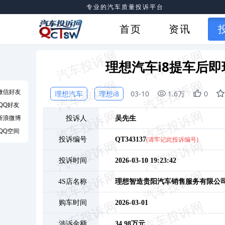
专业的汽车质量投诉平台
首页
资讯
理想汽车i8提车后
微信好友
理想汽车
理想i8
03-10
1.6万
0
QQ好友
新浪微博
投诉人
吴
先生
QQ空间
投诉编号
QT343137
(请牢记此投诉编号)
投诉时间
2026-03-10 19:23:42
4S店名称
理想智造贵阳汽车销售服务有限公
购车时间
2026-03-01
涉诉金额
34.98万元