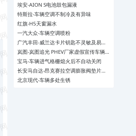
埃安-AION S电池鼓包漏液
特斯拉-车辆空调不制冷及有异味
红旗-H5天窗漏水
一汽大众-车辆空调喷粉
广汽丰田-威兰达卡片钥匙不灵敏及易消
磁
岚图-岚图追光 PHEV厂家虚假宣传车辆配
置与功能
宝马-车辆进气格栅熄火后不自动关闭
长安马自达-昂克赛拉空调膨胀阀垫片生
锈
北京现代-车辆多处生锈