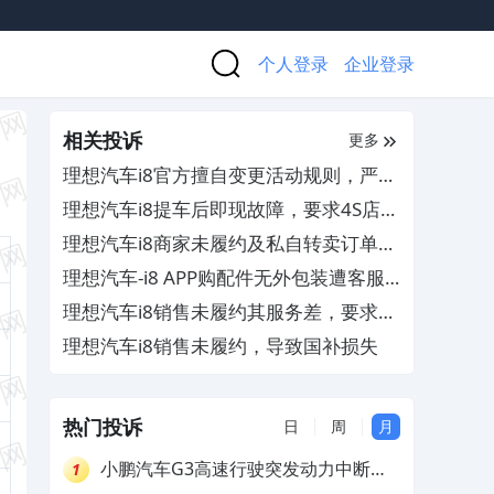
个人登录
企业登录
相关投诉
更多
理想汽车i8官方擅自变更活动规则，严重
侵害消费者公平交易权
理想汽车i8提车后即现故障，要求4S店予
以退换车
理想汽车i8商家未履约及私自转卖订单，
厂家无人出面协商解决
理想汽车-i8 APP购配件无外包装遭客服
拒退换
理想汽车i8销售未履约其服务差，要求退
订金
理想汽车i8销售未履约，导致国补损失
热门投诉
日
周
月
小鹏汽车G3高速行驶突发动力中断，
1