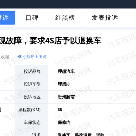
投诉
口碑
红黑榜
发表投诉
即现故障，要求4S店予以退换车
收藏
小程序上浏览
投诉品牌
理想汽车
投诉车型
理想i8
投诉地区
贵州
黔南
司
里程数(KM)
66
车保状态
保修内
诉求
退换车、
整改道歉、
退款