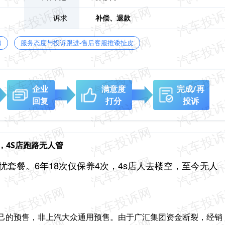
诉求
补偿、
退款
题
服务态度与投诉跟进-售后客服推诿扯皮
企业
满意度
完成/再
回复
打分
投诉
，4S店跑路无人管
忧套餐。6年18次仅保养4次，4s店人去楼空，至今无人
自己的预售，非上汽大众通用预售。由于广汇集团资金断裂，经销