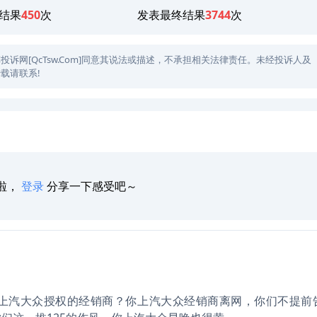
结果
450
次
发表最终结果
3744
次
网[QcTsw.Com]同意其说法或描述，不承担相关法律责任。未经投诉人及
载请联系!
啦，
登录
分享一下感受吧～
上汽大众授权的经销商？你上汽大众经销商离网，你们不提前