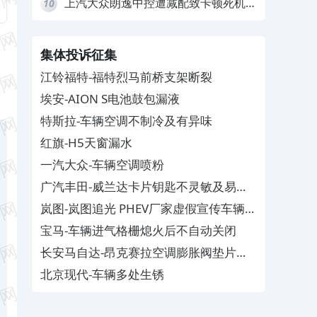
上汽大众朗逸中控遭减配致卡顿死机，
10
要求换869主机
集体投诉征集
江铃福特-福特烈马前桥支架断裂
埃安-AION S电池鼓包漏液
特斯拉-车辆空调不制冷及有异味
红旗-H5天窗漏水
一汽大众-车辆空调喷粉
广汽丰田-威兰达卡片钥匙不灵敏及易消
磁
岚图-岚图追光 PHEV厂家虚假宣传车辆配
置与功能
宝马-车辆进气格栅熄火后不自动关闭
长安马自达-昂克赛拉空调膨胀阀垫片生
锈
北京现代-车辆多处生锈