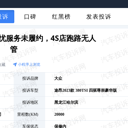
投诉
口碑
红黑榜
发表投诉
忧服务未履约，4S店跑路无人
管
收藏
小程序上浏览
投诉品牌
大众
投诉车型
途昂
2023款 380TSI 四驱尊崇豪华版
投诉地区
黑龙江
哈尔滨
司
里程数(KM)
20000
车保状态
保修内