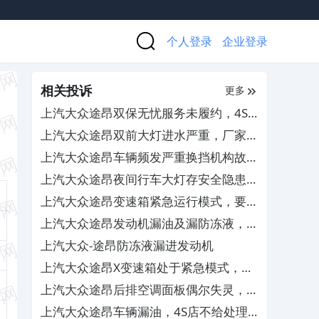
个人登录
企业登录
相关投诉
更多
上汽大众途昂双保无忧服务未履约，4S
店跑路无人管
上汽大众途昂双前大灯进水严重，厂家和
4S店不负责任不处理
上汽大众途昂车辆频发严重换挡机构故
障，要求厂家予以退车
上汽大众途昂夜间行车大灯存安全隐患，
4S店无法调整解决
上汽大众途昂变速箱紧急运行模式，要求
免费更换TCU
上汽大众途昂发动机漏油及漏防冻液，
4S查不出原因无法解决
上汽大众-途昂防冻液漏进发动机
上汽大众途昂X变速箱处于紧急模式，导
致缺失奇数挡位
上汽大众途昂后排空调面板偶尔失灵，售
后置之不理
上汽大众途昂车辆漏油，4S店不给处理