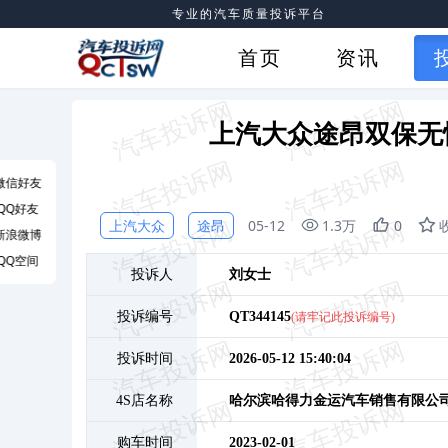
专业的汽车质量投诉平台
首页
资讯
上汽大众途昂双保无
微信好友
QQ好友
上汽大众
途昂
05-12
1.3万
0
新浪微博
QQ空间
投诉人
刘
女士
投诉编号
QT344145
(请牢记此投诉编号)
投诉时间
2026-05-12 15:40:04
4S店名称
哈尔滨哈得力金运汽车销售有限公
购车时间
2023-02-01