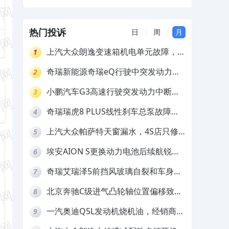
及赔偿
热门投诉
日
周
月
上汽大众朗逸变速箱机电单元故障，厂
1
家不作为
奇瑞新能源奇瑞eQ行驶中突发动力受
2
限报警和车辆无法正常快充，厂家推脱
小鹏汽车G3高速行驶突发动力中断，
3
拒绝三电质保
存在严重安全隐患
奇瑞瑞虎8 PLUS线性刹车总泵故障，
4
4S店需自费更换
上汽大众帕萨特天窗漏水，4S店只修
5
车不赔偿
埃安AION S更换动力电池后续航锐
6
减，售后拒不提供维修档案
奇瑞艾瑞泽5前挡风玻璃自裂和车身多
7
处返锈，4S店需自费维修
北京奔驰C级进气凸轮轴位置偏移致发
8
动机严重抖动，4S店需自费维修
一汽奥迪Q5L发动机烧机油，经销商推
9
诿不予解决