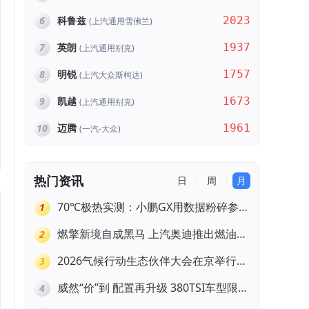
6
科鲁兹
2023
(上汽通用雪佛兰)
7
英朗
1937
(上汽通用别克)
8
明锐
1757
(上汽大众斯柯达)
9
凯越
1673
(上汽通用别克)
10
迈腾
1961
(一汽-大众)
热门资讯
日
周
月
70℃极热实测：小鹏GX用数据粉碎参数
1
焦虑
燃擎新境自成黑马 上汽奥迪推出燃油车
2
型限时三重礼遇
2026气候行动生态伙伴大会在京举行，
3
上汽大众ID. ERA 9X荣膺“低碳领跑者”
威然“价”到 配置再升级 380TSI车型限时
4
一口价19.99万元起