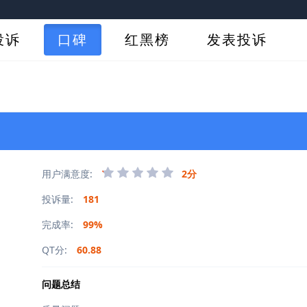
投诉
口碑
红黑榜
发表投诉
用户满意度:
2分
投诉量:
181
完成率:
99%
QT分:
60.88
问题总结
...