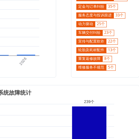
定金与订单纠纷
35个
服务态度与投诉跟进
33个
动力驱动
25个
车辆交付纠纷
23个
宣传与配置欺诈
22个
轮胎及耗材配件
13个
重复返修故障
8个
维修服务不规范
5个
价格与收费纠纷
4个
底盘行驶
3个
定损与理赔纠纷
3个