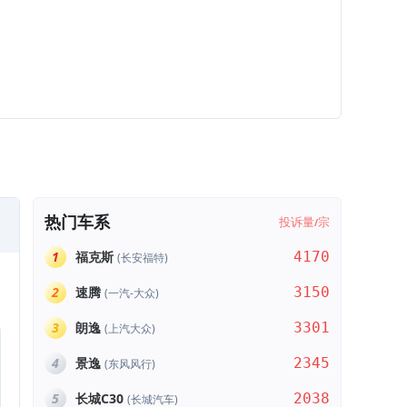
热门车系
投诉量
宗
/
1
福克斯
4170
(长安福特)
2
速腾
3150
(一汽-大众)
3
朗逸
3301
(上汽大众)
4
景逸
2345
(东风风行)
5
长城C30
2038
(长城汽车)