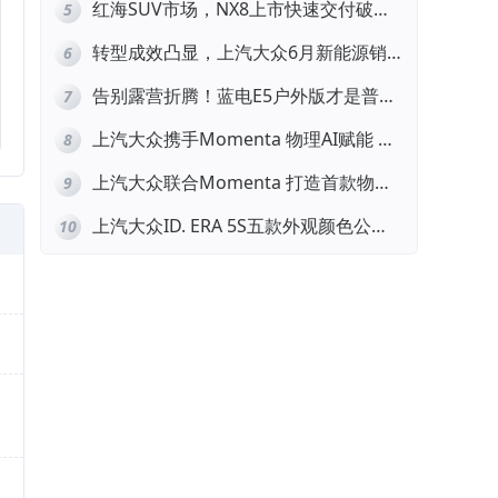
红海SUV市场，NX8上市快速交付破
5
万，凭什么突围？
转型成效凸显，上汽大众6月新能源销
6
量环比大涨23.2%
告别露营折腾！蓝电E5户外版才是普通
7
人的户外神车
上汽大众携手Momenta 物理AI赋能 智
8
能化转型再提速
上汽大众联合Momenta 打造首款物理
9
AI量产车ID.ERA 9X
上汽大众ID. ERA 5S五款外观颜色公
10
布，第三季度开售