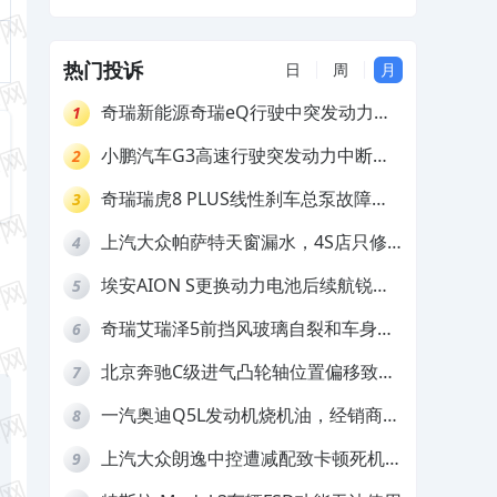
家和4S店不给处理
热门投诉
日
周
月
奇瑞新能源奇瑞eQ行驶中突发动力受
1
限报警和车辆无法正常快充，厂家推脱
小鹏汽车G3高速行驶突发动力中断，
2
拒绝三电质保
存在严重安全隐患
奇瑞瑞虎8 PLUS线性刹车总泵故障，
3
4S店需自费更换
上汽大众帕萨特天窗漏水，4S店只修
4
车不赔偿
埃安AION S更换动力电池后续航锐
5
减，售后拒不提供维修档案
奇瑞艾瑞泽5前挡风玻璃自裂和车身多
6
处返锈，4S店需自费维修
北京奔驰C级进气凸轮轴位置偏移致发
7
动机严重抖动，4S店需自费维修
一汽奥迪Q5L发动机烧机油，经销商推
8
诿不予解决
上汽大众朗逸中控遭减配致卡顿死机，
9
要求换869主机