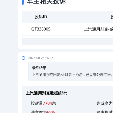
车主相关投诉
投诉ID
QT338005
上汽通用别克-
2025-08-25 16:27
最终结果
上汽通用别克回复:针对客户抱怨，已妥善处理完毕
上汽通用别克数据统计:
投诉量
7704
宗
完成率为
满意度为
65%
发表临时