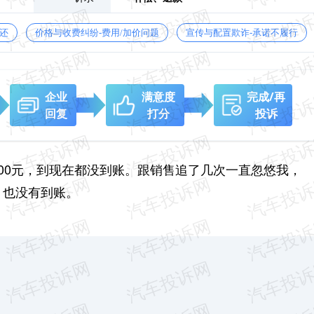
还
价格与收费纠纷-费用/加价问题
宣传与配置欺诈-承诺不履行
企业
满意度
完成/再
回复
打分
投诉
00元，到现在都没到账。跟销售追了几次一直忽悠我，
，也没有到账。