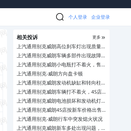
个人登录
企业登录
相关投诉
更多
上汽通用别克威朗高位刹车灯出现质量问
题，售后不给质保其服务态度差
上汽通用别克威朗车辆多部件出现故障，
要求赔偿并延长质保
上汽通用别克威朗小电瓶打不着火，售后
不予保修
上汽通用别克-威朗方向盘卡顿
上汽通用别克威朗发动机缺缸和转向柱漏
油，4S店拖延解决
上汽通用别克威朗车辆打不着火，4S店
不予合理解决
上汽通用别克威朗电池损坏和发动机灯频
繁亮及怠速不稳顿挫，4S店不予有效维
上汽通用别克威朗4S店按新车价格出售
修
库存车，严重欺骗消费者
上汽通用别克-威朗行车中突发熄火状况
上汽通用别克威朗新车多处出现问题，厂