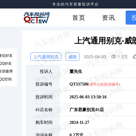
专业的汽车质量投诉平台
首页
资讯
上汽通用别克-威
微信好友
上汽通用别克
威朗
2025-06-03
1.3万
QQ好友
新浪微博
投诉人
董
先生
QQ空间
投诉编号
QT337500
(请牢记此投诉编号)
投诉时间
2025-06-03 13:50:16
4S店名称
广东君豪别克4S店
购车时间
2024-11-27
涉诉金额
0.2万元