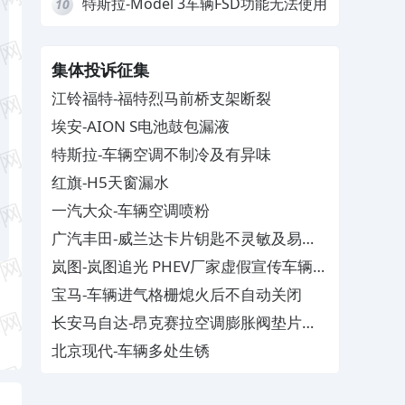
特斯拉-Model 3车辆FSD功能无法使用
10
集体投诉征集
江铃福特-福特烈马前桥支架断裂
埃安-AION S电池鼓包漏液
特斯拉-车辆空调不制冷及有异味
红旗-H5天窗漏水
一汽大众-车辆空调喷粉
广汽丰田-威兰达卡片钥匙不灵敏及易消
磁
岚图-岚图追光 PHEV厂家虚假宣传车辆配
置与功能
宝马-车辆进气格栅熄火后不自动关闭
长安马自达-昂克赛拉空调膨胀阀垫片生
锈
北京现代-车辆多处生锈