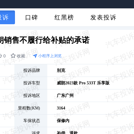
投诉
口碑
红黑榜
发表投诉
朗销售不履行给补贴的承诺
0
收藏
小程序上浏览
投诉品牌
别克
投诉车型
威朗
2023款 Pro 533T 乐享版
投诉地区
广东
广州
里程数(KM)
3164
车保状态
保修内
诉求
补偿、
退款