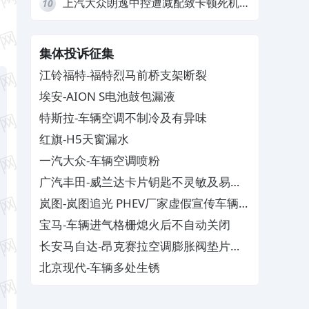
上汽大众朗逸中控遭减配致卡顿死机，
10
要求换869主机
集体投诉征集
江铃福特-福特烈马前桥支架断裂
埃安-AION S电池鼓包漏液
特斯拉-车辆空调不制冷及有异味
红旗-H5天窗漏水
一汽大众-车辆空调喷粉
广汽丰田-威兰达卡片钥匙不灵敏及易消
磁
岚图-岚图追光 PHEV厂家虚假宣传车辆配
置与功能
宝马-车辆进气格栅熄火后不自动关闭
长安马自达-昂克赛拉空调膨胀阀垫片生
锈
北京现代-车辆多处生锈