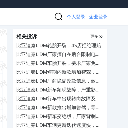
个人登录
企业登录
相关投诉
更多
比亚迪秦L DM轮胎开裂，4S店拒绝理赔
比亚迪秦L DM厂家擅自在后台限制电机
功率，影响用车体验需解除
比亚迪秦L DM车胎开裂，要求厂家免费
更换
比亚迪秦L DM短期内新款增加智驾，导
致老款大幅贬值
比亚迪秦L DM厂商隐瞒改款信息，致车
主权益受损
比亚迪秦L DM新车频现故障，严重影响
驾驶安全
比亚迪秦L DM行车中出现转向故障及刹
车失灵，4S店不予处理
比亚迪秦L DM新款推出增加智驾，导致
老款车大幅贬值
比亚迪秦L DM新车变绝版，厂家背刺老
车主
比亚迪秦L DM车辆更新迭代速度快，厂