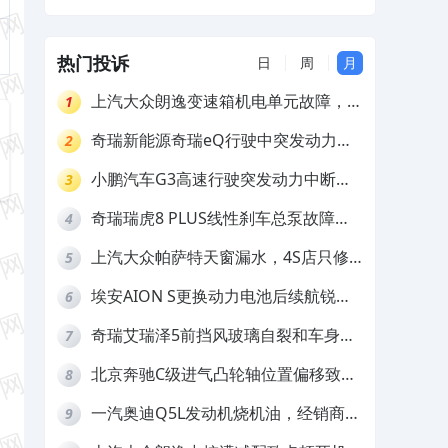
家欺骗消费者
热门投诉
日
周
月
上汽大众朗逸变速箱机电单元故障，厂
1
家不作为
奇瑞新能源奇瑞eQ行驶中突发动力受
2
限报警和车辆无法正常快充，厂家推脱
小鹏汽车G3高速行驶突发动力中断，
3
拒绝三电质保
存在严重安全隐患
奇瑞瑞虎8 PLUS线性刹车总泵故障，
4
4S店需自费更换
上汽大众帕萨特天窗漏水，4S店只修
5
车不赔偿
埃安AION S更换动力电池后续航锐
6
减，售后拒不提供维修档案
奇瑞艾瑞泽5前挡风玻璃自裂和车身多
7
处返锈，4S店需自费维修
北京奔驰C级进气凸轮轴位置偏移致发
8
动机严重抖动，4S店需自费维修
一汽奥迪Q5L发动机烧机油，经销商推
9
诿不予解决