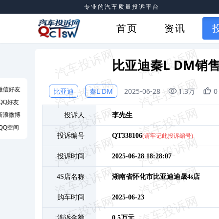
专业的汽车质量投诉平台
首页
资讯
比亚迪秦L DM销
微信好友
比亚迪
秦L DM
2025-06-28
1.3万
0
QQ好友
新浪微博
投诉人
李
先生
QQ空间
投诉编号
QT338106
(请牢记此投诉编号)
投诉时间
2025-06-28 18:28:07
4S店名称
湖南省怀化市比亚迪迪晟4s店
购车时间
2025-06-23
涉诉金额
0.5万元