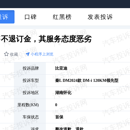
投诉
口碑
红黑榜
发表投诉
售不退订金，其服务态度恶劣
收藏
小程序上浏览
投诉品牌
比亚迪
投诉车型
秦L DM
2024款 DM-i 120KM领先型
投诉地区
湖南
怀化
里程数(KM)
0
车保状态
首保
诉求
整改道歉、
退款