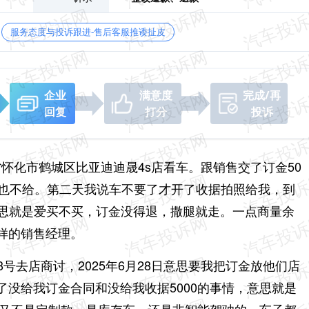
服务态度与投诉跟进-售后客服推诿扯皮
企业
满意度
完成/再
回复
打分
投诉
南省怀化市鹤城区比亚迪迪晟4s店看车。跟销售交了订金50
据也不给。第二天我说车不要了才开了收据拍照给我，到
意思就是爱买不买，订金没得退，撒腿就走。一点商量余
样的销售经理。
月28号去店商讨，2025年6月28日意思要我把订金放他们店
没给我订金合同和没给我收据5000的事情，意思就是