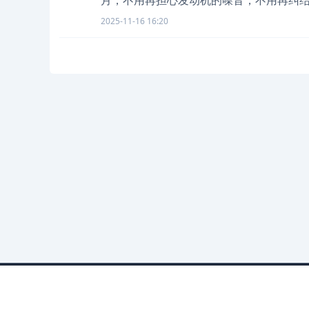
月，不用再担心发动机的噪音，不用再纠结
2025-11-16 16:20
法律合作团队：大篆律师事务所