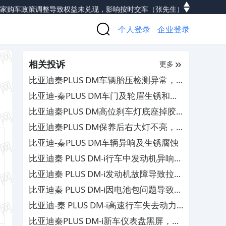
家购车政策调整导致权益未兑现，影响按时交车
（张先生）
亚迪元PLUS方向盘起皮掉皮，厂家客服不予质保
（车先生）
个人登录
企业登录
上汽大众朗逸变速箱机电单元故障，厂家不作为
（戴先生）
新车变速箱电控偶发故障，门店查不出原因不予维修
（邓先生）
相关投诉
小米汽车-YU7商家单方取消订单并拒退定金
（车先生）
更多
变速箱半轴油封漏油，服务站欺骗客户无配件维修
（唐先生）
比亚迪秦PLUS DM车辆胎压检测异常，
奇瑞新能源奇瑞eQ行驶中突发动力受限报警和车辆无法正常快充，厂家推脱拒绝三电质保
（赵先生）
影响行车安全
比亚迪-秦PLUS DM车门及轮眉生锈和轮
漆维修及4S欺骗车辆信息，厂家推诿扯皮不作为
（宋先生）
毂氧化掉漆
比亚迪秦PLUS DM高位刹车灯底座掉胶
腾变速箱机电单元故障，厂家包庇经销商不作为
（郑先生）
及脱落，4S店强制过度维修
比亚迪秦PLUS DM保养后右大灯不亮，
店维修操作不当拆坏轮胎及轮毂，其态度恶劣拒担责
（何先生）
4S店需自费更换
比亚迪-秦PLUS DM车辆异响及生锈腐蚀
行驶中故障灯全亮且刹车失灵，严重威胁行车安全
（胡先生）
比亚迪秦 PLUS DM-i行车中发动机异响，
 V行车中报系统故障致失去动力，4S店查不出原因
（焦先生）
售后不予质保
比亚迪秦 PLUS DM-i发动机故障导致拉
奇瑞艾瑞泽8尾灯壳开裂，售后推诿不给更换维修
（翟先生）
缸，4S店不予质保维修
比亚迪秦 PLUS DM-i因电池包问题导致行
迪秦DM电池电芯损坏和空调故障，4S店无人解决
（李先生）
车失速及无法提速，4S店无法解决
比亚迪-秦 PLUS DM-i高速行车失去动力
特福特烈马车辆多部件损坏，要求厂家彻底维修
（秦先生）
和车内饰发霉及车底生锈
变速箱出现原厂质量故障，存在严重行驶安全隐患
（刘先生）
比亚迪秦PLUS DM-i新车仪表盘黑屏，4S