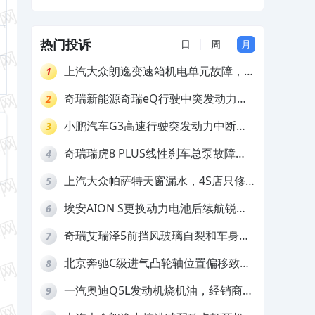
汽本田雅阁4S店虚假承诺及暴力维修，要求赔偿
（祝先生）
店多次维修未解决
一汽大众速腾轮胎开裂严重，厂家拖延不处理
（龙先生）
热门投诉
日
周
月
理想L9车辆出现质量问题，厂家没有售后服务
（曾先生）
上汽大众朗逸变速箱机电单元故障，厂
1
家不作为
奇瑞新能源奇瑞eQ行驶中突发动力受
2
限报警和车辆无法正常快充，厂家推脱
小鹏汽车G3高速行驶突发动力中断，
3
拒绝三电质保
存在严重安全隐患
奇瑞瑞虎8 PLUS线性刹车总泵故障，
4
4S店需自费更换
上汽大众帕萨特天窗漏水，4S店只修
5
车不赔偿
埃安AION S更换动力电池后续航锐
6
减，售后拒不提供维修档案
奇瑞艾瑞泽5前挡风玻璃自裂和车身多
7
处返锈，4S店需自费维修
北京奔驰C级进气凸轮轴位置偏移致发
8
动机严重抖动，4S店需自费维修
一汽奥迪Q5L发动机烧机油，经销商推
9
诿不予解决