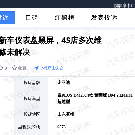
魏牌摩卡厂
比
投诉
口碑
红黑榜
发表投诉
奇瑞艾瑞泽8 PRO
-i新车仪表盘黑屏，4S店多次维
奇瑞风云风云T9
修未解决
北京现代库斯途新车有补
0
收藏
小程序上浏览
一汽大众迈
一汽奥迪A4L 4S
投诉品牌
比亚迪
奇瑞瑞虎8
秦PLUS DM
2024款 荣耀版 DM-i 120KM
埃安AION
投诉车型
超越型
比亚
投诉地区
山东
滨州
江铃福
里程数(KM)
6578
领克03仪表盘和