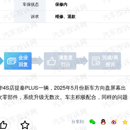
广
车保状态
保修内
诉求
维修、
退款
企业
满意度
完成/再
回复
打分
投诉
华4S店提秦PLUS一辆，2025年5月份新车方向盘屏幕出
3次零部件，系统升级无数次。车主积极配合，同样的问题
分享到: