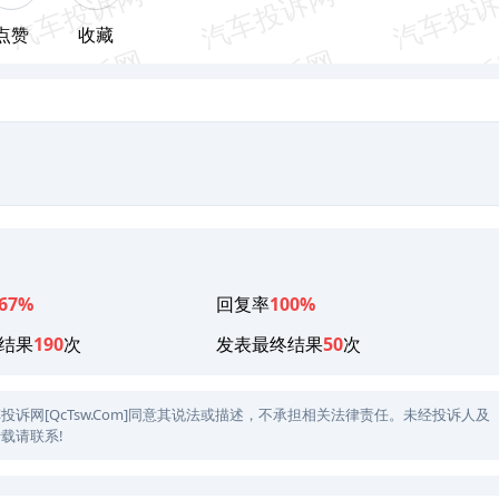
点赞
收藏
67%
回复率
100%
结果
190
次
发表最终结果
50
次
网[QcTsw.Com]同意其说法或描述，不承担相关法律责任。未经投诉人及
载请联系!