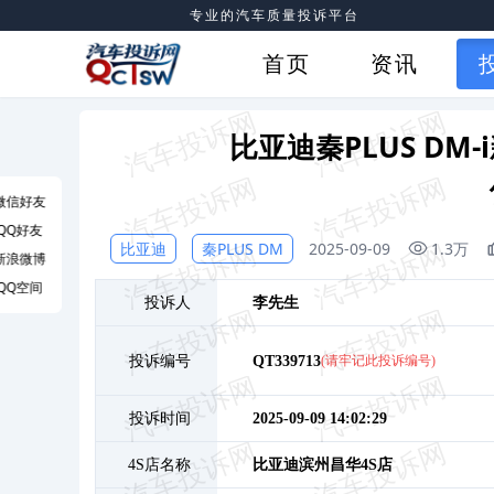
专业的汽车质量投诉平台
首页
资讯
比亚迪秦PLUS DM
微信好友
QQ好友
比亚迪
秦PLUS DM
2025-09-09
1.3万
新浪微博
QQ空间
投诉人
李
先生
投诉编号
QT339713
(请牢记此投诉编号)
投诉时间
2025-09-09 14:02:29
4S店名称
比亚迪滨州昌华4S店