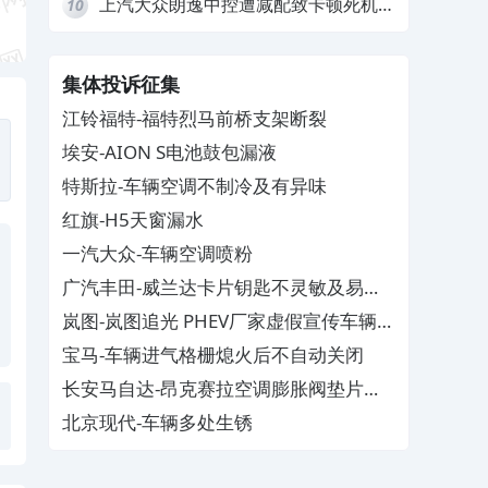
上汽大众朗逸中控遭减配致卡顿死机，
10
要求换869主机
集体投诉征集
江铃福特-福特烈马前桥支架断裂
埃安-AION S电池鼓包漏液
特斯拉-车辆空调不制冷及有异味
红旗-H5天窗漏水
一汽大众-车辆空调喷粉
广汽丰田-威兰达卡片钥匙不灵敏及易消
磁
岚图-岚图追光 PHEV厂家虚假宣传车辆配
置与功能
宝马-车辆进气格栅熄火后不自动关闭
长安马自达-昂克赛拉空调膨胀阀垫片生
锈
北京现代-车辆多处生锈