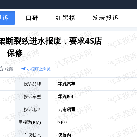
投诉
口碑
红黑榜
发表投诉
支架断裂致进水报废，要求4S店
保修
收藏
小程序上浏览
投诉品牌
零跑汽车
投诉车型
零跑B01
投诉地区
云南
昭通
里程数(KM)
7400
车保状态
保修内