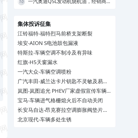
一汽奥迪Q5L发动机烧机油，经销商推
10
诿不予解决
集体投诉征集
江铃福特-福特烈马前桥支架断裂
埃安-AION S电池鼓包漏液
特斯拉-车辆空调不制冷及有异味
红旗-H5天窗漏水
一汽大众-车辆空调喷粉
广汽丰田-威兰达卡片钥匙不灵敏及易消
磁
岚图-岚图追光 PHEV厂家虚假宣传车辆配
置与功能
宝马-车辆进气格栅熄火后不自动关闭
长安马自达-昂克赛拉空调膨胀阀垫片生
锈
北京现代-车辆多处生锈