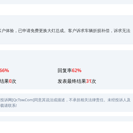
客户体验，已申请免费更换大灯总成。客户诉求车辆折损补偿，诉求无法
66%
回复率
62%
结果
0
次
发表最终结果
31
次
网[QcTsw.Com]同意其说法或描述，不承担相关法律责任。未经投诉人及
载请联系!