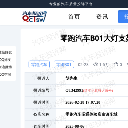
专业的汽车质量投诉平台
首页
资讯
零跑汽车B01大灯
微信好友
QQ好友
零跑汽车
零跑B01
02-28
1.6万
0
新浪微博
QQ空间
投诉人
胡
先生
投诉编号
QT342991
(请牢记此投诉编号)
投诉时间
2026-02-28 17:07:20
4S店名称
零跑汽车昭通体验店京涛车城
购车时间
2025-08-06