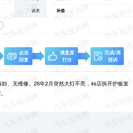
诉求
补偿
企业
满意度
完成/再
回复
打分
投诉
拆卸、无维修。26年2月突然大灯不亮，4s店拆开护板发
废。