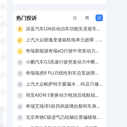
退定金
热门投诉
日
周
月
深蓝汽车L06自动泊车功能失灵致车辆
1
撞墙，厂家客服推诿拒担责
上汽大众朗逸变速箱机电单元故障，厂
2
家不作为
奇瑞新能源奇瑞eQ行驶中突发动力受
3
限报警和车辆无法正常快充，厂家推脱
小鹏汽车G3高速行驶突发动力中断，
4
拒绝三电质保
存在严重安全隐患
奇瑞瑞虎8 PLUS线性刹车总泵故障，
5
4S店需自费更换
上汽大众帕萨特天窗漏水，4S店只修
6
车不赔偿
埃安AION S更换动力电池后续航锐
7
减，售后拒不提供维修档案
奇瑞艾瑞泽5前挡风玻璃自裂和车身多
8
处返锈，4S店需自费维修
北京奔驰C级进气凸轮轴位置偏移致发
9
动机严重抖动，4S店需自费维修