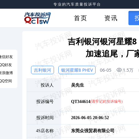
专业的汽车质量投诉平台
首页
资讯
吉利银河银河星耀8 
加速追尾，厂家
微信好友
QQ好友
吉利银河
银河星耀8 PHEV
06-05
1.5万
新浪微博
QQ空间
投诉人
吴
先生
投诉编号
QT344614
(请牢记此投诉编号)
投诉时间
2026-06-05 20:06:52
4S店名称
东莞众强贸易有限公司