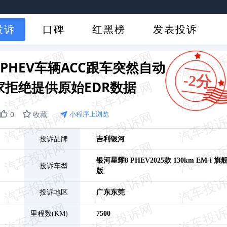
投诉
口碑
红黑榜
发表投诉
PHEV车辆ACC跟车突然自动
-2分
拒绝提供原始EDR数据
0
收藏
小程序上浏览
投诉品牌
吉利银河
银河星耀8 PHEV
2025款 130km EM-i 旗
投诉车型
版
投诉地区
广东
东莞
里程数(KM)
7500