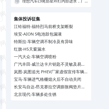
理想汽车L9尾部星环灯内部进水，厂
10
家拒绝赔付
集体投诉征集
江铃福特-福特烈马前桥支架断裂
埃安-AION S电池鼓包漏液
特斯拉-车辆空调不制冷及有异味
红旗-H5天窗漏水
一汽大众-车辆空调喷粉
广汽丰田-威兰达卡片钥匙不灵敏及易消
磁
岚图-岚图追光 PHEV厂家虚假宣传车辆配
置与功能
宝马-车辆进气格栅熄火后不自动关闭
长安马自达-昂克赛拉空调膨胀阀垫片生
锈
北京现代-车辆多处生锈