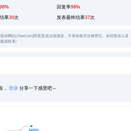
98%
回复率
98%
结果
30
次
发表最终结果
37
次
网[QcTsw.Com]同意其说法或描述，不承担相关法律责任。未经投诉人及
载请联系!
啦，
登录
分享一下感受吧～