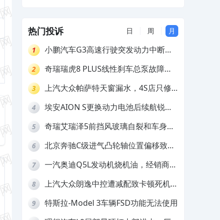
标EDR数据
突然自动加速追尾，厂家拒绝提供符合国
标EDR数据
热门投诉
日
周
月
小鹏汽车G3高速行驶突发动力中断，
1
存在严重安全隐患
奇瑞瑞虎8 PLUS线性刹车总泵故障，
2
4S店需自费更换
上汽大众帕萨特天窗漏水，4S店只修
3
车不赔偿
埃安AION S更换动力电池后续航锐
4
减，售后拒不提供维修档案
奇瑞艾瑞泽5前挡风玻璃自裂和车身多
5
处返锈，4S店需自费维修
北京奔驰C级进气凸轮轴位置偏移致发
6
动机严重抖动，4S店需自费维修
一汽奥迪Q5L发动机烧机油，经销商推
7
诿不予解决
上汽大众朗逸中控遭减配致卡顿死机，
8
要求换869主机
特斯拉-Model 3车辆FSD功能无法使用
9