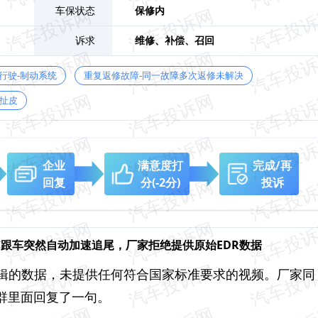
车保状态
保修内
诉求
维修、
补偿、
召回
行驶-制动系统
重复返修故障-同一故障多次返修未解决
扯皮
企业
满意度打
完成/再
回复
分
(-2分)
投诉
CC跟车突然自动加速追尾，厂家拒绝提供原始EDR数据
编辑的数据，未提供任何符合国家标准要求的视频。厂家同
群里面回复了一句。