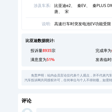
涉及车系:
比亚迪e2、
秦EV、
秦PLUS 
唐、
宋
说明:
高速行车时突发电池EV功能受
比亚迪数据统计:
投诉量
8935
宗
完成率为
满意度为
51%
发表临时
免责声明：站内会员言论仅代表个人观点，并不代表汽车投诉
汽车投诉网共同授权许可，任何单位与个人不得转载，如需转
评论