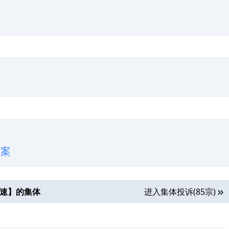
方案
失速
】的集体
进入集体投诉(85宗)