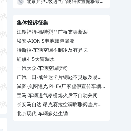
北京奔驰C级进气凸轮轴位置偏移致发
10
动机严重抖动，4S店需自费维修
集体投诉征集
江铃福特-福特烈马前桥支架断裂
埃安-AION S电池鼓包漏液
特斯拉-车辆空调不制冷及有异味
红旗-H5天窗漏水
一汽大众-车辆空调喷粉
广汽丰田-威兰达卡片钥匙不灵敏及易消
磁
岚图-岚图追光 PHEV厂家虚假宣传车辆配
置与功能
宝马-车辆进气格栅熄火后不自动关闭
长安马自达-昂克赛拉空调膨胀阀垫片生
锈
北京现代-车辆多处生锈