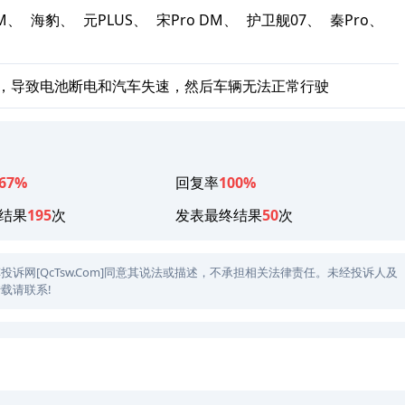
DM、
海豹、
元PLUS、
宋Pro DM、
护卫舰07、
秦Pro、
限，导致电池断电和汽车失速，然后车辆无法正常行驶
67%
回复率
100%
结果
195
次
发表最终结果
50
次
网[QcTsw.Com]同意其说法或描述，不承担相关法律责任。未经投诉人及
载请联系!