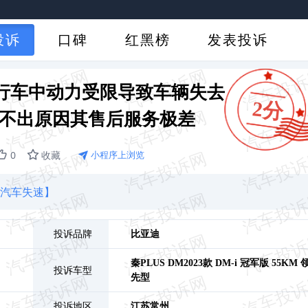
投诉
口碑
红黑榜
发表投诉
DM行车中动力受限导致车辆失去
2分
查不出原因其售后服务极差
0
收藏
小程序上浏览
致汽车失速】
投诉品牌
比亚迪
秦PLUS DM
2023款 DM-i 冠军版 55KM 
投诉车型
先型
投诉地区
江苏
常州