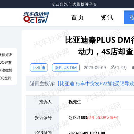
专业的汽车质量投诉平台
首页
资讯
比亚迪秦PLUS 
动力，4S店却
微信好友
QQ好友
比亚迪
秦PLUS DM
2023-09-09
1.4万
新浪微博
QQ空间
返回主投诉:
【比亚迪-行车中突发EV功能受限导
投诉人
祝
先生
投诉编号
QT321683
(请牢记此投诉编号)
投诉时间
2023-09-09 10:21:00