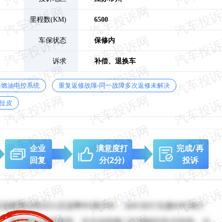
里程数(KM)
6500
车保状态
保修内
诉求
补偿、
退换车
-燃油电控系统
重复返修故障-同一故障多次返修未解决
扯皮
企业
满意度打
完成/再
回复
分
(2分)
投诉