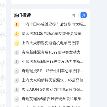
和车内饰发霉及车底生锈
热门投诉
日
周
月
一汽丰田格瑞维亚提车后短期内大幅降
1
价，要求退还差价
深蓝汽车L06自动泊车功能失灵致车辆
2
撞墙，厂家客服推诿拒担责
上汽大众朗逸变速箱机电单元故障，厂
3
家不作为
奇瑞新能源奇瑞eQ行驶中突发动力受
4
限报警和车辆无法正常快充，厂家推脱
小鹏汽车G3高速行驶突发动力中断，
5
拒绝三电质保
存在严重安全隐患
奇瑞瑞虎8 PLUS线性刹车总泵故障，
6
4S店需自费更换
上汽大众帕萨特天窗漏水，4S店只修
7
车不赔偿
埃安AION S更换动力电池后续航锐
8
减，售后拒不提供维修档案
奇瑞艾瑞泽5前挡风玻璃自裂和车身多
9
处返锈，4S店需自费维修