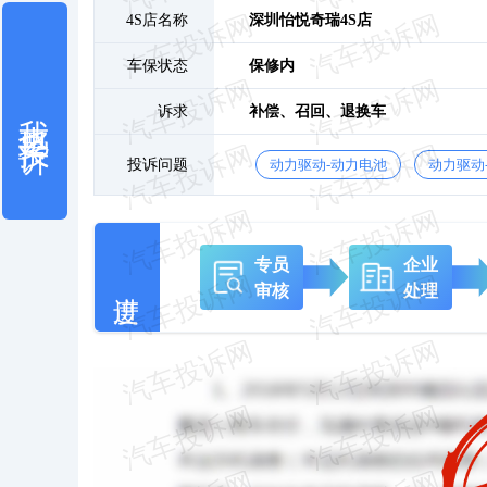
4S店名称
深圳怡悦奇瑞4S店
车保状态
保修内
我也要投诉
诉求
补偿、
召回、
退换车
投诉问题
动力驱动-动力电池
动力驱动
专员
企业
审核
处理