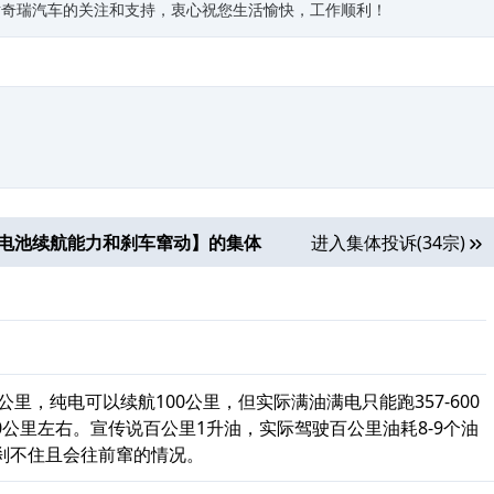
对奇瑞汽车的关注和支持，衷心祝您生活愉快，工作顺利！
宣传电池续航能力和刹车窜动
】的集体
进入集体投诉(34宗)
公里，纯电可以续航100公里，但实际满油满电只能跑357-600
60公里左右。宣传说百公里1升油，实际驾驶百公里油耗8-9个油
刹不住且会往前窜的情况。