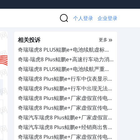
个人登录
企业登录
相关投诉
更多
奇瑞瑞虎8 PLUS鲲鹏e+电池续航虚标和
动力受限，存在严重安全隐患
奇瑞-瑞虎8 Plus鲲鹏e+高速行车动力消
失和前悬挂异响
奇瑞瑞虎8 PLUS鲲鹏e+电池续航严重虚
标和变速箱顿挫及中控死机，厂家却不作
奇瑞瑞虎8 Plus鲲鹏e+行车中仪表显示高
为不予处理
压故障且跳N档不走车，严重影响驾驶安
奇瑞瑞虎8 Plus鲲鹏e+行车中出现无法提
全
速和多个故障灯亮起的情况，4S店却不
奇瑞瑞虎8 Plus鲲鹏e+厂家虚假宣传电池
予有效解决其售后服务差
续航能力和汽车多处出现质量问题，要求
奇瑞瑞虎8 Plus鲲鹏e+厂家虚假宣传电池
厂家给予解决
续航能力和汽车多处出现质量问题，要求
奇瑞汽车瑞虎8 Plus鲲鹏e+厂家虚假宣传
厂家给予解决
电池续航能力和踩刹车出现自动加速的情
奇瑞汽车瑞虎8 Plus鲲鹏e+经销商出售存
况，厂商却置之不理不予解决
在质量问题车辆，严重欺骗消费者
奇瑞瑞虎8 Plus鲲鹏e+厂家虚假宣传电池