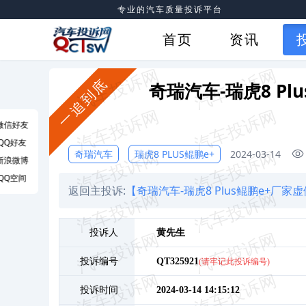
专业的汽车质量投诉平台
首页
资讯
一追到底
奇瑞汽车-瑞虎8 P
微信好友
QQ好友
奇瑞汽车
瑞虎8 PLUS鲲鹏e+
2024-03-14
新浪微博
QQ空间
返回主投诉:
【奇瑞汽车-瑞虎8 Plus鲲鹏e+厂
投诉人
黄
先生
投诉编号
QT325921
(请牢记此投诉编号)
投诉时间
2024-03-14 14:15:12