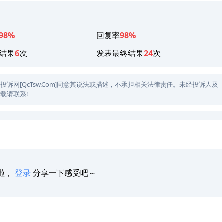
98%
回复率
98%
结果
6
次
发表最终结果
24
次
网[QcTsw.Com]同意其说法或描述，不承担相关法律责任。未经投诉人及
载请联系!
啦，
登录
分享一下感受吧～