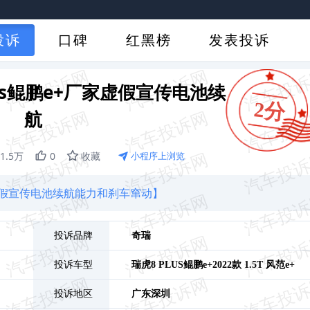
投诉
口碑
红黑榜
发表投诉
lus鲲鹏e+厂家虚假宣传电池续
2分
航
1.5万
0
收藏
小程序上浏览
家虚假宣传电池续航能力和刹车窜动】
投诉品牌
奇瑞
投诉车型
瑞虎8 PLUS鲲鹏e+
2022款 1.5T 风范e+
投诉地区
广东
深圳