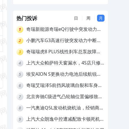
续航里程和汽车多处出现质量问题，要求
给予退换车
热门投诉
日
周
月
奇瑞新能源奇瑞eQ行驶中突发动力受
1
限报警和车辆无法正常快充，厂家推脱
小鹏汽车G3高速行驶突发动力中断，
2
拒绝三电质保
存在严重安全隐患
奇瑞瑞虎8 PLUS线性刹车总泵故障，
3
4S店需自费更换
上汽大众帕萨特天窗漏水，4S店只修
4
车不赔偿
埃安AION S更换动力电池后续航锐
5
减，售后拒不提供维修档案
奇瑞艾瑞泽5前挡风玻璃自裂和车身多
6
处返锈，4S店需自费维修
北京奔驰C级进气凸轮轴位置偏移致发
7
动机严重抖动，4S店需自费维修
一汽奥迪Q5L发动机烧机油，经销商推
8
诿不予解决
上汽大众朗逸中控遭减配致卡顿死机，
9
要求换869主机