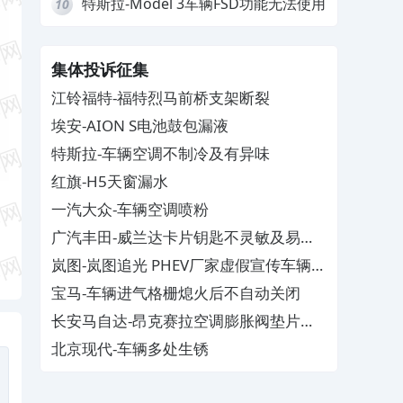
特斯拉-Model 3车辆FSD功能无法使用
10
集体投诉征集
江铃福特-福特烈马前桥支架断裂
埃安-AION S电池鼓包漏液
特斯拉-车辆空调不制冷及有异味
红旗-H5天窗漏水
一汽大众-车辆空调喷粉
广汽丰田-威兰达卡片钥匙不灵敏及易消
磁
岚图-岚图追光 PHEV厂家虚假宣传车辆配
置与功能
宝马-车辆进气格栅熄火后不自动关闭
长安马自达-昂克赛拉空调膨胀阀垫片生
锈
北京现代-车辆多处生锈