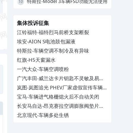
特斯拉-Model 3车辆FSD功能无法使用
10
集体投诉征集
江铃福特-福特烈马前桥支架断裂
埃安-AION S电池鼓包漏液
特斯拉-车辆空调不制冷及有异味
红旗-H5天窗漏水
一汽大众-车辆空调喷粉
广汽丰田-威兰达卡片钥匙不灵敏及易消
磁
岚图-岚图追光 PHEV厂家虚假宣传车辆配
置与功能
宝马-车辆进气格栅熄火后不自动关闭
长安马自达-昂克赛拉空调膨胀阀垫片生
锈
北京现代-车辆多处生锈