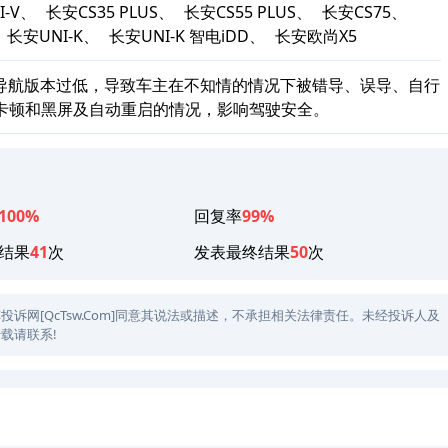
I-V、
长安CS35 PLUS、
长安CS55 PLUS、
长安CS75、
长安UNI-K、
长安UNI-K 智电iDD、
长安欧尚X5
，导航版本过低，导致车主在不知情的情况下被错导、误导、自行
卡顿和黑屏及自动重启的情况，影响驾驶安全。
100%
回复率
99%
结果
41
次
发表最终结果
50
次
网[QcTsw.Com]同意其说法或描述，不承担相关法律责任。未经投诉人及
载请联系!