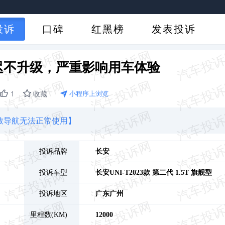
投诉
口碑
红黑榜
发表投诉
迟迟不升级，严重影响用车体验
1
收藏
小程序上浏览
致导航无法正常使用】
投诉品牌
长安
投诉车型
长安UNI-T
2023款 第二代 1.5T 旗舰型
投诉地区
广东
广州
里程数(KM)
12000