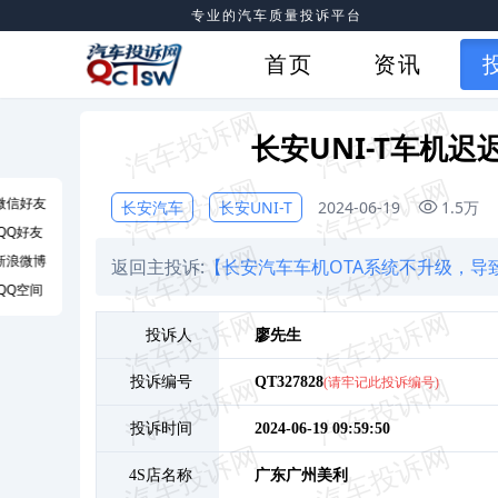
专业的汽车质量投诉平台
首页
资讯
长安UNI-T车机
微信好友
长安汽车
长安UNI-T
2024-06-19
1.5万
QQ好友
新浪微博
返回主投诉:
【长安汽车车机OTA系统不升级，导
QQ空间
投诉人
廖
先生
投诉编号
QT327828
(请牢记此投诉编号)
投诉时间
2024-06-19 09:59:50
4S店名称
广东广州美利