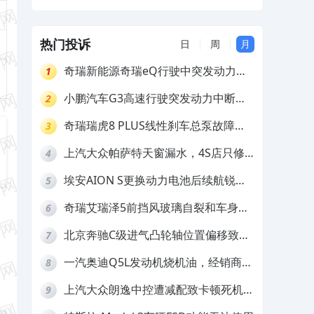
修
费维修
热门投诉
日
周
月
奇瑞新能源奇瑞eQ行驶中突发动力受
1
限报警和车辆无法正常快充，厂家推脱
小鹏汽车G3高速行驶突发动力中断，
2
拒绝三电质保
存在严重安全隐患
奇瑞瑞虎8 PLUS线性刹车总泵故障，
3
4S店需自费更换
上汽大众帕萨特天窗漏水，4S店只修
4
车不赔偿
埃安AION S更换动力电池后续航锐
5
减，售后拒不提供维修档案
奇瑞艾瑞泽5前挡风玻璃自裂和车身多
6
处返锈，4S店需自费维修
北京奔驰C级进气凸轮轴位置偏移致发
7
动机严重抖动，4S店需自费维修
一汽奥迪Q5L发动机烧机油，经销商推
8
诿不予解决
上汽大众朗逸中控遭减配致卡顿死机，
9
要求换869主机