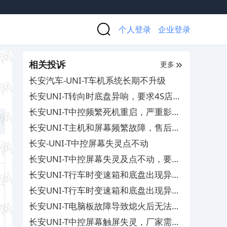
个人登录
企业登录
相关投诉
更多
长安汽车-UNI-T车机系统长期不升级
长安UNI-T转向时底盘异响，要求4S店予
以维修
长安UNI-T中控频繁死机重启，严重影响
行车安全
长安UNI-T主机和屏幕频繁故障，售后已
多次维修但未见成效
长安-UNI-T中控屏幕失灵点不动
长安UNI-T中控屏幕失灵及点不动，要求
厂家重视并解决
长安UNI-T行车时变速箱和底盘出现异
响，4S店无法解决
长安UNI-T行车时变速箱和底盘出现异
响，4S店无法解决
长安UNI-T电脑板故障导致熄火后无法启
动和中控屏故障，要求4S店给予有效维
长安UNI-T中控屏幕触屏失灵，厂家需自