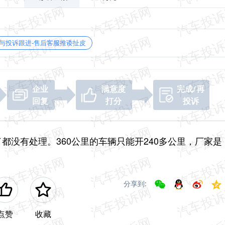
与投诉跟进-售后客服推诿扯皮
企业
满意度
完成/再
回复
打分
投诉
都没有处理。360公里的车辆只能开240多公里，厂家是
分享到:
点赞
收藏