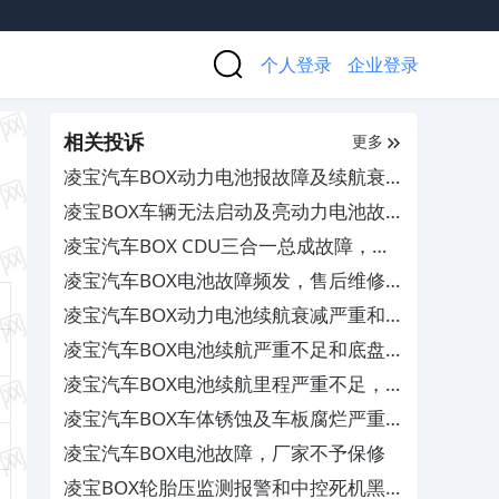
个人登录
企业登录
相关投诉
更多
凌宝汽车BOX动力电池报故障及续航衰
减，厂家售后敷衍不给更换
凌宝BOX车辆无法启动及亮动力电池故障
灯，要求厂家解决
凌宝汽车BOX CDU三合一总成故障，售
后拒绝保修
凌宝汽车BOX电池故障频发，售后维修效
率低
凌宝汽车BOX动力电池续航衰减严重和底
盘异响，厂家无人处理
凌宝汽车BOX电池续航严重不足和底盘悬
挂异响，厂家不给处理
凌宝汽车BOX电池续航里程严重不足，厂
家不给处理
凌宝汽车BOX车体锈蚀及车板腐烂严重，
售后不予处理
凌宝汽车BOX电池故障，厂家不予保修
凌宝BOX轮胎压监测报警和中控死机黑屏