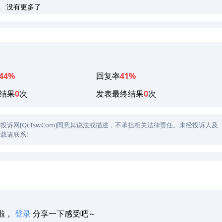
没有更多了
44%
回复率
41%
结果
0
次
发表最终结果
0
次
网[QcTsw.Com]同意其说法或描述，不承担相关法律责任。未经投诉人及
载请联系!
啦，
登录
分享一下感受吧～