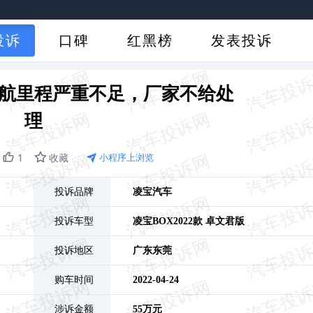
投诉
口碑
红黑榜
发表投诉
续航里程严重不足，厂家不给处
理
1
收藏
小程序上浏览
投诉品牌
凌宝汽车
投诉车型
凌宝BOX
2022款 卓文君版
投诉地区
广东
东莞
购车时间
2022-04-24
涉诉金额
55万元