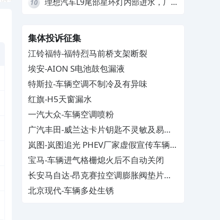
理想汽车L9尾部星环灯内部进水，厂
10
家拒绝赔付
集体投诉征集
江铃福特-福特烈马前桥支架断裂
埃安-AION S电池鼓包漏液
特斯拉-车辆空调不制冷及有异味
红旗-H5天窗漏水
一汽大众-车辆空调喷粉
广汽丰田-威兰达卡片钥匙不灵敏及易消
磁
岚图-岚图追光 PHEV厂家虚假宣传车辆配
置与功能
宝马-车辆进气格栅熄火后不自动关闭
长安马自达-昂克赛拉空调膨胀阀垫片生
锈
北京现代-车辆多处生锈