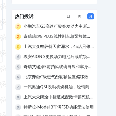
及波箱渗油，服务站不给处理
热门投诉
日
周
月
小鹏汽车G3高速行驶突发动力中断，
1
存在严重安全隐患
奇瑞瑞虎8 PLUS线性刹车总泵故障，
2
4S店需自费更换
上汽大众帕萨特天窗漏水，4S店只修
3
车不赔偿
埃安AION S更换动力电池后续航锐
4
减，售后拒不提供维修档案
奇瑞艾瑞泽5前挡风玻璃自裂和车身多
5
处返锈，4S店需自费维修
北京奔驰C级进气凸轮轴位置偏移致发
6
动机严重抖动，4S店需自费维修
一汽奥迪Q5L发动机烧机油，经销商推
7
诿不予解决
上汽大众朗逸中控遭减配致卡顿死机，
8
要求换869主机
特斯拉-Model 3车辆FSD功能无法使用
9