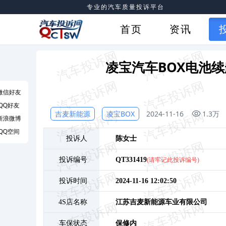
专业的汽车质量投诉平台
首页
资讯
凌宝汽车BOX电池
微信好友
QQ好友
吉麦新能源
凌宝BOX
2024-11-16
1.3万
新浪微博
QQ空间
投诉人
陈
女士
投诉编号
QT331419
(请牢记此投诉编号)
投诉时间
2024-11-16 12:02:50
4S店名称
江苏吉麦新能源车业有限公司
车保状态
保修内