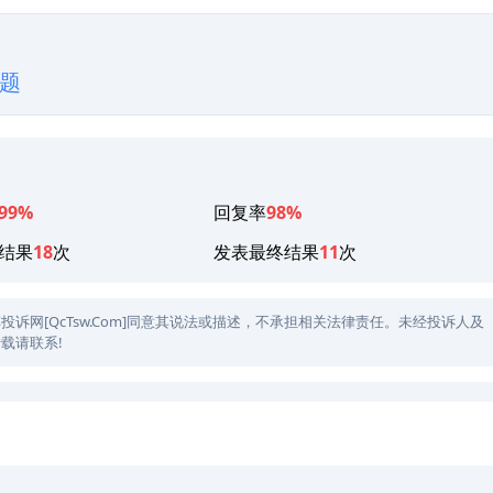
题
99%
回复率
98%
结果
18
次
发表最终结果
11
次
网[QcTsw.Com]同意其说法或描述，不承担相关法律责任。未经投诉人及
载请联系!