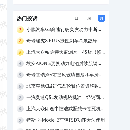
质量差
不予解决
热门投诉
日
周
月
小鹏汽车G3高速行驶突发动力中断，
1
存在严重安全隐患
奇瑞瑞虎8 PLUS线性刹车总泵故障，
2
4S店需自费更换
上汽大众帕萨特天窗漏水，4S店只修
3
车不赔偿
埃安AION S更换动力电池后续航锐
4
减，售后拒不提供维修档案
奇瑞艾瑞泽5前挡风玻璃自裂和车身多
5
处返锈，4S店需自费维修
北京奔驰C级进气凸轮轴位置偏移致发
6
动机严重抖动，4S店需自费维修
一汽奥迪Q5L发动机烧机油，经销商推
7
诿不予解决
上汽大众朗逸中控遭减配致卡顿死机，
8
要求换869主机
特斯拉-Model 3车辆FSD功能无法使用
9