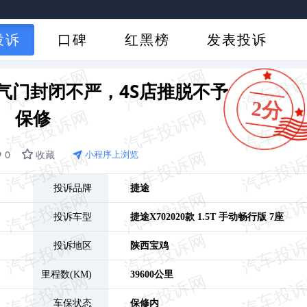
投诉
口碑
红黑榜
发表投诉
及气门封闭不严，4S店推脱不予
2分
保修
0
收藏
小程序上浏览
投诉品牌
捷途
投诉车型
捷途X70
2020款 1.5T 手动畅行版 7座
投诉地区
陕西
宝鸡
里程数(KM)
39600公里
车保状态
保修内