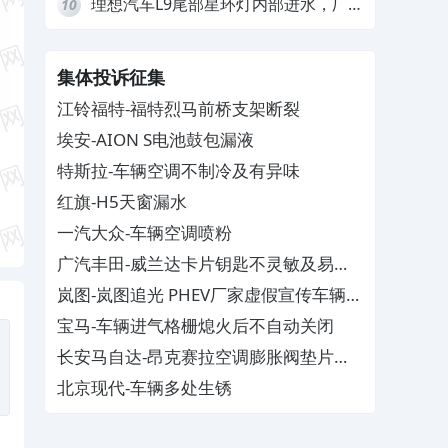
理想汽车L9尾部星环灯内部进水，厂
10
家拒绝赔付
集体投诉征集
江铃福特-福特烈马前桥支架断裂
埃安-AION S电池鼓包漏液
特斯拉-车辆空调不制冷及有异味
红旗-H5天窗漏水
一汽大众-车辆空调喷粉
广汽丰田-威兰达卡片钥匙不灵敏及易消
磁
岚图-岚图追光 PHEV厂家虚假宣传车辆配
置与功能
宝马-车辆进气格栅熄火后不自动关闭
长安马自达-昂克赛拉空调膨胀阀垫片生
锈
北京现代-车辆多处生锈