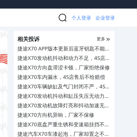
个人登录
企业登录
相关投诉
更多
捷途X70 APP版本更新后蓝牙钥匙不能使
用，影响用车体验
捷途X70发动机抖动和动力不足，4S店不
予保修
捷途X70方向盘滞涩卡顿，厂家拒绝保修
捷途X70车内漏水，4S店售后不给赔偿
捷途X70车辆缺缸及气门封闭不严，4S店
推脱不予保修
捷途X70发动机抖动和缸压失压无动力，
4S店需自费维修
捷途X70发动机故障灯亮和抖动加速无力
及三缸失火，要求4S店予以质保
捷途X70方向机异响，厂家不保修
捷途X70底盘严重生锈和变速箱挂挡不到
位及方向盘异响，4S店不予保修其服务
捷途汽车X70车漆起泡，厂家却置之不理