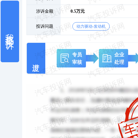
涉诉金额
0.5万元
投诉问题
动力驱动-发动机
我也要投诉
专员
企业
审核
处理