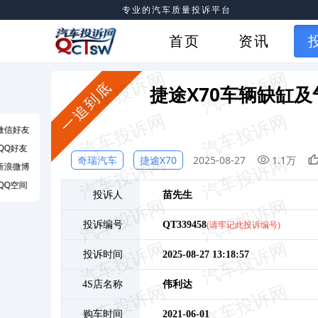
专业的汽车质量投诉平台
首页
资讯
一追到底
捷途X70车辆缺缸
微信好友
QQ好友
奇瑞汽车
捷途X70
2025-08-27
1.1万
新浪微博
QQ空间
投诉人
苗
先生
投诉编号
QT339458
(请牢记此投诉编号)
投诉时间
2025-08-27 13:18:57
4S店名称
伟利达
购车时间
2021-06-01