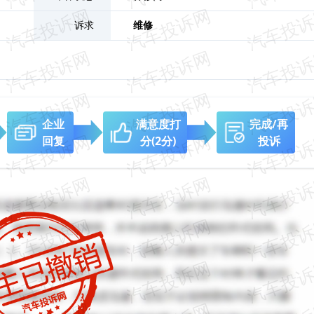
诉求
维修
企业
满意度打
完成/再
回复
分
(2分)
投诉