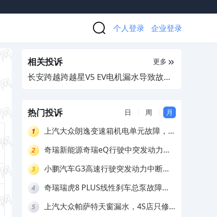
个人登录
企业登录
相关投诉
更多
长安跨越跨越星V5 EV电机漏水导致故
障，厂家拒绝理赔
热门投诉
日
周
月
上汽大众朗逸变速箱机电单元故障，厂
1
家不作为
奇瑞新能源奇瑞eQ行驶中突发动力受
2
限报警和车辆无法正常快充，厂家推脱
小鹏汽车G3高速行驶突发动力中断，
3
拒绝三电质保
存在严重安全隐患
奇瑞瑞虎8 PLUS线性刹车总泵故障，
4
4S店需自费更换
上汽大众帕萨特天窗漏水，4S店只修
5