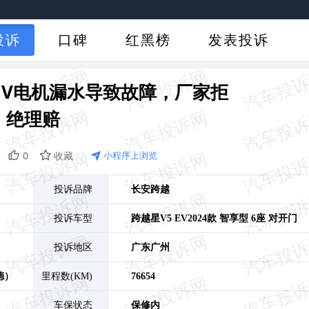
投诉
口碑
红黑榜
发表投诉
 EV电机漏水导致故障，厂家拒
绝理赔
0
收藏
小程序上浏览
投诉品牌
长安跨越
投诉车型
跨越星V5 EV
2024款 智享型 6座 对开门
投诉地区
广东
广州
德）
里程数(KM)
76654
车保状态
保修内