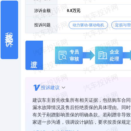
涉诉金额
0.8万元
投诉问题
动力驱动-驱动电机
定损与理
我也要投诉
专员
企业
审核
处理
投诉建议
建议车主首先收集所有相关证据，包括购车合同
漏水故障情况及售后拒绝质保的具体理由。同时
有关于剐蹭影响质保的明确条款。若剐蹭非导致
家进一步沟通，强调设计缺陷，要求按质保规定