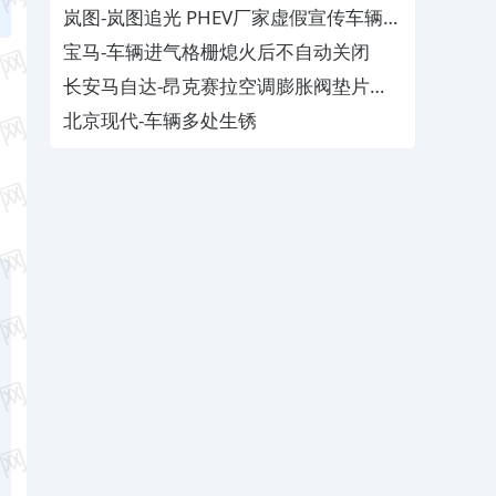
磁
岚图-岚图追光 PHEV厂家虚假宣传车辆配
置与功能
宝马-车辆进气格栅熄火后不自动关闭
长安马自达-昂克赛拉空调膨胀阀垫片生
锈
北京现代-车辆多处生锈