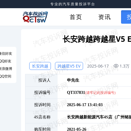
专业的汽车质量投诉平台
首页
资讯
长安跨越跨越星V5
微信好友
QQ好友
长安跨越
跨越星V5 EV
2025-06-17
1.3万
新浪微博
QQ空间
投诉人
申
先生
投诉编号
QT337831
(请牢记此投诉编号)
投诉时间
2025-06-17 13:41:03
4S店名称
长安跨越新能源汽车4S店（广州铭
购车时间
2021-05-26