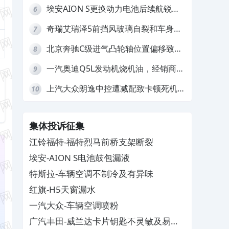
车不赔偿
埃安AION S更换动力电池后续航锐
6
减，售后拒不提供维修档案
奇瑞艾瑞泽5前挡风玻璃自裂和车身多
7
处返锈，4S店需自费维修
北京奔驰C级进气凸轮轴位置偏移致发
8
动机严重抖动，4S店需自费维修
一汽奥迪Q5L发动机烧机油，经销商推
9
诿不予解决
上汽大众朗逸中控遭减配致卡顿死机，
10
要求换869主机
集体投诉征集
江铃福特-福特烈马前桥支架断裂
埃安-AION S电池鼓包漏液
特斯拉-车辆空调不制冷及有异味
红旗-H5天窗漏水
一汽大众-车辆空调喷粉
广汽丰田-威兰达卡片钥匙不灵敏及易消