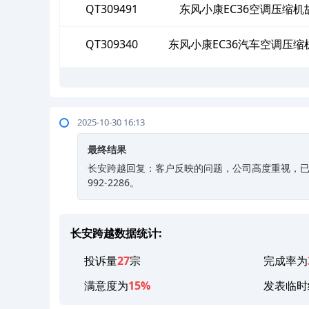
QT309491
东风小康EC36空调压缩
QT309340
东风小康EC36汽车空调压
2025-10-30 16:13
最终结果
长安跨越回复：客户反映的问题，公司高度重视，已安
992-2286。
长安跨越数据统计:
投诉量
27
宗
完成率为
满意度为
15%
发表临时