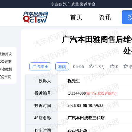
专业的汽车质量投诉平台
首页
资讯
广汽本田雅阁售后维
处
微信好友
QQ好友
广汽本田
雅阁
05-06
1.3万
0
新浪微博
QQ空间
投诉人
祝
先生
投诉编号
QT344008
(请牢记此投诉编号)
投诉时间
2026-05-06 10:59:55
4S店名称
广汽本田成都三和店
购车时间
2023-03-26