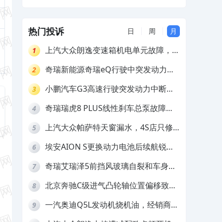
和配件生锈，要求4S换件维修及赔偿
热门投诉
日
周
月
上汽大众朗逸变速箱机电单元故障，厂
1
家不作为
奇瑞新能源奇瑞eQ行驶中突发动力受
2
限报警和车辆无法正常快充，厂家推脱
小鹏汽车G3高速行驶突发动力中断，
3
拒绝三电质保
存在严重安全隐患
奇瑞瑞虎8 PLUS线性刹车总泵故障，
4
4S店需自费更换
上汽大众帕萨特天窗漏水，4S店只修
5
车不赔偿
埃安AION S更换动力电池后续航锐
6
减，售后拒不提供维修档案
奇瑞艾瑞泽5前挡风玻璃自裂和车身多
7
处返锈，4S店需自费维修
北京奔驰C级进气凸轮轴位置偏移致发
8
动机严重抖动，4S店需自费维修
一汽奥迪Q5L发动机烧机油，经销商推
9
诿不予解决