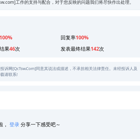
Tsw.com]工作的支持与配合，对于您反映的问题我们将尽快作出处理。
100%
回复率
100%
结果
46
次
发表最终结果
142
次
网[QcTsw.Com]同意其说法或描述，不承担相关法律责任。未经投诉人及
载请联系!
啦，
登录
分享一下感受吧～