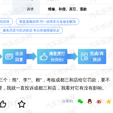
诉求
维修、
补偿、
其它、
退款
鼓包脱落
重复返修故障-同一故障多次返修未解决
服务态度与投诉跟进-售后客服推诿扯皮
企业
满意度打
完成/再
回复
分
(0分)
投诉
个：熊*、李**、赖*，考核成都三和店给它罚款，要不
处理，我就一直投诉成都三和店，我看对它有没有影响。
分享到: