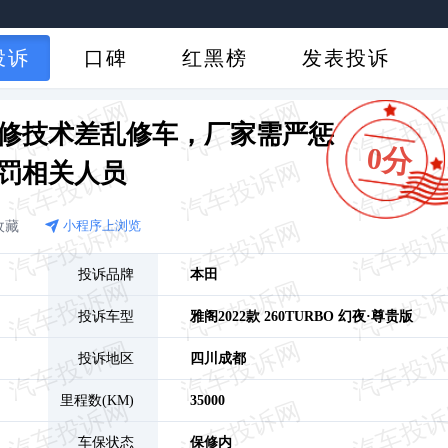
投诉
口碑
红黑榜
发表投诉
修技术差乱修车，厂家需严惩
0分
罚相关人员
收藏
小程序上浏览
投诉品牌
本田
投诉车型
雅阁
2022款 260TURBO 幻夜·尊贵版
投诉地区
四川
成都
里程数(KM)
35000
车保状态
保修内