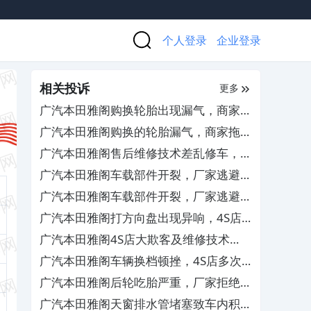
个人登录
企业登录
相关投诉
更多
广汽本田雅阁购换轮胎出现漏气，商家推
诿检测责任且拒绝退换货
广汽本田雅阁购换的轮胎漏气，商家拖延
检测拒担责
广汽本田雅阁售后维修技术差乱修车，厂
家需严惩处罚相关人员
广汽本田雅阁车载部件开裂，厂家逃避责
任拒绝保修
广汽本田雅阁车载部件开裂，厂家逃避责
任拒绝保修
广汽本田雅阁打方向盘出现异响，4S店
屡次维修未彻底解决
广汽本田雅阁4S店大欺客及维修技术
差，要求修复车辆并赔偿损失
广汽本田雅阁车辆换档顿挫，4S店多次
维修未解决
广汽本田雅阁后轮吃胎严重，厂家拒绝索
赔更换
广汽本田雅阁天窗排水管堵塞致车内积水