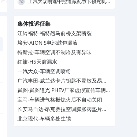
上汽大众朗逸中控遭减配致卡顿死机，
10
要求换869主机
集体投诉征集
江铃福特-福特烈马前桥支架断裂
埃安-AION S电池鼓包漏液
特斯拉-车辆空调不制冷及有异味
红旗-H5天窗漏水
一汽大众-车辆空调喷粉
广汽丰田-威兰达卡片钥匙不灵敏及易消
磁
岚图-岚图追光 PHEV厂家虚假宣传车辆配
置与功能
宝马-车辆进气格栅熄火后不自动关闭
长安马自达-昂克赛拉空调膨胀阀垫片生
锈
北京现代-车辆多处生锈