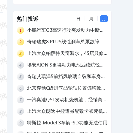
更换维修
热门投诉
日
周
月
小鹏汽车G3高速行驶突发动力中断，
1
存在严重安全隐患
奇瑞瑞虎8 PLUS线性刹车总泵故障，
2
4S店需自费更换
上汽大众帕萨特天窗漏水，4S店只修
3
车不赔偿
埃安AION S更换动力电池后续航锐
4
减，售后拒不提供维修档案
奇瑞艾瑞泽5前挡风玻璃自裂和车身多
5
处返锈，4S店需自费维修
北京奔驰C级进气凸轮轴位置偏移致发
6
动机严重抖动，4S店需自费维修
一汽奥迪Q5L发动机烧机油，经销商推
7
诿不予解决
上汽大众朗逸中控遭减配致卡顿死机，
8
要求换869主机
特斯拉-Model 3车辆FSD功能无法使用
9