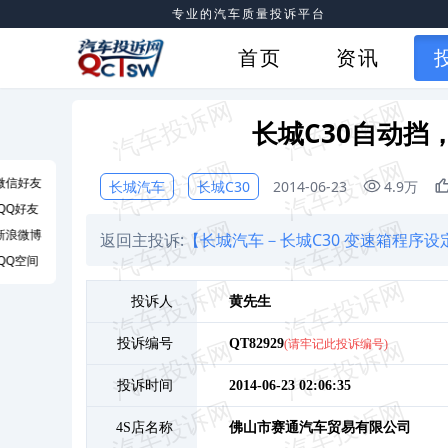
专业的汽车质量投诉平台
首页
资讯
长城C30自动挡
微信好友
长城汽车
长城C30
2014-06-23
4.9万
QQ好友
新浪微博
返回主投诉:
【长城汽车－长城C30 变速箱程序设
QQ空间
投诉人
黄
先生
投诉编号
QT82929
(请牢记此投诉编号)
投诉时间
2014-06-23 02:06:35
4S店名称
佛山市赛通汽车贸易有限公司