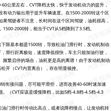
40-60公里左右，CVT降档太快，快于发动机动力的提升，
动力输出用于提升车辆速度。在1500-2000转这个区
如果驾驶者不注意，长时间在这个区间驾驶，油耗很高，
00-2000转，相当于CVT从5档降到了3.5档。
速下限基本都是1500转，导致松油门滑行时，发动机制动
以下，滑行距离极短，速度降低很快，车主只能加油行驶，
。频繁启停的场合，油耗更是高的离谱！由于发动机制动
器松开（CVT内置离合），存在明显顿挫。
100转衔接问题，尽可能平滑些，进而改善40-60时速加速
VT应该是缓慢降档，比如5档-4.8档-4.5档-4.3
速松油门滑行时传动比高点，或者说降档慢点，让发动机转