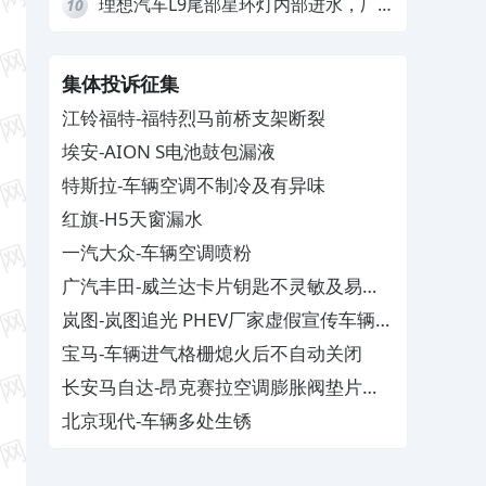
理想汽车L9尾部星环灯内部进水，厂
10
家拒绝赔付
集体投诉征集
江铃福特-福特烈马前桥支架断裂
埃安-AION S电池鼓包漏液
特斯拉-车辆空调不制冷及有异味
红旗-H5天窗漏水
一汽大众-车辆空调喷粉
广汽丰田-威兰达卡片钥匙不灵敏及易消
磁
岚图-岚图追光 PHEV厂家虚假宣传车辆配
置与功能
宝马-车辆进气格栅熄火后不自动关闭
长安马自达-昂克赛拉空调膨胀阀垫片生
锈
北京现代-车辆多处生锈