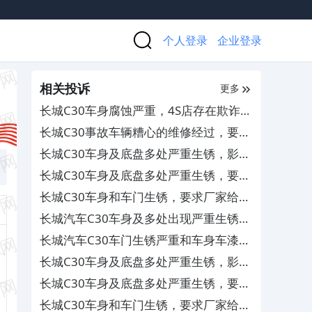
个人登录
企业登录
相关投诉
更多
长城C30车身腐蚀严重，4S店存在欺诈行
为
长城C30事故车辆糟心的维修经过，要求
厂家落实跟进维修并给合理说法
长城C30车身及底盘多处严重生锈，影响
行驶安全
长城C30车身及底盘多处严重生锈，要求
厂家解决
长城C30车身和车门生锈，要求厂家给予
更换维修
长城汽车C30车身及多处出现严重生锈，
4S店却拖延不予维修且售后服务差
长城汽车C30车门生锈严重和车身车漆出
现起皮，要求厂家给予更换维修
长城C30车身及底盘多处严重生锈，影响
行驶安全
长城C30车身及底盘多处严重生锈，要求
厂家解决
长城C30车身和车门生锈，要求厂家给予