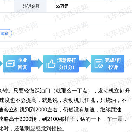
涉诉金额
55万元
变速箱
企业
满意度打
完成/再
回复
分
(1分)
投诉
500转。只要轻微踩油门（就那么一丁点），发动机立刻升
了速度也不会提高，就是说，发动机只狂吼，只烧油，不
会立刻跳到到2000左右，仍然没有加速，继续踩油
略高于2000转，到2100那样子，猛的一下，车一震，
此时，还能明显感觉到顿挫。