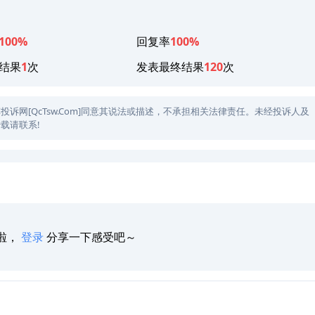
100%
回复率
100%
结果
1
次
发表最终结果
120
次
网[QcTsw.Com]同意其说法或描述，不承担相关法律责任。未经投诉人及
载请联系!
啦，
登录
分享一下感受吧～