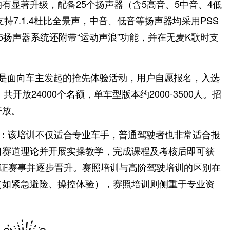
有显著升级，配备25个扬声器（含5高音、5中音、4低
持7.1.4杜比全景声，中音、低音等扬声器均采用PSS
5扬声器系统还附带“运动声浪”功能，并在无麦K歌时支
活动是面向车主发起的抢先体验活动，用户自愿报名，入选
例，共开放24000个名额，单车型版本约2000-3500人。招
开放。
训”：该培训不仅适合专业车手，普通驾驶者也非常适合报
习赛道理论并开展实操教学，完成课程及考核后即可获
认证赛事并逐步晋升。赛照培训与高阶驾驶培训的区别在
（如紧急避险、操控体验），赛照培训则侧重于专业资
。