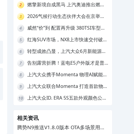
数焦虑
燃擎新境自成黑马 上汽奥迪推出燃油
2
车型限时三重礼遇
2026气候行动生态伙伴大会在京举
3
行，上汽大众ID. ERA 9X荣膺“低碳领
威然“价”到 配置再升级 380TSI车型限
4
跑者”
时一口价19.99万元起
红海SUV市场，NX8上市快速交付破
5
万，凭什么突围？
转型成效凸显，上汽大众6月新能源销
6
量环比大涨23.2%
告别露营折腾！蓝电E5户外版才是普
7
通人的户外神车
上汽大众携手Momenta 物理AI赋能
8
智能化转型再提速
上汽大众联合Momenta 打造首款物理
9
AI量产车ID.ERA 9X
上汽大众ID. ERA 5S五款外观颜色公
10
布，第三季度开售
相关资讯
腾势N9推送V1.8.0版本 OTA多场景用车