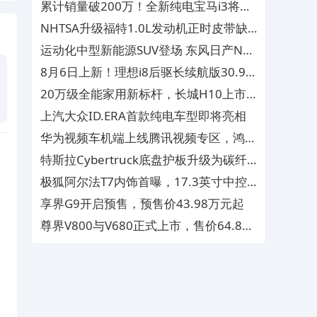
体验获得优化
累计销量破200万！全新纯电宝马i3将亮
相成都车展
NHTSA升级福特1.0L发动机正时皮带缺
陷调查
运动化中型新能源SUV登场 东风日产NX7
外观官图正式释放
8月6日上新！理想i8后驱长续航版30.98
万正式上市
20万级全能家用新标杆，长城H10上市
重塑大家庭出行价值标准
上汽大众ID.ERA首款纯电车型即将亮相
华为视频车机端上线腾讯视频专区，鸿蒙
智行影视内容升级
特斯拉Cybertruck底盘护板升级为碳纤
维，更轻更耐用
极狐阿尔法T7内饰首曝，17.3英寸中控
屏+超宽PHUD
享界G9开启预售，预售价43.98万元起
尊界V800与V680正式上市，售价64.8万
元起