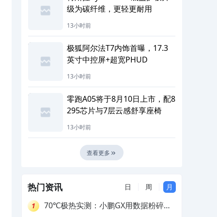
级为碳纤维，更轻更耐用
13小时前
极狐阿尔法T7内饰首曝，17.3
英寸中控屏+超宽PHUD
13小时前
零跑A05将于8月10日上市，配8
295芯片与7层云感舒享座椅
13小时前
查看更多
热门资讯
日
周
月
70℃极热实测：小鹏GX用数据粉碎参
1