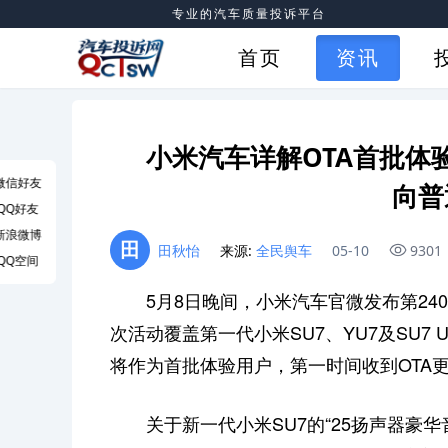
专业的汽车质量投诉平台
首页
资讯
小米汽车详解OTA首批体
微信好友
向普
QQ好友
新浪微博
田
田秋怡
来源:
全民舆车
05-10
9301
QQ空间
5月8日晚间，小米汽车官微发布第24
次活动覆盖第一代小米SU7、YU7及SU7
将作为首批体验用户，第一时间收到OTA
关于新一代小米SU7的“25扬声器豪华