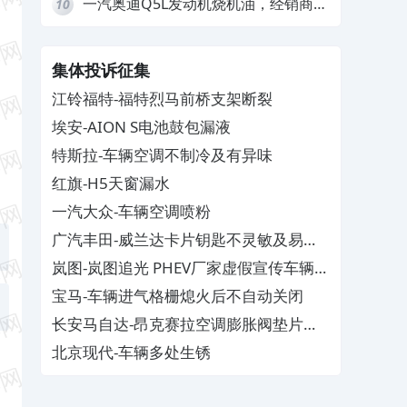
一汽奥迪Q5L发动机烧机油，经销商推
10
诿不予解决
集体投诉征集
江铃福特-福特烈马前桥支架断裂
埃安-AION S电池鼓包漏液
特斯拉-车辆空调不制冷及有异味
红旗-H5天窗漏水
一汽大众-车辆空调喷粉
广汽丰田-威兰达卡片钥匙不灵敏及易消
磁
岚图-岚图追光 PHEV厂家虚假宣传车辆配
置与功能
宝马-车辆进气格栅熄火后不自动关闭
长安马自达-昂克赛拉空调膨胀阀垫片生
锈
北京现代-车辆多处生锈