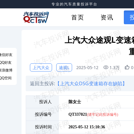
专业的汽车质量投诉平台
首页
资讯
上汽大众途观L变速
微信好友
QQ好友
上汽大众
途观L
2025-05-12
1.3万
0
新浪微博
QQ空间
返回主投诉:
【上汽大众DSG变速箱存在缺陷】
投诉人
陈
女士
投诉编号
QT337021
(请牢记此投诉编号)
投诉时间
2025-05-12 15:10:36