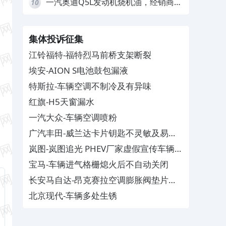
一汽奥迪Q5L发动机烧机油，经销商推
10
诿不予解决
集体投诉征集
江铃福特-福特烈马前桥支架断裂
埃安-AION S电池鼓包漏液
特斯拉-车辆空调不制冷及有异味
红旗-H5天窗漏水
一汽大众-车辆空调喷粉
广汽丰田-威兰达卡片钥匙不灵敏及易消
磁
岚图-岚图追光 PHEV厂家虚假宣传车辆配
置与功能
宝马-车辆进气格栅熄火后不自动关闭
长安马自达-昂克赛拉空调膨胀阀垫片生
锈
北京现代-车辆多处生锈