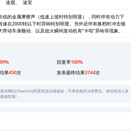
、
途观、
途安
尖锐的金属摩擦声（低速上坡时特别明显），同时伴有动力下
速在2000转以下时异响特别明显。另外还伴有换档时冲击顿
大带动车身颤动、以及熄火瞬间发动机有“卡啦”异响等现象。
99%
回复率
100%
结果
450
次
发表最终结果
3744
次
网[QcTsw.Com]同意其说法或描述，不承担相关法律责任。未经投诉人及
载请联系!