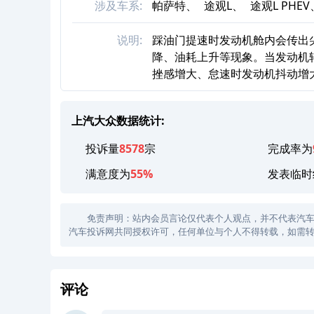
涉及车系:
帕萨特、
途观L、
途观L PHEV
说明:
踩油门提速时发动机舱内会传出
降、油耗上升等现象。当发动机转
挫感增大、怠速时发动机抖动增
上汽大众数据统计:
投诉量
8578
宗
完成率为
满意度为
55%
发表临时
免责声明：站内会员言论仅代表个人观点，并不代表汽车投诉
汽车投诉网共同授权许可，任何单位与个人不得转载，如需转
评论