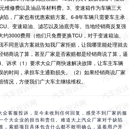
0元维修费以及油品等材料费。3、变速箱作为车辆三大
陷，厂家也有优惠索赔方案。6-8年车辆只需要车主承
换TCU、变速箱油、滤芯以及油底壳等。当地经销商反复强
约3000费用（他们只免费更换TCU，对于变速箱油、
我不同意该方案就告知我厂家拒赔，让我哪里能处理就去
经销商说了算，甚至厂家是否索赔都是经销商说了算，逼
4、诉求（1）要求大众厂商快速解决故障，让车主车辆
误的时间，承担车主通勤损失。（2）如果经销商说厂家
赔情况，方便我们广大车主继续维权
。
汽大众客服投诉，至今未收到任何回复，感受不到厂家的服
一个大企业的担当和责任。难道大上汽众厂家对于缺陷
准，索赔项目具体包含什么都不敢明确么，逼着用户开