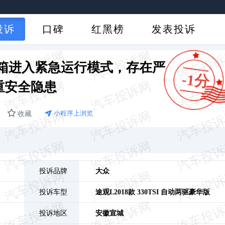
投诉
口碑
红黑榜
发表投诉
箱进入紧急运行模式，存在严
-1分
重安全隐患
收藏
小程序上浏览
投诉品牌
大众
投诉车型
途观L
2018款 330TSI 自动两驱豪华版
投诉地区
安徽
宣城