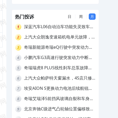
商处置不合理
热门投诉
日
周
月
深蓝汽车L06自动泊车功能失灵致车辆
1
撞墙，厂家客服推诿拒担责
上汽大众朗逸变速箱机电单元故障，厂
2
家不作为
奇瑞新能源奇瑞eQ行驶中突发动力受
3
限报警和车辆无法正常快充，厂家推脱
小鹏汽车G3高速行驶突发动力中断，
4
拒绝三电质保
存在严重安全隐患
奇瑞瑞虎8 PLUS线性刹车总泵故障，
5
4S店需自费更换
上汽大众帕萨特天窗漏水，4S店只修
6
车不赔偿
埃安AION S更换动力电池后续航锐
7
减，售后拒不提供维修档案
奇瑞艾瑞泽5前挡风玻璃自裂和车身多
8
处返锈，4S店需自费维修
北京奔驰C级进气凸轮轴位置偏移致发
9
动机严重抖动，4S店需自费维修