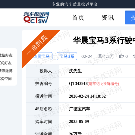
专业的汽车质量投诉平台
首页
资讯
一追到底
华晨宝马3系行驶
微信好友
华晨宝马
宝马3系
02-24
1.3万
0
QQ好友
新浪微博
投诉人
沈
先生
QQ空间
投诉编号
QT342918
(请牢记此投诉编号)
投诉时间
2026-02-24 14:18:32
4S店名称
广德宝汽车
购车时间
2025-05-09
涉诉金额
26万元