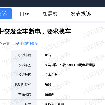
投诉
口碑
红黑榜
发表投诉
中突发全车断电，要求换车
收藏
小程序上浏览
投诉品牌
宝马
投诉车型
宝马3系
2025款 330Li 50周年限量版
投诉地区
广东
广州
里程数(KM)
7000
车保状态
保修内
诉求
退换车、
退款