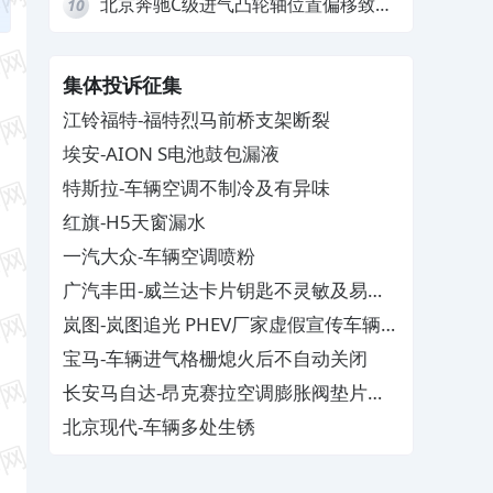
北京奔驰C级进气凸轮轴位置偏移致发
10
动机严重抖动，4S店需自费维修
集体投诉征集
江铃福特-福特烈马前桥支架断裂
埃安-AION S电池鼓包漏液
特斯拉-车辆空调不制冷及有异味
红旗-H5天窗漏水
一汽大众-车辆空调喷粉
广汽丰田-威兰达卡片钥匙不灵敏及易消
磁
岚图-岚图追光 PHEV厂家虚假宣传车辆配
置与功能
宝马-车辆进气格栅熄火后不自动关闭
长安马自达-昂克赛拉空调膨胀阀垫片生
锈
北京现代-车辆多处生锈