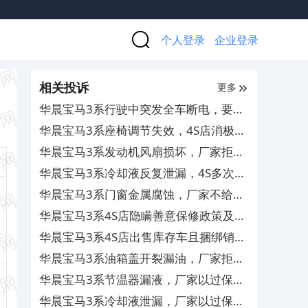
个人登录
企业登录
相关投诉
更多
华晨宝马3系行驶中突发全车断电，要求
换车
华晨宝马3系座椅调节失效，4S店消极推
诿拒不处理
华晨宝马3系发动机风扇损坏，厂家拒绝
理赔
华晨宝马3系冷却液反复泄漏，4S多次维
修未解决
华晨宝马3系门窗金属腐蚀，厂家不给换
件维修
华晨宝马3系4S店隐瞒善意保修政策及通
函，要求免费维修及退费并补偿
华晨宝马3系4S店出售库存车且捆绑销售
双宝无忧，要求退款
华晨宝马3系油箱盖开裂漏油，厂家拒绝
召回更换维修
华晨宝马3系节温器漏液，厂家以过保为
由不予维修
华晨宝马3系冷却液泄漏，厂家以过保为