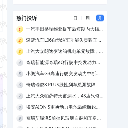
由不予维修
热门投诉
日
周
月
一汽丰田格瑞维亚提车后短期内大幅降
1
价，要求退还差价
深蓝汽车L06自动泊车功能失灵致车辆
2
撞墙，厂家客服推诿拒担责
上汽大众朗逸变速箱机电单元故障，厂
3
家不作为
奇瑞新能源奇瑞eQ行驶中突发动力受
4
限报警和车辆无法正常快充，厂家推脱
小鹏汽车G3高速行驶突发动力中断，
5
拒绝三电质保
存在严重安全隐患
奇瑞瑞虎8 PLUS线性刹车总泵故障，
6
4S店需自费更换
上汽大众帕萨特天窗漏水，4S店只修
7
车不赔偿
埃安AION S更换动力电池后续航锐
8
减，售后拒不提供维修档案
奇瑞艾瑞泽5前挡风玻璃自裂和车身多
9
处返锈，4S店需自费维修