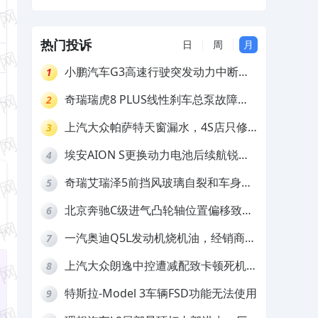
商处置不合理
热门投诉
日
周
月
小鹏汽车G3高速行驶突发动力中断，
1
存在严重安全隐患
奇瑞瑞虎8 PLUS线性刹车总泵故障，
2
4S店需自费更换
上汽大众帕萨特天窗漏水，4S店只修
3
车不赔偿
埃安AION S更换动力电池后续航锐
4
减，售后拒不提供维修档案
奇瑞艾瑞泽5前挡风玻璃自裂和车身多
5
处返锈，4S店需自费维修
北京奔驰C级进气凸轮轴位置偏移致发
6
动机严重抖动，4S店需自费维修
一汽奥迪Q5L发动机烧机油，经销商推
7
诿不予解决
上汽大众朗逸中控遭减配致卡顿死机，
8
要求换869主机
特斯拉-Model 3车辆FSD功能无法使用
9