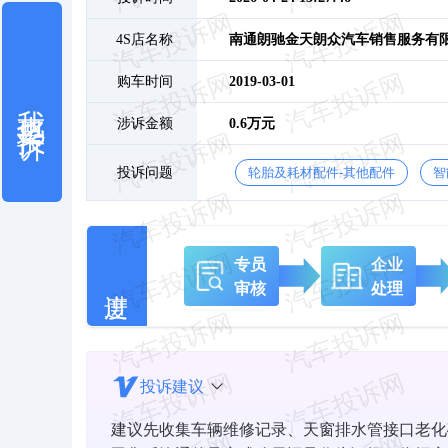
4S店名称
南通朗驰金天朗众汽车销售服务有
购车时间
2019-03-01
我也要投诉
涉诉金额
0.6万元
投诉问题
轮胎及耗材配件-其他配件
智
专员
企业
审核
处理
投诉建议
建议先收集车辆维修记录、天窗排水管接口老化