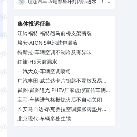
理想汽车L9尾部星环灯内部进水，厂
10
家拒绝赔付
集体投诉征集
江铃福特-福特烈马前桥支架断裂
埃安-AION S电池鼓包漏液
特斯拉-车辆空调不制冷及有异味
红旗-H5天窗漏水
一汽大众-车辆空调喷粉
广汽丰田-威兰达卡片钥匙不灵敏及易消
磁
岚图-岚图追光 PHEV厂家虚假宣传车辆配
置与功能
宝马-车辆进气格栅熄火后不自动关闭
长安马自达-昂克赛拉空调膨胀阀垫片生
锈
北京现代-车辆多处生锈