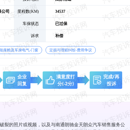
限公司
里程数(KM)
34537
车保状态
已过保
诉求
补偿
能座舱及车身电气-门窗
定损与理赔纠纷-费用争议
企业
满意度打
完成/再
回复
分
(-2分)
投诉
破裂的照片或视频，以及与南通朗驰金天朗众汽车销售服务公