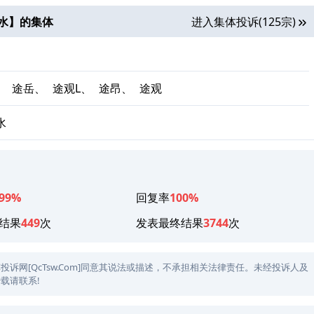
水
】的集体
进入集体投诉(125宗)
、
途岳、
途观L、
途昂、
途观
水
99%
回复率
100%
结果
449
次
发表最终结果
3744
次
网[QcTsw.Com]同意其说法或描述，不承担相关法律责任。未经投诉人及
载请联系!