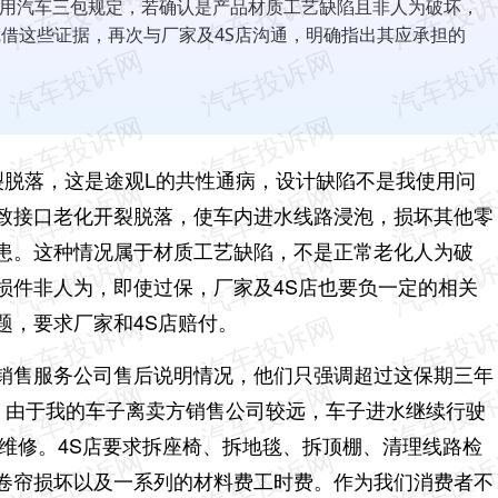
用汽车三包规定，若确认是产品材质工艺缺陷且非人为破坏，
凭借这些证据，再次与厂家及4S店沟通，明确指出其应承担的
裂脱落，这是途观L的共性通病，设计缺陷不是我使用问
致接口老化开裂脱落，使车内进水线路浸泡，损坏其他零
患。这种情况属于材质工艺缺陷，不是正常老化人为破
损件非人为，即使过保，厂家及4S店也要负一定的相关
题，要求厂家和4S店赔付。
销售服务公司售后说明情况，他们只强调超过这保期三年
赔偿。由于我的车子离卖方销售公司较远，车子进水继续行驶
维修。4S店要求拆座椅、拆地毯、拆顶棚、清理线路检
卷帘损坏以及一系列的材料费工时费。作为我们消费者不