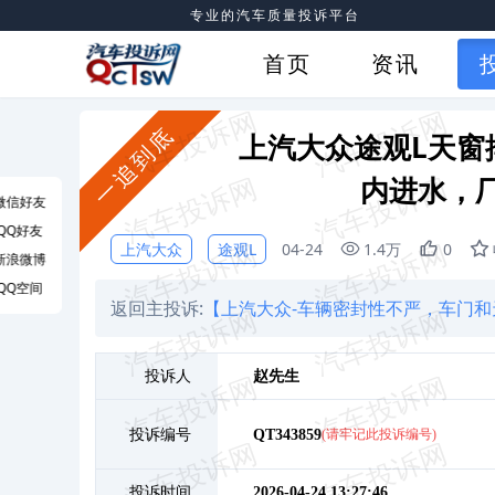
专业的汽车质量投诉平台
首页
资讯
一追到底
上汽大众途观L天窗
内进水，厂
微信好友
QQ好友
上汽大众
途观L
04-24
1.4万
0
新浪微博
QQ空间
返回主投诉:
【上汽大众-车辆密封性不严，车门和
投诉人
赵
先生
投诉编号
QT343859
(请牢记此投诉编号)
投诉时间
2026-04-24 13:27:46