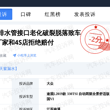
投诉
口碑
红黑榜
发表投诉
排水管接口老化破裂脱落致车
-2分
家和4S店拒绝赔付
收藏
小程序上浏览
天窗漏水】
投诉品牌
大众
途观L
2019款 330TSI 自动两驱全景舒适版
投诉车型
国VI
投诉地区
江苏
南通