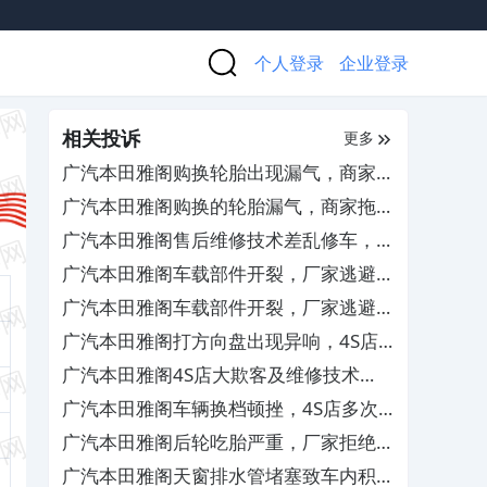
个人登录
企业登录
相关投诉
更多
广汽本田雅阁购换轮胎出现漏气，商家推
诿检测责任且拒绝退换货
广汽本田雅阁购换的轮胎漏气，商家拖延
检测拒担责
广汽本田雅阁售后维修技术差乱修车，厂
家需严惩处罚相关人员
广汽本田雅阁车载部件开裂，厂家逃避责
任拒绝保修
广汽本田雅阁车载部件开裂，厂家逃避责
任拒绝保修
广汽本田雅阁打方向盘出现异响，4S店
屡次维修未彻底解决
广汽本田雅阁4S店大欺客及维修技术
差，要求修复车辆并赔偿损失
广汽本田雅阁车辆换档顿挫，4S店多次
维修未解决
广汽本田雅阁后轮吃胎严重，厂家拒绝索
赔更换
广汽本田雅阁天窗排水管堵塞致车内积水