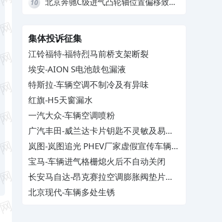
北京奔驰C级进气凸轮轴位置偏移致发
10
动机严重抖动，4S店需自费维修
集体投诉征集
江铃福特-福特烈马前桥支架断裂
埃安-AION S电池鼓包漏液
特斯拉-车辆空调不制冷及有异味
红旗-H5天窗漏水
一汽大众-车辆空调喷粉
广汽丰田-威兰达卡片钥匙不灵敏及易消
磁
岚图-岚图追光 PHEV厂家虚假宣传车辆配
置与功能
宝马-车辆进气格栅熄火后不自动关闭
长安马自达-昂克赛拉空调膨胀阀垫片生
锈
北京现代-车辆多处生锈