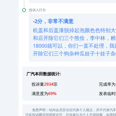
投诉人打分
-2分，非常不满意
机盖和后盖漆脱掉起泡颜色色特别大
和店开除它们三个熊俭，李中林，赖
18000就可以，你们一直不处理，
开除它们三个狗杂种瓜娃子十娃子杂
广汽本田数据统计:
投诉量
2934
宗
完成率为
满意度为
69%
发表临时
免责声明：站内会员言论仅代表个人观点，并不代表汽车投诉
汽车投诉网共同授权许可，任何单位与个人不得转载，如需转