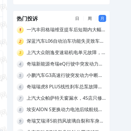
和配件生锈，要求4S换件维修及赔偿
热门投诉
日
周
月
一汽丰田格瑞维亚提车后短期内大幅降
1
价，要求退还差价
深蓝汽车L06自动泊车功能失灵致车辆
2
撞墙，厂家客服推诿拒担责
上汽大众朗逸变速箱机电单元故障，厂
3
家不作为
奇瑞新能源奇瑞eQ行驶中突发动力受
4
限报警和车辆无法正常快充，厂家推脱
小鹏汽车G3高速行驶突发动力中断，
5
拒绝三电质保
存在严重安全隐患
奇瑞瑞虎8 PLUS线性刹车总泵故障，
6
4S店需自费更换
上汽大众帕萨特天窗漏水，4S店只修
7
车不赔偿
埃安AION S更换动力电池后续航锐
8
减，售后拒不提供维修档案
奇瑞艾瑞泽5前挡风玻璃自裂和车身多
9
处返锈，4S店需自费维修