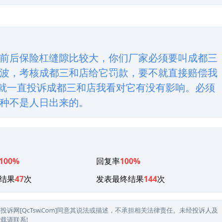
前后保险杠缝隙比较大，你们厂家必须要叫成都三
波，考核成都三和店给它罚款，要不就直接赔偿我
我就一直投诉成都三和店我看对它有没有影响。必须
种不是人日出来的。
100%
回复率
100%
结果
47
次
发表最终结果
144
次
网[QcTsw.Com]同意其说法或描述，不承担相关法律责任。未经投诉人及
载请联系!