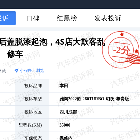
投诉
口碑
红黑榜
发表投诉
后盖脱漆起泡，4S店大欺客乱
-2分
修车
收藏
小程序上浏览
投诉品牌
本田
投诉车型
雅阁
2022款 260TURBO 幻夜·尊贵版
投诉地区
四川
成都
里程数(KM)
35000
车保状态
保修内