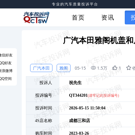
专业的汽车质量投诉平台
首页
资讯
广汽本田雅阁机盖和
微信好友
QQ好友
广汽本田
雅阁
05-15
1.5万
1
新浪微博
QQ空间
投诉人
祝
先生
投诉编号
QT344201
(请牢记此投诉编号)
投诉时间
2026-05-15 11:50:04
4S店名称
成都三和店
购车时间
2023-03-26