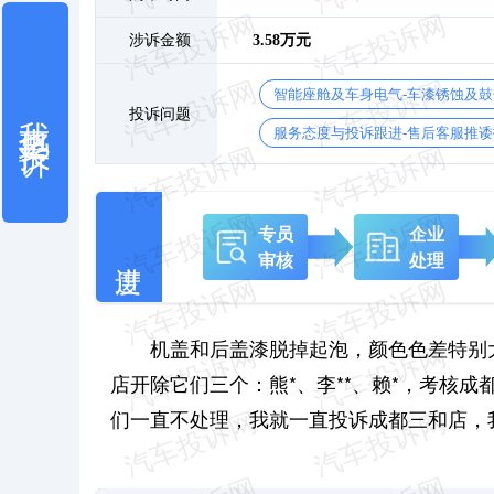
涉诉金额
3.58万元
智能座舱及车身电气-车漆锈蚀及
我也要投诉
投诉问题
服务态度与投诉跟进-售后客服推诿
专员
企业
审核
处理
机盖和后盖漆脱掉起泡，颜色色差特别
店开除它们三个：熊*、李**、赖*，考核成
们一直不处理，我就一直投诉成都三和店