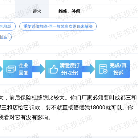
诉求
维修、
补偿
鼓包脱落
重复返修故障-同一故障多次返修未解决
扯皮
企业
满意度打
完成/再
回复
分
(-2分)
投诉
大，前后保险杠缝隙比较大。你们厂家必须要叫成都三和
都三和店给它罚款，要不就直接赔偿我18000就可以。你
，我看对它有没有影响。