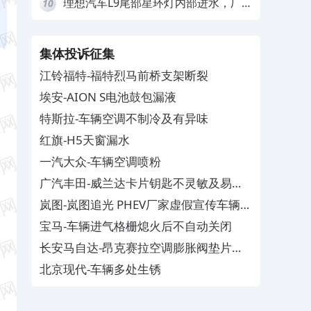
理想汽车L9尾部星环灯内部进水，厂
10
家拒绝赔付
集体投诉征集
江铃福特-福特烈马前桥支架断裂
埃安-AION S电池鼓包漏液
特斯拉-车辆空调不制冷及有异味
红旗-H5天窗漏水
一汽大众-车辆空调喷粉
广汽丰田-威兰达卡片钥匙不灵敏及易消
磁
岚图-岚图追光 PHEV厂家虚假宣传车辆配
置与功能
宝马-车辆进气格栅熄火后不自动关闭
长安马自达-昂克赛拉空调膨胀阀垫片生
锈
北京现代-车辆多处生锈