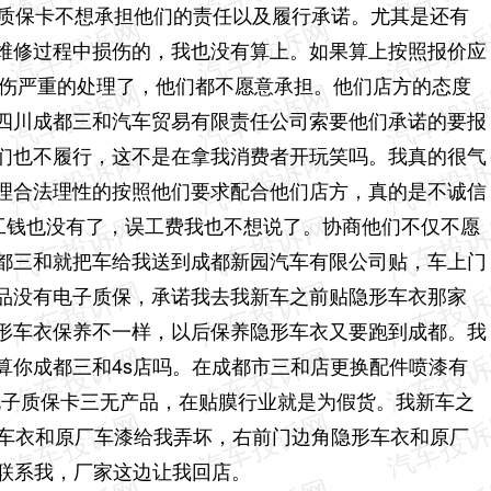
子质保卡不想承担他们的责任以及履行承诺。尤其是还有
维修过程中损伤的，我也没有算上。如果算上按照报价应
损伤严重的处理了，他们都不愿意承担。他们店方的态度
四川成都三和汽车贸易有限责任公司索要他们承诺的要报
们也不履行，这不是在拿我消费者开玩笑吗。我真的很气
理合法理性的按照他们要求配合他们店方，真的是不诚信
天工钱也没有了，误工费我也不想说了。协商他们不仅不愿
都三和就把车给我送到成都新园汽车有限公司贴，车上门
品没有电子质保，承诺我去我新车之前贴隐形车衣那家
形车衣保养不一样，以后保养隐形车衣又要跑到成都。我
算你成都三和4s店吗。在成都市三和店更换配件喷漆有
电子质保卡三无产品，在贴膜行业就是为假货。我新车之
形车衣和原厂车漆给我弄坏，右前门边角隐形车衣和原厂
有联系我，厂家这边让我回店。