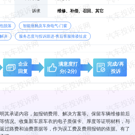
诉求
维修、
补偿、
召回、
其它
鼓包脱落
智能座舱及车身电气-门窗
解决
服务态度与投诉跟进-售后客服推诿扯皮
企业
满意度打
完成/再
回复
分
(-2分)
投诉
明其承诺内容，如报销费用、解决方案等。保留车辆维修前后
等情况。收集新车原车衣的电子质保卡、厚度等证明材料，与
返过路费和油费票据等，作为误工费及费用报销的依据。有了