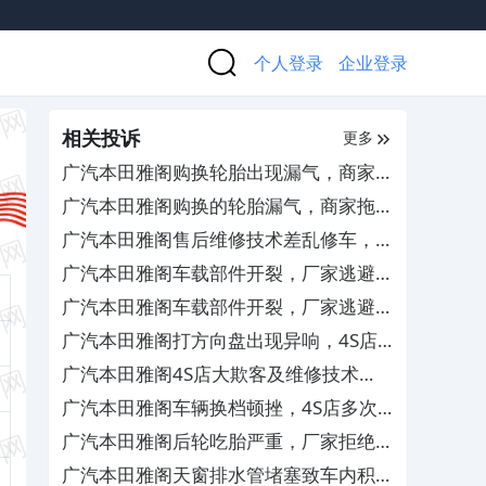
个人登录
企业登录
相关投诉
更多
广汽本田雅阁购换轮胎出现漏气，商家推
诿检测责任且拒绝退换货
广汽本田雅阁购换的轮胎漏气，商家拖延
检测拒担责
广汽本田雅阁售后维修技术差乱修车，厂
家需严惩处罚相关人员
广汽本田雅阁车载部件开裂，厂家逃避责
任拒绝保修
广汽本田雅阁车载部件开裂，厂家逃避责
任拒绝保修
广汽本田雅阁打方向盘出现异响，4S店
屡次维修未彻底解决
广汽本田雅阁4S店大欺客及维修技术
差，要求修复车辆并赔偿损失
广汽本田雅阁车辆换档顿挫，4S店多次
维修未解决
广汽本田雅阁后轮吃胎严重，厂家拒绝索
赔更换
广汽本田雅阁天窗排水管堵塞致车内积水