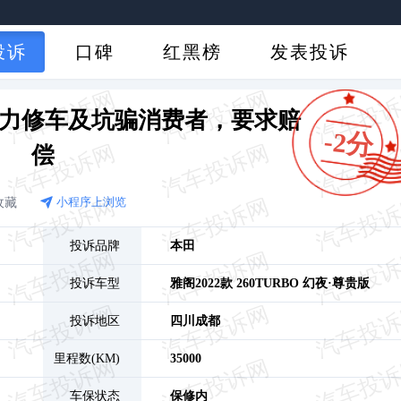
投诉
口碑
红黑榜
发表投诉
暴力修车及坑骗消费者，要求赔
-2分
偿
收藏
小程序上浏览
投诉品牌
本田
投诉车型
雅阁
2022款 260TURBO 幻夜·尊贵版
投诉地区
四川
成都
里程数(KM)
35000
车保状态
保修内