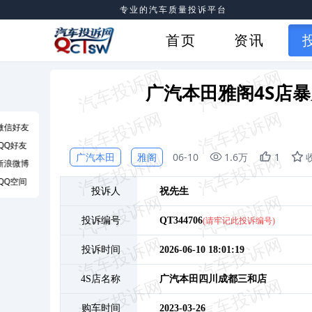
专业的汽车质量投诉平台
首页
资讯
广汽本田雅阁4S店
微信好友
QQ好友
广汽本田
雅阁
06-10
1.6万
1
新浪微博
QQ空间
投诉人
祝
先生
投诉编号
QT344706
(请牢记此投诉编号)
投诉时间
2026-06-10 18:01:19
4S店名称
广汽本田四川成都三和店
购车时间
2023-03-26