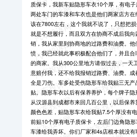
质保卡，我新车贴隐形车衣10个厚，有电
两处车门的车漆和车衣也是他们两家店方在
该在7800左右，这个我就不说了，只想把
就是不想履行，而且双方在协商不成后我向
销，我从家里到协商地的过路费和油费。他
愤，我已经就此事积极配合他们了，并且合
的商家。我从300公里地方请假过去，一
意赔付我，还不给我报销过路费、油费。成
全是刀伤。车多处受伤隐形车给我贴三无产
贴。隐形车衣以后有保养养护，每个牌子隐
从汉源县到成都市来回几百公里，以后保养
颜色色差，贴隐形车衣给我贴7.5个厚没有
前贴10个厚有电子质保卡，左后门边角隐
车漆给我弄坏。你们厂家和4s店根本就没