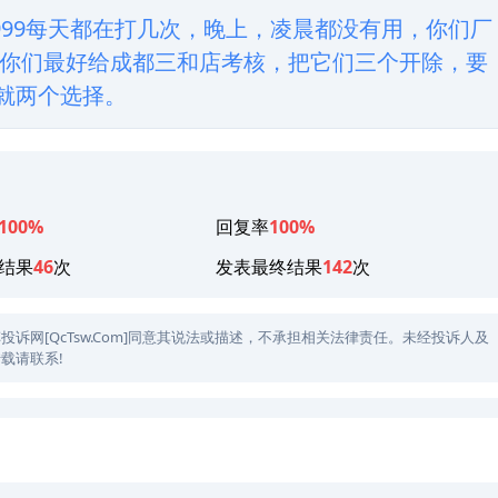
830-8999每天都在打几次，晚上，凌晨都没有用，你们厂
你们最好给成都三和店考核，把它们三个开除，要
，就两个选择。
100%
回复率
100%
结果
46
次
发表最终结果
142
次
网[QcTsw.Com]同意其说法或描述，不承担相关法律责任。未经投诉人及
载请联系!