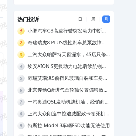
和配件生锈，要求4S换件维修及赔偿
热门投诉
日
周
月
小鹏汽车G3高速行驶突发动力中断，
1
存在严重安全隐患
奇瑞瑞虎8 PLUS线性刹车总泵故障，
2
4S店需自费更换
上汽大众帕萨特天窗漏水，4S店只修
3
车不赔偿
埃安AION S更换动力电池后续航锐
4
减，售后拒不提供维修档案
奇瑞艾瑞泽5前挡风玻璃自裂和车身多
5
处返锈，4S店需自费维修
北京奔驰C级进气凸轮轴位置偏移致发
6
动机严重抖动，4S店需自费维修
一汽奥迪Q5L发动机烧机油，经销商推
7
诿不予解决
上汽大众朗逸中控遭减配致卡顿死机，
8
要求换869主机
特斯拉-Model 3车辆FSD功能无法使用
9