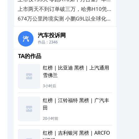
线
上市两天不到订单破三万，哈弗H10凭综
合产品力收获认可
674万公里跨境实测 小鹏G9L以全球化标
准打磨旗舰实力
汽车投诉网
汽
作品：2346
TA的作品
红榜 | 比亚迪 黑榜 | 上汽通用
雪佛兰
3小时后
红榜 | 江铃福特 黑榜 | 广汽丰
田
20小时前
红榜 | 吉利银河 黑榜 | ARCFO