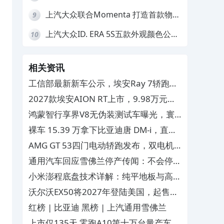
智能化转型再提速
上汽大众联合Momenta 打造首款物理
9
AI量产车ID.ERA 9X
上汽大众ID. ERA 5S五款外观颜色公
10
布，第三季度开售
相关资讯
工信部最新新车公示，埃安Ray 7轿跑车
型信息正式曝光
2027款埃安AION RT上市，9.98万元
起，CLTC续航710km
鸿蒙智行享界V8无伪装测试车曝光，寰
宇红车色配大饼轮毂
裸车 15.39 万拿下比亚迪唐 DM‑i，直降
2.59 万，合资 SUV 没必要再看
AMG GT 53四门电动轿跑发布，双电机
400kW续航809km
通用汽车回应雪佛兰停产传闻：不会停
产，继续在中国生产并拓展海外市场
小米澎程底盘技术详解：纯平地板与高速
爆胎稳定控制
沃尔沃EX50将2027年登陆美国，起售价
约5万美元
红榜 | 比亚迪 黑榜 | 上汽通用雪佛兰
上市仅135天 零跑A10第十万台量产车下