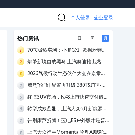
个人登录
企业登录
热门资讯
日
周
月
70℃极热实测：小鹏GX用数据粉碎参
1
数焦虑
燃擎新境自成黑马 上汽奥迪推出燃油
2
车型限时三重礼遇
2026气候行动生态伙伴大会在京举
3
行，上汽大众ID. ERA 9X荣膺“低碳领
威然“价”到 配置再升级 380TSI车型限
4
跑者”
时一口价19.99万元起
红海SUV市场，NX8上市快速交付破
5
万，凭什么突围？
转型成效凸显，上汽大众6月新能源销
6
量环比大涨23.2%
告别露营折腾！蓝电E5户外版才是普
7
通人的户外神车
上汽大众携手Momenta 物理AI赋能
8