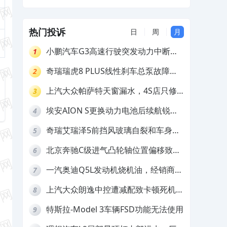
热门投诉
日
周
月
小鹏汽车G3高速行驶突发动力中断，
1
存在严重安全隐患
奇瑞瑞虎8 PLUS线性刹车总泵故障，
2
4S店需自费更换
上汽大众帕萨特天窗漏水，4S店只修
3
车不赔偿
埃安AION S更换动力电池后续航锐
4
减，售后拒不提供维修档案
奇瑞艾瑞泽5前挡风玻璃自裂和车身多
5
处返锈，4S店需自费维修
北京奔驰C级进气凸轮轴位置偏移致发
6
动机严重抖动，4S店需自费维修
一汽奥迪Q5L发动机烧机油，经销商推
7
诿不予解决
上汽大众朗逸中控遭减配致卡顿死机，
8
要求换869主机
特斯拉-Model 3车辆FSD功能无法使用
9