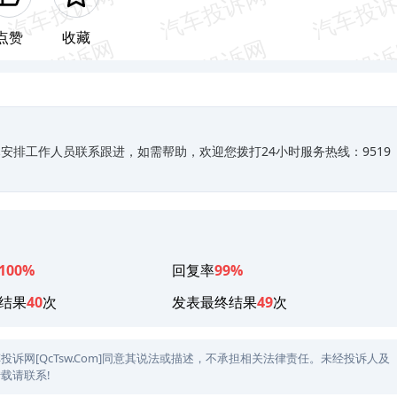
点赞
收藏
排工作人员联系跟进，如需帮助，欢迎您拨打24小时服务热线：9519
100%
回复率
99%
结果
40
次
发表最终结果
49
次
网[QcTsw.Com]同意其说法或描述，不承担相关法律责任。未经投诉人及
载请联系!