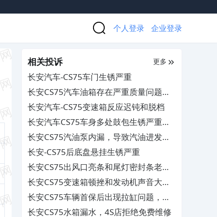
个人登录
企业登录
相关投诉
更多
长安汽车-CS75车门生锈严重
长安CS75汽车油箱存在严重质量问题，
厂商态度消极至今未解决
长安汽车-CS75变速箱反应迟钝和脱档
长安汽车CS75车身多处鼓包生锈严重，
厂家未给解决
长安CS75汽油泵内漏，导致汽油进发动
机
长安-CS75后底盘悬挂生锈严重
长安CS75出风口亮条和尾灯密封条老化
掉渣及车门生锈，厂家需自费处理
长安CS75变速箱顿挫和发动机声音大及
仪表台异响，要求厂家给予解决
长安CS75车辆首保后出现拉缸问题，要
求4S店解决
长安CS75水箱漏水，4S店拒绝免费维修