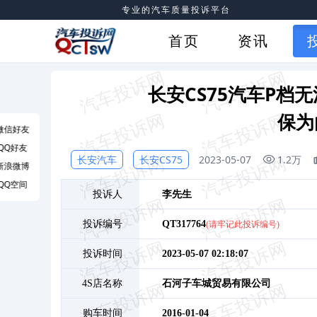
专业的汽车质量投诉平台
首页
资讯
长安CS75汽车P档
保为
微信好友
QQ好友
长安汽车
长安CS75
2023-05-07
1.2万
新浪微博
QQ空间
投诉人
李
先生
投诉编号
QT317764
(请牢记此投诉编号)
投诉时间
2023-05-07 02:18:07
4S店名称
石河子车城贸易有限公司
购车时间
2016-01-04