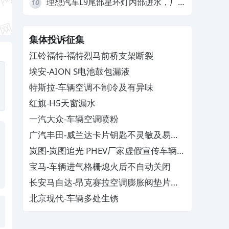
理想汽车L9尾部星环灯内部进水，厂
10
家拒绝赔付
集体投诉征集
江铃福特-福特烈马前桥支架断裂
埃安-AION S电池鼓包漏液
特斯拉-车辆空调不制冷及有异味
红旗-H5天窗漏水
一汽大众-车辆空调喷粉
广汽丰田-威兰达卡片钥匙不灵敏及易消
磁
岚图-岚图追光 PHEV厂家虚假宣传车辆配
置与功能
宝马-车辆进气格栅熄火后不自动关闭
长安马自达-昂克赛拉空调膨胀阀垫片生
锈
北京现代-车辆多处生锈