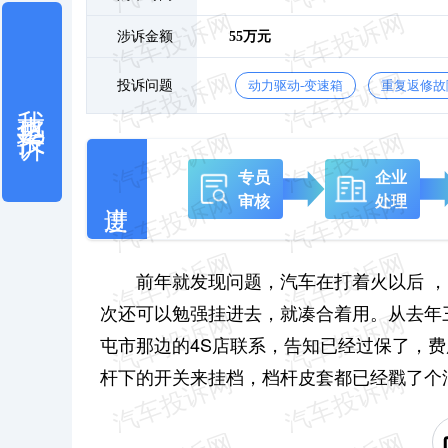
涉诉金额
55万元
投诉问题
动力驱动-变速箱
重复返修故
我也要投诉
专员
企业
审核
处理
前年就发现问题，汽车在打着火以后 
次还可以勉强挂进去，就凑合着用。从去年
屯市那边的4S店联系，告知已经过保了，
杆下的开关来挂档，档杆皮套都已经戳了个