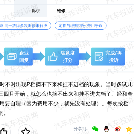
诉求
维修
障-同一故障多次返修未解决
定损与理赔纠纷-费用争议
企业
满意度
完成/再
回复
打分
投诉
，时不时出现P档摘不下来和挂不进档的现象。当时多试几
三四月开始，就怎么也摘不出来和挂不进去档了。经和奎
费用要自理（因为费用不少，就先没有处理）。每次按档
洞。
分享到: