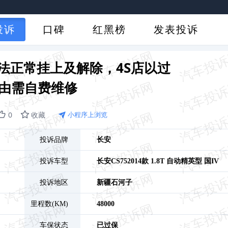
投诉
口碑
红黑榜
发表投诉
无法正常挂上及解除，4S店以过
由需自费维修
0
收藏
小程序上浏览
投诉品牌
长安
投诉车型
长安CS75
2014款 1.8T 自动精英型 国IV
投诉地区
新疆
石河子
里程数(KM)
48000
车保状态
已过保