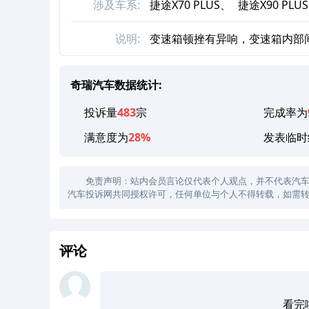
涉及车系:
捷途X70 PLUS、
捷途X90 PLU
说明:
变速箱顿挫有异响，变速箱内部
奇瑞汽车数据统计:
投诉量
483
宗
完成率为
满意度为
28%
发表临时
免责声明：站内会员言论仅代表个人观点，并不代表汽车投诉
汽车投诉网共同授权许可，任何单位与个人不得转载，如需转
评论
看完