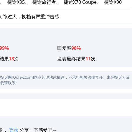
S、
捷途X95、
捷途旅行者、
捷途X70 Coupe、
捷途X90
间隙过大，换档有严重冲击感
99%
回复率
98%
结果
18
次
发表最终结果
11
次
网[QcTsw.Com]同意其说法或描述，不承担相关法律责任。未经投诉人及
载请联系!
啦，
登录
分享一下感受吧～