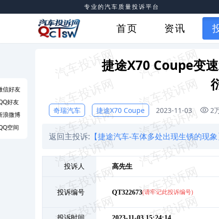
专业的汽车质量投诉平台
首页
资讯
捷途X70 Coup
微信好友
QQ好友
奇瑞汽车
捷途X70 Coupe
2023-11-03
2
新浪微博
QQ空间
返回主投诉:
【捷途汽车-车体多处出现生锈的现象
投诉人
高
先生
投诉编号
QT322673
(请牢记此投诉编号)
投诉时间
2023-11-03 15:24:14