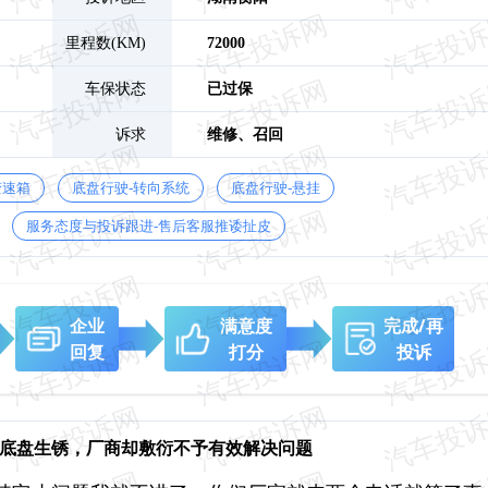
里程数(KM)
72000
车保状态
已过保
诉求
维修、
召回
变速箱
底盘行驶-转向系统
底盘行驶-悬挂
服务态度与投诉跟进-售后客服推诿扯皮
企业
满意度
完成/再
回复
打分
投诉
挫和底盘生锈，厂商却敷衍不予有效解决问题