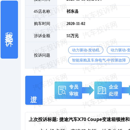
4S店名称
祁东县
购车时间
2020-11-02
我也要投诉
涉诉金额
55万元
动力驱动-发动机
动力驱动-
投诉问题
智能座舱及车身电气-中控屏故障
专员
企业
审核
处理
上次投诉标题:
捷途汽车X70 Coupe变速箱顿