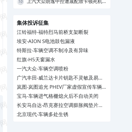
上汽大众朗逸中控遭减配致卡顿死机，
10
要求换869主机
集体投诉征集
江铃福特-福特烈马前桥支架断裂
埃安-AION S电池鼓包漏液
特斯拉-车辆空调不制冷及有异味
红旗-H5天窗漏水
一汽大众-车辆空调喷粉
广汽丰田-威兰达卡片钥匙不灵敏及易消
磁
岚图-岚图追光 PHEV厂家虚假宣传车辆配
置与功能
宝马-车辆进气格栅熄火后不自动关闭
长安马自达-昂克赛拉空调膨胀阀垫片生
锈
北京现代-车辆多处生锈