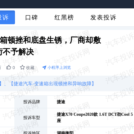
投诉
口碑
红黑榜
发表投诉
e变速箱顿挫和底盘生锈，厂商却敷
衍不予解决
万
0
收藏
小程序上浏览
】、
【捷途汽车-变速箱出现顿挫和异响故障】
投诉品牌
捷途
捷途X70 Coupe
2020款 1.6T DCT劲Cool 5
投诉车型
座
投诉地区
湖南
衡阳