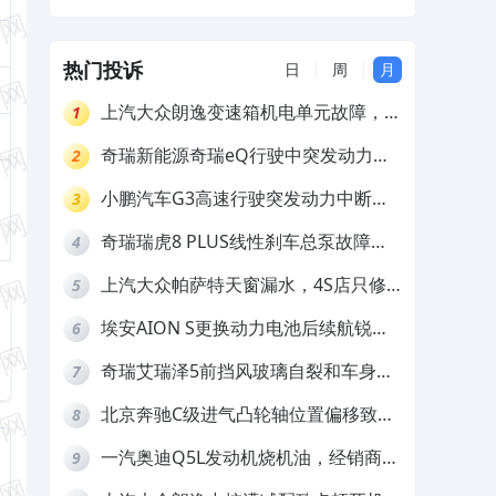
联系解决
热门投诉
日
周
月
上汽大众朗逸变速箱机电单元故障，厂
1
家不作为
奇瑞新能源奇瑞eQ行驶中突发动力受
2
限报警和车辆无法正常快充，厂家推脱
小鹏汽车G3高速行驶突发动力中断，
3
拒绝三电质保
存在严重安全隐患
奇瑞瑞虎8 PLUS线性刹车总泵故障，
4
4S店需自费更换
上汽大众帕萨特天窗漏水，4S店只修
5
车不赔偿
埃安AION S更换动力电池后续航锐
6
减，售后拒不提供维修档案
奇瑞艾瑞泽5前挡风玻璃自裂和车身多
7
处返锈，4S店需自费维修
北京奔驰C级进气凸轮轴位置偏移致发
8
动机严重抖动，4S店需自费维修
一汽奥迪Q5L发动机烧机油，经销商推
9
诿不予解决