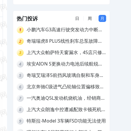
导签租赁合同，其拒绝协商解决
热门投诉
日
周
月
小鹏汽车G3高速行驶突发动力中断，
1
存在严重安全隐患
奇瑞瑞虎8 PLUS线性刹车总泵故障，
2
4S店需自费更换
上汽大众帕萨特天窗漏水，4S店只修
3
车不赔偿
埃安AION S更换动力电池后续航锐
4
减，售后拒不提供维修档案
奇瑞艾瑞泽5前挡风玻璃自裂和车身多
5
处返锈，4S店需自费维修
北京奔驰C级进气凸轮轴位置偏移致发
6
动机严重抖动，4S店需自费维修
一汽奥迪Q5L发动机烧机油，经销商推
7
诿不予解决
上汽大众朗逸中控遭减配致卡顿死机，
8
要求换869主机
特斯拉-Model 3车辆FSD功能无法使用
9