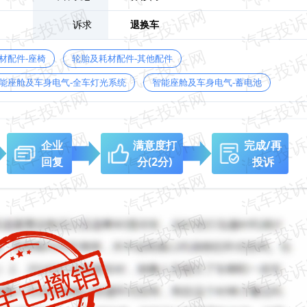
诉求
退换车
材配件-座椅
轮胎及耗材配件-其他配件
能座舱及车身电气-全车灯光系统
智能座舱及车身电气-蓄电池
企业
满意度打
完成/再
回复
分
(2分)
投诉