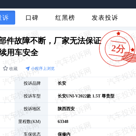
投诉
口碑
红黑榜
发表投诉
后多部件故障不断，厂家无法保证
2分
续用车安全
收藏
小程序上浏览
投诉品牌
长安
投诉车型
长安UNI-V
2022款 1.5T 尊贵型
投诉地区
陕西
西安
里程数(KM)
63348
车保状态
保修内