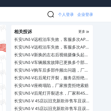
个人登录
企业登录
相关投诉
更多
长安UNI-V远程泊车失效，客服多次APP
更新仍未修复
长安UNI-V远程泊车失效，客服多次APP
更新仍未修复
长安UNI-V新换的左右后视镜摄像头起
雾，影响行车安全
长安UNI-V车辆频发故障已更换多个部
件，要求厂家作出补偿
长安UNI-V购车后多部件频出问题，厂家
无法保证用车安全
长安UNI-V右后尾灯开裂，服务店拒绝三
包维修
长安UNI-V座椅塌陷，厂家推责拒绝索赔
长安UNI-V后尾灯开裂进水，厂家和4S店
不予更换维修
长安UNI-V 4S店以旧充新欺诈售车且误
导签租赁合同，其拒绝协商解决
长安UNI-V 4S店以旧充新欺诈售车且误