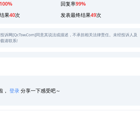
100%
回复率
99%
结果
40
次
发表最终结果
49
次
网[QcTsw.Com]同意其说法或描述，不承担相关法律责任。未经投诉人及
载请联系!
啦，
登录
分享一下感受吧～