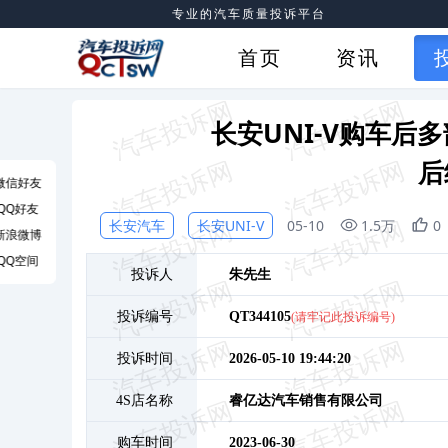
专业的汽车质量投诉平台
首页
资讯
长安UNI-V购车
后
微信好友
QQ好友
长安汽车
长安UNI-V
05-10
1.5万
0
新浪微博
QQ空间
投诉人
朱
先生
投诉编号
QT344105
(请牢记此投诉编号)
投诉时间
2026-05-10 19:44:20
4S店名称
睿亿达汽车销售有限公司
购车时间
2023-06-30