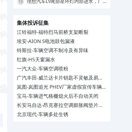
理想汽车L9尾部星环灯内部进水，厂
10
家拒绝赔付
集体投诉征集
江铃福特-福特烈马前桥支架断裂
埃安-AION S电池鼓包漏液
特斯拉-车辆空调不制冷及有异味
红旗-H5天窗漏水
一汽大众-车辆空调喷粉
广汽丰田-威兰达卡片钥匙不灵敏及易消
磁
岚图-岚图追光 PHEV厂家虚假宣传车辆配
置与功能
宝马-车辆进气格栅熄火后不自动关闭
长安马自达-昂克赛拉空调膨胀阀垫片生
锈
北京现代-车辆多处生锈