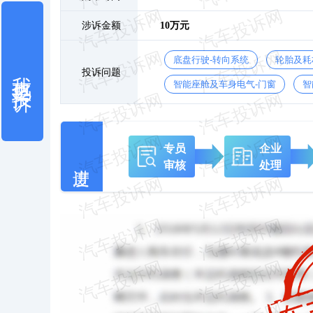
涉诉金额
10万元
底盘行驶-转向系统
轮胎及耗
我也要投诉
投诉问题
智能座舱及车身电气-门窗
智
专员
企业
审核
处理