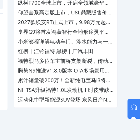
11.59万元起
纵横F700全球上市，开启全领域豪华越
野皮卡新时代
仰望全系高定版上市，U8L鼎藏版售价
145.8万元
2027款埃安RT正式上市，9.98万元起，
搭载全球首款量产非晶电驱
享界G9将首发鸿蒙智行全地形途灵平
台，底盘能力超乎想象
小米澎程详解电动车门、涉水能力与一体
式热成型门环
红榜 | 江铃福特 黑榜 | 广汽丰田
福特烈马多位车主前桥支架断裂，传动轴
半路脱落险些失控
腾势N9推送V1.8.0版本 OTA多场景用车
体验获得优化
累计销量破200万！全新纯电宝马i3将亮
相成都车展
NHTSA升级福特1.0L发动机正时皮带缺
陷调查
运动化中型新能源SUV登场 东风日产NX7
外观官图正式释放
意见反馈