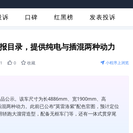
投诉
口碑
红黑榜
发表投诉
申报目录，提供纯电与插混两种动力
21
0
收藏
小程序上浏览
产品公示。该车尺寸为长4886mm、宽1900mm、高
纯电和插混两种动力。此前已公布“莫雷洛紫”配色官图，预计定位
，采用轿跑大溜背造型，配备无框车门等，还有一体式贯穿尾