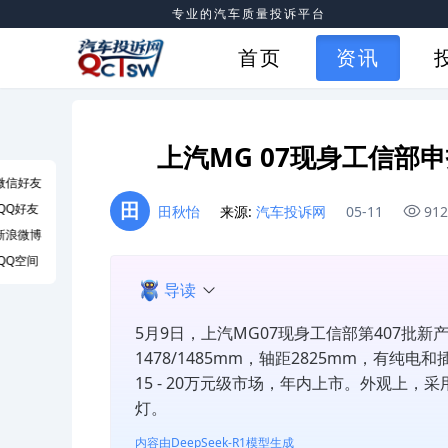
专业的汽车质量投诉平台
首页
资讯
上汽MG 07现身工信部
微信好友
田
QQ好友
田秋怡
来源:
汽车投诉网
05-11
91
新浪微博
QQ空间
导读
5月9日，上汽MG07现身工信部第407批新
1478/1485mm，轴距2825mm，有
15 - 20万元级市场，年内上市。外观上
灯。
内容由DeepSeek-R1模型生成