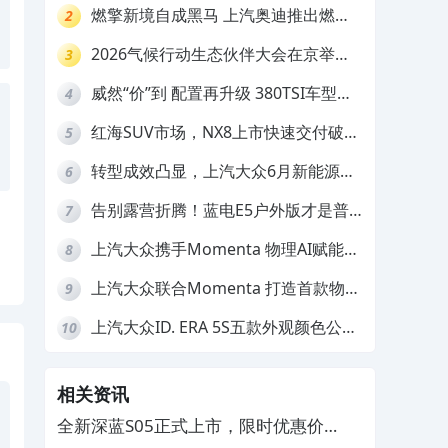
数焦虑
燃擎新境自成黑马 上汽奥迪推出燃油
2
车型限时三重礼遇
2026气候行动生态伙伴大会在京举
3
行，上汽大众ID. ERA 9X荣膺“低碳领
威然“价”到 配置再升级 380TSI车型限
4
跑者”
时一口价19.99万元起
红海SUV市场，NX8上市快速交付破
5
万，凭什么突围？
转型成效凸显，上汽大众6月新能源销
6
量环比大涨23.2%
告别露营折腾！蓝电E5户外版才是普
7
通人的户外神车
上汽大众携手Momenta 物理AI赋能
8
智能化转型再提速
上汽大众联合Momenta 打造首款物理
9
AI量产车ID.ERA 9X
上汽大众ID. ERA 5S五款外观颜色公
10
布，第三季度开售
相关资讯
全新深蓝S05正式上市，限时优惠价