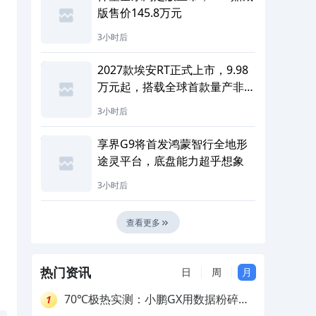
版售价145.8万元
3小时后
2027款埃安RT正式上市，9.98
万元起，搭载全球首款量产非晶
电驱
3小时后
享界G9将首发鸿蒙智行全地形
途灵平台，底盘能力超乎想象
3小时后
查看更多
热门资讯
日
周
月
70℃极热实测：小鹏GX用数据粉碎参
1