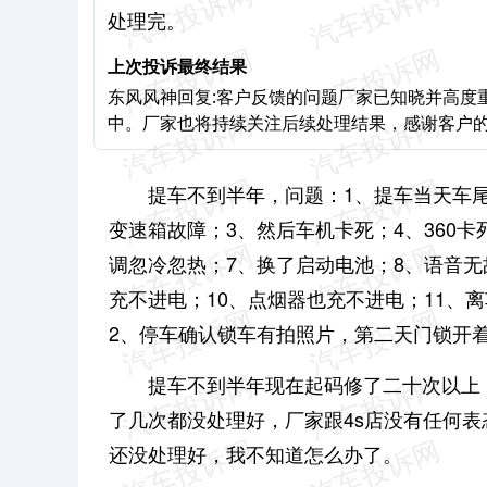
处理完。
上次投诉最终结果
东风风神回复:客户反馈的问题厂家已知晓并高度
中。厂家也将持续关注后续处理结果，感谢客户的支持
提车不到半年，问题：1、提车当天车
变速箱故障；3、然后车机卡死；4、360
调忽冷忽热；7、换了启动电池；8、语音
充不进电；10、点烟器也充不进电；11、
2、停车确认锁车有拍照片，第二天门锁开着
提车不到半年现在起码修了二十次以上
了几次都没处理好，厂家跟4s店没有任何
还没处理好，我不知道怎么办了。