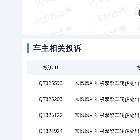
车主相关投诉
投诉ID
QT325593
东风风神皓极双擎车辆多处出
QT325203
东风风神皓极双擎车辆多处出
QT325122
东风风神皓极双擎车辆多处出
QT324924
东风风神皓极双擎车辆多处出