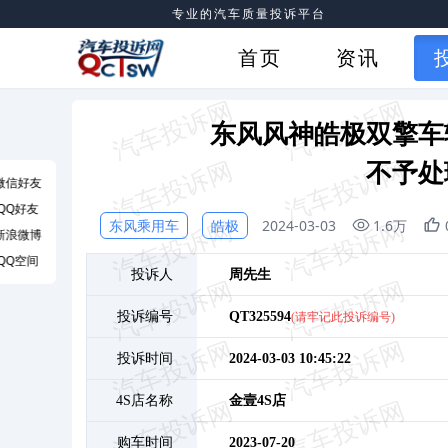
专业的汽车质量投诉平台
首页
资讯
东风风神皓极双擎车
不予处
微信好友
QQ好友
东风乘用车
皓极
2024-03-03
1.6万
新浪微博
QQ空间
投诉人
周
先生
投诉编号
QT325594
(请牢记此投诉编号)
投诉时间
2024-03-03 10:45:22
4S店名称
金壹4S店
购车时间
2023-07-20