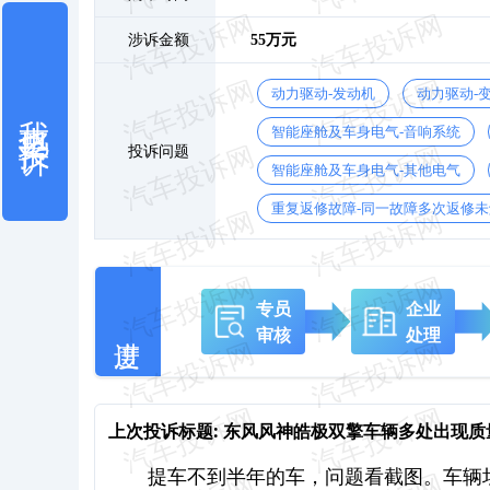
涉诉金额
55万元
动力驱动-发动机
动力驱动-
我也要投诉
智能座舱及车身电气-音响系统
投诉问题
智能座舱及车身电气-其他电气
重复返修故障-同一故障多次返修未
专员
企业
审核
处理
上次投诉标题:
东风风神皓极双擎车辆多处出现质
提车不到半年的车，问题看截图。车辆