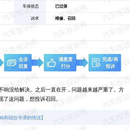
车保状态
已过保
诉求
维修、
召回
企业
满意度
完成/再
回复
打分
投诉
时不响没给解决。之后一直在开，问题越来越严重了。方
现了这问题，想投诉召回。
异响和回位卡滞的情况】