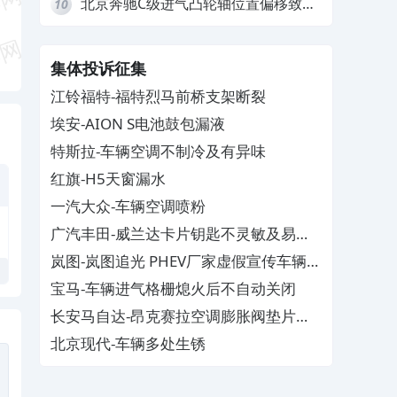
北京奔驰C级进气凸轮轴位置偏移致发
10
动机严重抖动，4S店需自费维修
集体投诉征集
江铃福特-福特烈马前桥支架断裂
埃安-AION S电池鼓包漏液
特斯拉-车辆空调不制冷及有异味
红旗-H5天窗漏水
一汽大众-车辆空调喷粉
广汽丰田-威兰达卡片钥匙不灵敏及易消
磁
岚图-岚图追光 PHEV厂家虚假宣传车辆配
置与功能
宝马-车辆进气格栅熄火后不自动关闭
长安马自达-昂克赛拉空调膨胀阀垫片生
锈
北京现代-车辆多处生锈