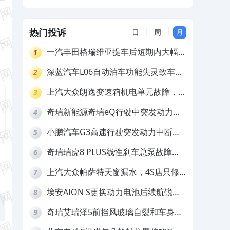
无法启动，厂家不予质保
热门投诉
日
周
月
一汽丰田格瑞维亚提车后短期内大幅降
1
价，要求退还差价
深蓝汽车L06自动泊车功能失灵致车辆
2
撞墙，厂家客服推诿拒担责
上汽大众朗逸变速箱机电单元故障，厂
3
家不作为
奇瑞新能源奇瑞eQ行驶中突发动力受
4
限报警和车辆无法正常快充，厂家推脱
小鹏汽车G3高速行驶突发动力中断，
5
拒绝三电质保
存在严重安全隐患
奇瑞瑞虎8 PLUS线性刹车总泵故障，
6
4S店需自费更换
上汽大众帕萨特天窗漏水，4S店只修
7
车不赔偿
埃安AION S更换动力电池后续航锐
8
减，售后拒不提供维修档案
奇瑞艾瑞泽5前挡风玻璃自裂和车身多
9
处返锈，4S店需自费维修