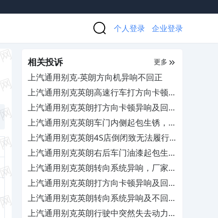
个人登录
企业登录
相关投诉
更多
上汽通用别克-英朗方向机异响不回正
上汽通用别克英朗高速行车打方向卡顿，
4S店需自费维修
上汽通用别克英朗打方向卡顿异响及回位
慢，厂家无人处理
上汽通用别克英朗车门内侧起包生锈，
4S店拒绝保修
上汽通用别克英朗4S店倒闭致无法履行
保养套餐服务，要求退款
上汽通用别克英朗右后车门油漆起包生
锈，经销商需自费维修
上汽通用别克英朗转向系统异响，厂家拖
延逃避需自费维修
上汽通用别克英朗打方向卡顿异响及回位
慢，厂家无人处理
上汽通用别克英朗转向系统异响及不回
位，厂家拒绝免费维修
上汽通用别克英朗行驶中突然失去动力且