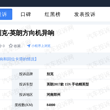
投诉
口碑
红黑榜
发表投诉
克-英朗方向机异响
0
收藏
小程序上浏览
异响和回位卡滞的情况】
投诉品牌
别克
投诉车型
英朗
2017款 15N 手动精英型
投诉地区
河南
郑州
里程数(KM)
84000