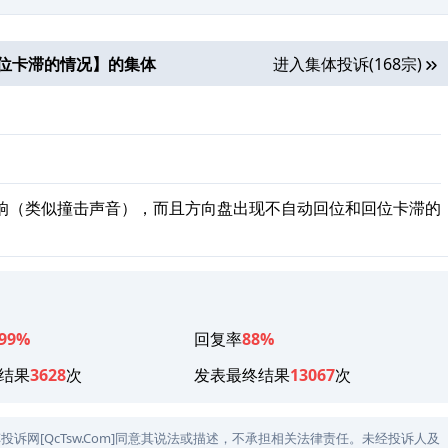
位卡滞的情况
】的集体
进入集体投诉(168宗)
响（类似撞击声音），而且方向盘出现不自动回位和回位卡滞的
99%
回复率
88%
结果
3628
次
发表最终结果
13067
次
网[QcTsw.Com]同意其说法或描述，不承担相关法律责任。未经投诉人及