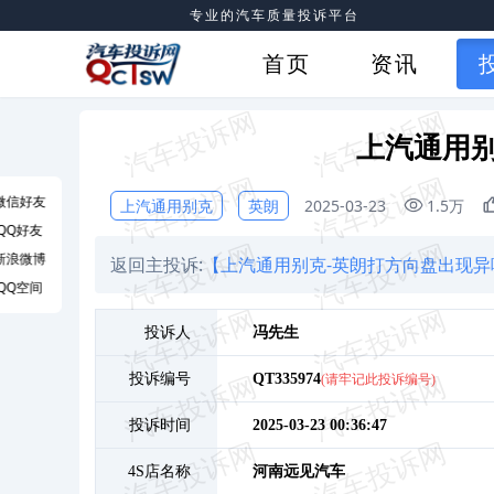
专业的汽车质量投诉平台
首页
资讯
上汽通用别
微信好友
上汽通用别克
英朗
2025-03-23
1.5万
QQ好友
新浪微博
返回主投诉:
【上汽通用别克-英朗打方向盘出现
QQ空间
投诉人
冯
先生
投诉编号
QT335974
(请牢记此投诉编号)
投诉时间
2025-03-23 00:36:47
4S店名称
河南远见汽车