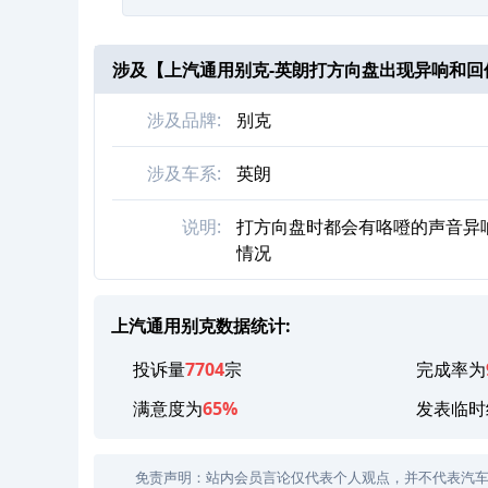
涉及【
上汽通用别克-英朗打方向盘出现异响和回
涉及品牌:
别克
涉及车系:
英朗
说明:
打方向盘时都会有咯噔的声音异
情况
上汽通用别克数据统计:
投诉量
7704
宗
完成率为
满意度为
65%
发表临时
免责声明：站内会员言论仅代表个人观点，并不代表汽车投诉