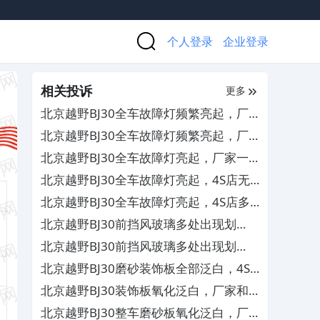
个人登录
企业登录
相关投诉
更多
北京越野BJ30全车故障灯频繁亮起，厂
家一直无人处理
北京越野BJ30全车故障灯频繁亮起，厂
家一直无人处理
北京越野BJ30全车故障灯亮起，厂家一
直无人处理
北京越野BJ30全车故障灯亮起，4S店无
法解决其服务态度恶劣
北京越野BJ30全车故障灯亮起，4S店多
次换件维修无效
北京越野BJ30前挡风玻璃多处出现划
痕，严重影响安全驾驶
北京越野BJ30前挡风玻璃多处出现划
痕，严重影响安全驾驶
北京越野BJ30磨砂装饰板全部泛白，4S
店协商无果且要求签霸王条款
北京越野BJ30装饰板氧化泛白，厂家和
4S店不管不问
北京越野BJ30整车磨砂板氧化泛白，厂