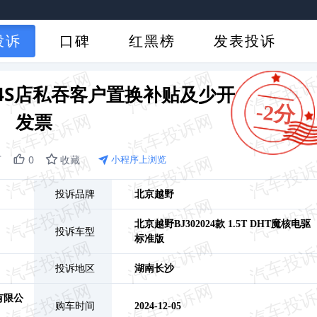
投诉
口碑
红黑榜
发表投诉
混动4S店私吞客户置换补贴及少开
-2分
发票
万
0
收藏
小程序上浏览
投诉品牌
北京越野
北京越野BJ30
2024款 1.5T DHT魔核电驱
投诉车型
标准版
投诉地区
湖南
长沙
有限公
购车时间
2024-12-05