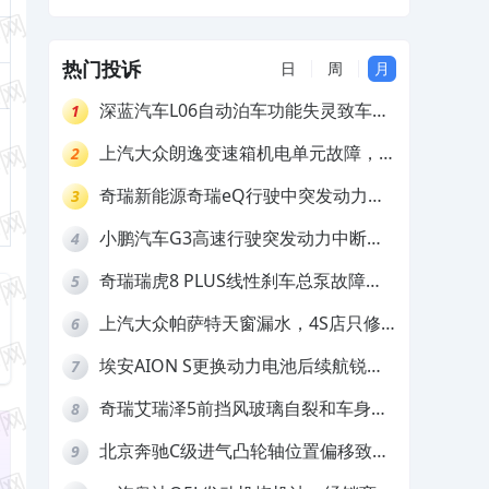
商不给答复处理
热门投诉
日
周
月
深蓝汽车L06自动泊车功能失灵致车辆
1
撞墙，厂家客服推诿拒担责
上汽大众朗逸变速箱机电单元故障，厂
2
家不作为
奇瑞新能源奇瑞eQ行驶中突发动力受
3
限报警和车辆无法正常快充，厂家推脱
小鹏汽车G3高速行驶突发动力中断，
4
拒绝三电质保
存在严重安全隐患
奇瑞瑞虎8 PLUS线性刹车总泵故障，
5
4S店需自费更换
上汽大众帕萨特天窗漏水，4S店只修
6
车不赔偿
埃安AION S更换动力电池后续航锐
7
减，售后拒不提供维修档案
奇瑞艾瑞泽5前挡风玻璃自裂和车身多
8
处返锈，4S店需自费维修
北京奔驰C级进气凸轮轴位置偏移致发
9
动机严重抖动，4S店需自费维修