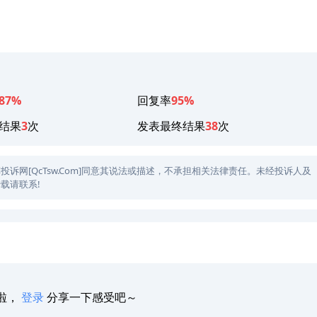
87%
回复率
95%
结果
3
次
发表最终结果
38
次
网[QcTsw.Com]同意其说法或描述，不承担相关法律责任。未经投诉人及
载请联系!
啦，
登录
分享一下感受吧～