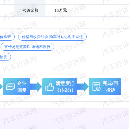
涉诉金额
15万元
保价承诺
价格与收费纠纷-购车补贴迟迟不返还
宣传与配置欺诈-承诺不履行
扯皮
企业
满意度打
完成/再
回复
分
(-2分)
投诉