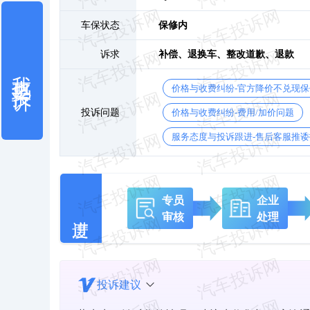
车保状态
保修内
诉求
补偿、
退换车、
整改道歉、
退款
我也要投诉
价格与收费纠纷-官方降价不兑现
投诉问题
价格与收费纠纷-费用/加价问题
服务态度与投诉跟进-售后客服推诿
专员
企业
审核
处理
投诉建议