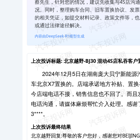
蔡先生，针对您的情况，建议先收集与4S店沟
况。同时，整理购车合同、旧车置换协议、发票
的相关凭证，如提交材料记录、政策文件等，也
或通过法律途径解决。
内容由DeepSeek-R1模型生成
上次投诉标题:
北京越野-BJ30 混动4S店私吞
2024年12月5日在湖南庞大贝宁新能
车北京X7置换的。店端承诺地方补贴、置
今店端电话不接，销售信息也不回了。而且
电话沟通，请媒体麻烦帮忙介入处理。感谢
3****。
上次投诉最终结果
北京越野回复:尊敬的客户您好，感谢您对BEIJ