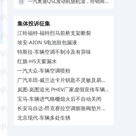
一汽奥迪Q5L发动机烧机油，经销商推
10
诿不予解决
集体投诉征集
江铃福特-福特烈马前桥支架断裂
埃安-AION S电池鼓包漏液
特斯拉-车辆空调不制冷及有异味
红旗-H5天窗漏水
一汽大众-车辆空调喷粉
广汽丰田-威兰达卡片钥匙不灵敏及易消
磁
岚图-岚图追光 PHEV厂家虚假宣传车辆配
置与功能
宝马-车辆进气格栅熄火后不自动关闭
长安马自达-昂克赛拉空调膨胀阀垫片生
锈
北京现代-车辆多处生锈