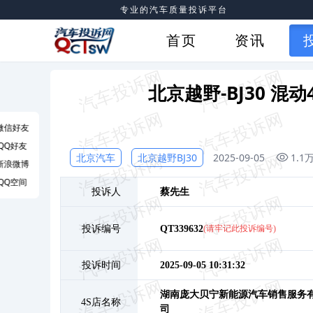
专业的汽车质量投诉平台
首页
资讯
北京越野-BJ30 
微信好友
QQ好友
北京汽车
北京越野BJ30
2025-09-05
1.1
新浪微博
QQ空间
投诉人
蔡
先生
投诉编号
QT339632
(请牢记此投诉编号)
投诉时间
2025-09-05 10:31:32
湖南庞大贝宁新能源汽车销售服务
4S店名称
司