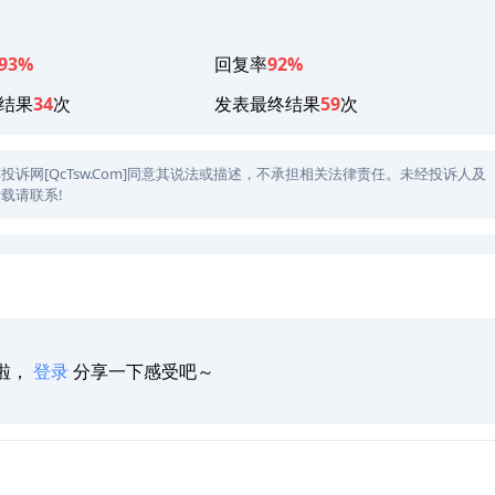
93%
回复率
92%
结果
34
次
发表最终结果
59
次
网[QcTsw.Com]同意其说法或描述，不承担相关法律责任。未经投诉人及
载请联系!
啦，
登录
分享一下感受吧～