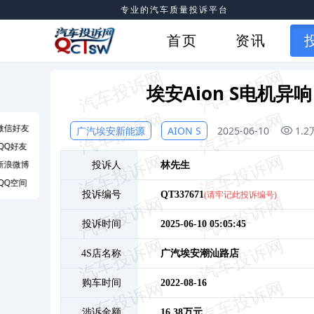
专业的汽车质量投诉平台
首页
资讯
埃安Aion S电机
微信好友
广汽埃安新能源
AION S
2025-06-10
1.2
QQ好友
新浪微博
投诉人
林
先生
QQ空间
投诉编号
QT337671
(请牢记此投诉编号)
投诉时间
2025-06-10 05:05:45
4S店名称
广汽埃安潮汕路店
购车时间
2022-08-16
涉诉金额
16.38万元