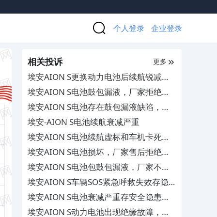
个人登录
企业登录
相关投诉
更多
埃安AION S更换动力电池后续航锐减，
售后拒不提供维修档案
埃安AION S电池鼓包漏液，厂家拒绝保
修
埃安AION S电池存在鼓包漏液缺陷，厂
家不作为
埃安-AION S电池续航衰减严重
埃安AION S电池续航虚标和车机卡死及
后备箱漏水，4S店推脱不解决
埃安AION S电池损坏，厂家售后拒绝保
修
埃安AION S电池包鼓包漏液，厂家不予
保修
埃安AION S车辆SOS紧急呼救失效存隐
患，厂家推诿拒绝免费维修
埃安AION S电池衰减严重存安全隐患，
要求厂家召回换新
埃安AION S动力电池出现绝缘故障，厂