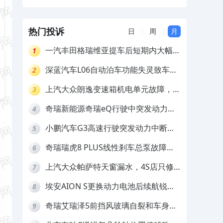
家推诿拒担责
热门投诉
日
周
月
一汽丰田格瑞维亚提车后短期内大幅降
1
价，要求退还差价
深蓝汽车L06自动泊车功能失灵致车辆
2
撞墙，厂家客服推诿拒担责
上汽大众朗逸变速箱机电单元故障，厂
3
家不作为
奇瑞新能源奇瑞eQ行驶中突发动力受
4
限报警和车辆无法正常快充，厂家推脱
小鹏汽车G3高速行驶突发动力中断，
5
拒绝三电质保
存在严重安全隐患
奇瑞瑞虎8 PLUS线性刹车总泵故障，
6
4S店需自费更换
上汽大众帕萨特天窗漏水，4S店只修
7
车不赔偿
埃安AION S更换动力电池后续航锐
8
减，售后拒不提供维修档案
奇瑞艾瑞泽5前挡风玻璃自裂和车身多
9
处返锈，4S店需自费维修