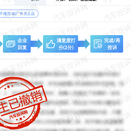
不规范-副厂件当正品
企业
满意度打
完成/再
回复
分
(2分)
投诉