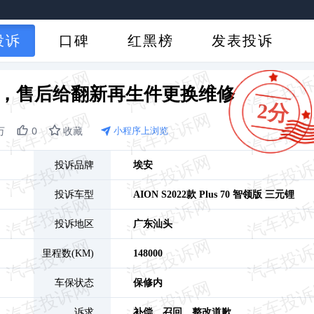
投诉
口碑
红黑榜
发表投诉
异响，售后给翻新再生件更换维修
2分
万
0
收藏
小程序上浏览
投诉品牌
埃安
投诉车型
AION S
2022款 Plus 70 智领版 三元锂
投诉地区
广东
汕头
里程数(KM)
148000
车保状态
保修内
诉求
补偿、
召回、
整改道歉