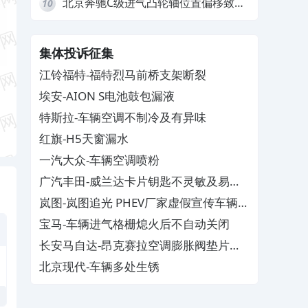
北京奔驰C级进气凸轮轴位置偏移致发
10
动机严重抖动，4S店需自费维修
集体投诉征集
江铃福特-福特烈马前桥支架断裂
埃安-AION S电池鼓包漏液
特斯拉-车辆空调不制冷及有异味
红旗-H5天窗漏水
一汽大众-车辆空调喷粉
广汽丰田-威兰达卡片钥匙不灵敏及易消
磁
岚图-岚图追光 PHEV厂家虚假宣传车辆配
置与功能
宝马-车辆进气格栅熄火后不自动关闭
长安马自达-昂克赛拉空调膨胀阀垫片生
锈
北京现代-车辆多处生锈