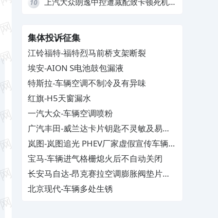
上汽大众朗逸中控遭减配致卡顿死机，
10
要求换869主机
集体投诉征集
江铃福特-福特烈马前桥支架断裂
埃安-AION S电池鼓包漏液
特斯拉-车辆空调不制冷及有异味
红旗-H5天窗漏水
一汽大众-车辆空调喷粉
广汽丰田-威兰达卡片钥匙不灵敏及易消
磁
岚图-岚图追光 PHEV厂家虚假宣传车辆配
置与功能
宝马-车辆进气格栅熄火后不自动关闭
长安马自达-昂克赛拉空调膨胀阀垫片生
锈
北京现代-车辆多处生锈