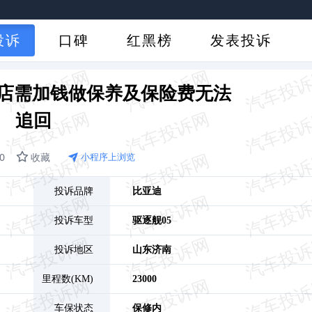
投诉
口碑
红黑榜
发表投诉
4S店需加钱做保养及保险费无法
追回
0
收藏
小程序上浏览
投诉品牌
比亚迪
投诉车型
驱逐舰05
投诉地区
山东
济南
里程数(KM)
23000
车保状态
保修内