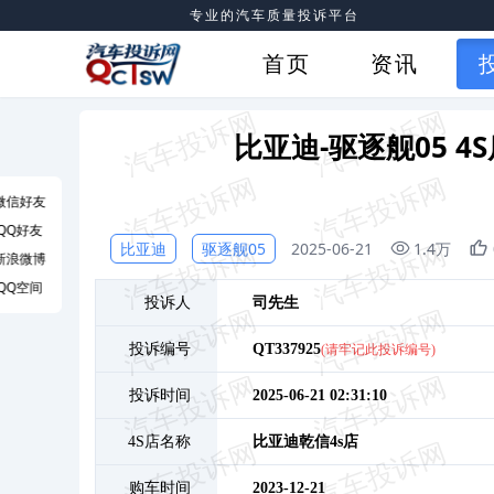
专业的汽车质量投诉平台
首页
资讯
比亚迪-驱逐舰05 
微信好友
QQ好友
比亚迪
驱逐舰05
2025-06-21
1.4万
新浪微博
QQ空间
投诉人
司
先生
投诉编号
QT337925
(请牢记此投诉编号)
投诉时间
2025-06-21 02:31:10
4S店名称
比亚迪乾信4s店
购车时间
2023-12-21