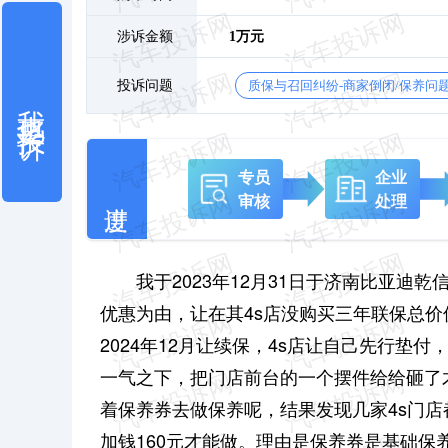
涉诉金额
1万元
投诉问题
质保与召回纠纷-商家倒闭/保养问
我也要投诉
专员
企业
审核
处理
我于2023年12月31日于济南比亚迪
优惠为由，让在其4s店没购买三年联保总价值
2024年12月让续保，4s店让自己先行
一气之下，把门店前台的一个摆件给给砸了才逼
着保养券去做保养呢，结果发现几家4s门
加钱160元才能做。理由是保养券是基础