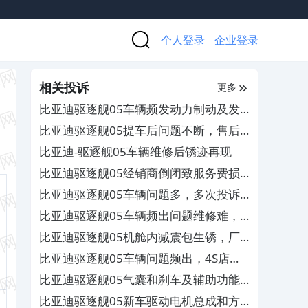
个人登录
企业登录
相关投诉
更多
比亚迪驱逐舰05车辆频发动力制动及发
动机系统故障，4S店无法彻底解决
比亚迪驱逐舰05提车后问题不断，售后
敷衍维修
比亚迪-驱逐舰05车辆维修后锈迹再现
比亚迪驱逐舰05经销商倒闭致服务费损
失，损害消费者合法权益
比亚迪驱逐舰05车辆问题多，多次投诉
厂家无果
比亚迪驱逐舰05车辆频出问题维修难，
售后无视投诉不解决
比亚迪驱逐舰05机舱内减震包生锈，厂
家不给解决方案
比亚迪驱逐舰05车辆问题频出，4S店拖
延无处理方案
比亚迪驱逐舰05气囊和刹车及辅助功能
故障，要求厂家进行维修
比亚迪驱逐舰05新车驱动电机总成和方