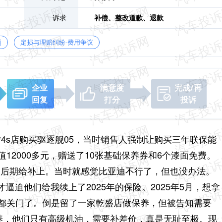
诉求
补偿、
整改道歉、
退款
题
定损与理赔纠纷-费用争议
企业
满意度
完成/再
回复
打分
投诉
乾信4s店购买驱逐舰05，当时销售人强制让购买三年联保能
12000多元，赠送了10张基础保养券和6个漆面免费。
垫付，后期给补上。当时就感觉比亚迪不行了，但也没办法。
迫他们给我续上了2025年的保险。2025年5月，想拿
店都关门了。倒是留了一家乾盛店做保养，但被告知需要
保养，他们只有高级机油，需要补差价，真是无耻至极。现