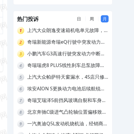
向机异响及轮胎吃胎，售后不给解决方案
其服务态度差
热门投诉
日
周
月
上汽大众朗逸变速箱机电单元故障，厂
1
家不作为
奇瑞新能源奇瑞eQ行驶中突发动力受
2
限报警和车辆无法正常快充，厂家推脱
小鹏汽车G3高速行驶突发动力中断，
3
拒绝三电质保
存在严重安全隐患
奇瑞瑞虎8 PLUS线性刹车总泵故障，
4
4S店需自费更换
上汽大众帕萨特天窗漏水，4S店只修
5
车不赔偿
埃安AION S更换动力电池后续航锐
6
减，售后拒不提供维修档案
奇瑞艾瑞泽5前挡风玻璃自裂和车身多
7
处返锈，4S店需自费维修
北京奔驰C级进气凸轮轴位置偏移致发
8
动机严重抖动，4S店需自费维修
一汽奥迪Q5L发动机烧机油，经销商推
9
诿不予解决