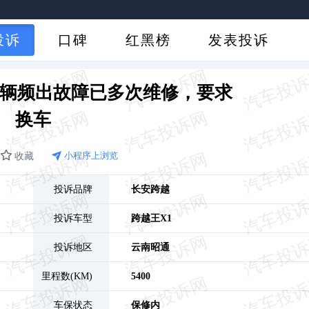
投诉
口碑
红黑榜
发表投诉
车辆频出故障已多次维修，要求
换车
收藏
小程序上浏览
投诉品牌
长安跨越
投诉车型
跨越王X1
投诉地区
云南
昭通
里程数(KM)
5400
车保状态
保修内