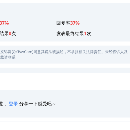
37%
回复率
37%
结果
0
次
发表最终结果
1
次
网[QcTsw.Com]同意其说法或描述，不承担相关法律责任。未经投诉人及
载请联系!
啦，
登录
分享一下感受吧～