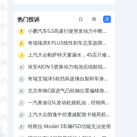
一吨货就严重甩尾
热门投诉
日
周
月
小鹏汽车G3高速行驶突发动力中断，
1
存在严重安全隐患
奇瑞瑞虎8 PLUS线性刹车总泵故障，
2
4S店需自费更换
上汽大众帕萨特天窗漏水，4S店只修
3
车不赔偿
埃安AION S更换动力电池后续航锐
4
减，售后拒不提供维修档案
奇瑞艾瑞泽5前挡风玻璃自裂和车身多
5
处返锈，4S店需自费维修
北京奔驰C级进气凸轮轴位置偏移致发
6
动机严重抖动，4S店需自费维修
一汽奥迪Q5L发动机烧机油，经销商推
7
诿不予解决
上汽大众朗逸中控遭减配致卡顿死机，
8
要求换869主机
特斯拉-Model 3车辆FSD功能无法使用
9