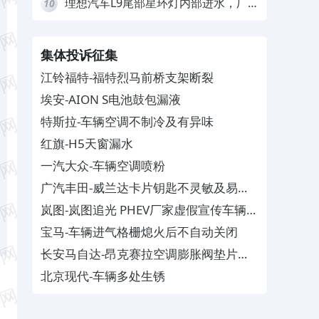
理想汽车L9尾部星环灯内部进水，厂
10
家拒绝赔付
集体投诉征集
江铃福特-福特烈马前桥支架断裂
埃安-AION S电池鼓包漏液
特斯拉-车辆空调不制冷及有异味
红旗-H5天窗漏水
一汽大众-车辆空调喷粉
广汽丰田-威兰达卡片钥匙不灵敏及易消
磁
岚图-岚图追光 PHEV厂家虚假宣传车辆配
置与功能
宝马-车辆进气格栅熄火后不自动关闭
长安马自达-昂克赛拉空调膨胀阀垫片生
锈
北京现代-车辆多处生锈