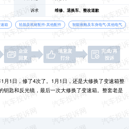
诉求
维修、
退换车、
整改道歉
变速箱
轮胎及耗材配件-其他配件
智能座舱及车身电气-其他电气
企业
满意度
完成/再
回复
打分
投诉
6年1月1日，修了4次了。1月1日，还是大修换了变速箱整
车的钥匙和反光镜，最后一次大修换了变速箱。整套老是