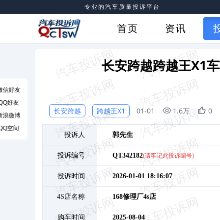
专业的汽车质量投诉平台
首页
资讯
长安跨越跨越王X1
微信好友
QQ好友
长安跨越
跨越王X1
01-01
1.6万
0
新浪微博
QQ空间
投诉人
郭
先生
投诉编号
QT342182
(请牢记此投诉编号)
投诉时间
2026-01-01 18:16:07
4S店名称
168修理厂4s店
购车时间
2025-08-04