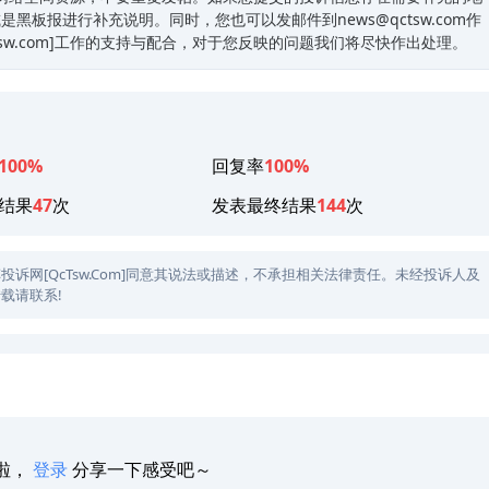
板报进行补充说明。同时，您也可以发邮件到news@qctsw.com作
Tsw.com]工作的支持与配合，对于您反映的问题我们将尽快作出处理。
100%
回复率
100%
结果
47
次
发表最终结果
144
次
网[QcTsw.Com]同意其说法或描述，不承担相关法律责任。未经投诉人及
载请联系!
啦，
登录
分享一下感受吧～