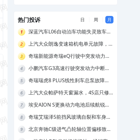
和配件生锈，要求4S换件维修及赔偿
热门投诉
日
周
月
深蓝汽车L06自动泊车功能失灵致车辆
1
撞墙，厂家客服推诿拒担责
上汽大众朗逸变速箱机电单元故障，厂
2
家不作为
奇瑞新能源奇瑞eQ行驶中突发动力受
3
限报警和车辆无法正常快充，厂家推脱
小鹏汽车G3高速行驶突发动力中断，
4
拒绝三电质保
存在严重安全隐患
奇瑞瑞虎8 PLUS线性刹车总泵故障，
5
4S店需自费更换
上汽大众帕萨特天窗漏水，4S店只修
6
车不赔偿
埃安AION S更换动力电池后续航锐
7
减，售后拒不提供维修档案
奇瑞艾瑞泽5前挡风玻璃自裂和车身多
8
处返锈，4S店需自费维修
北京奔驰C级进气凸轮轴位置偏移致发
9
动机严重抖动，4S店需自费维修