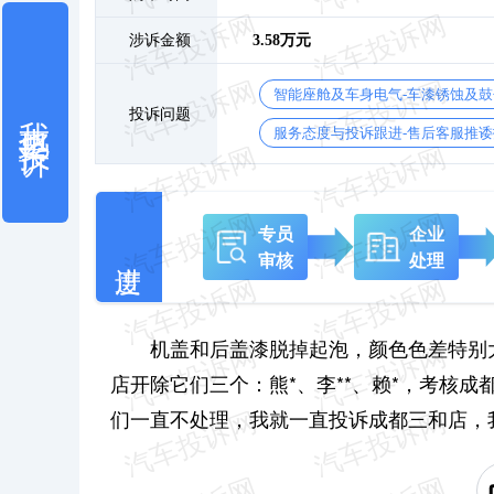
涉诉金额
3.58万元
智能座舱及车身电气-车漆锈蚀及
我也要投诉
投诉问题
服务态度与投诉跟进-售后客服推诿
专员
企业
审核
处理
机盖和后盖漆脱掉起泡，颜色色差特别
店开除它们三个：熊*、李**、赖*，考核成
们一直不处理，我就一直投诉成都三和店