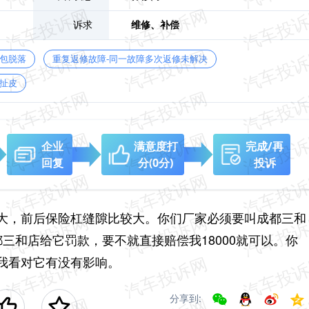
诉求
维修、
补偿
鼓包脱落
重复返修故障-同一故障多次返修未解决
扯皮
企业
满意度打
完成/再
回复
分
(0分)
投诉
大，前后保险杠缝隙比较大。你们厂家必须要叫成都三和
都三和店给它罚款，要不就直接赔偿我18000就可以。你
，我看对它有没有影响。
分享到: