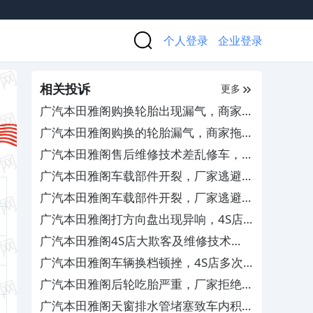
个人登录
企业登录
相关投诉
更多
广汽本田雅阁购换轮胎出现漏气，商家推
诿检测责任且拒绝退换货
广汽本田雅阁购换的轮胎漏气，商家拖延
检测拒担责
广汽本田雅阁售后维修技术差乱修车，厂
家需严惩处罚相关人员
广汽本田雅阁车载部件开裂，厂家逃避责
任拒绝保修
广汽本田雅阁车载部件开裂，厂家逃避责
任拒绝保修
广汽本田雅阁打方向盘出现异响，4S店
屡次维修未彻底解决
广汽本田雅阁4S店大欺客及维修技术
差，要求修复车辆并赔偿损失
广汽本田雅阁车辆换档顿挫，4S店多次
维修未解决
广汽本田雅阁后轮吃胎严重，厂家拒绝索
赔更换
广汽本田雅阁天窗排水管堵塞致车内积水