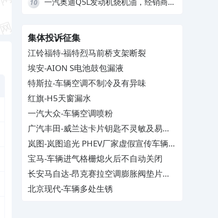
一汽奥迪Q5L发动机烧机油，经销商推
10
诿不予解决
集体投诉征集
江铃福特-福特烈马前桥支架断裂
埃安-AION S电池鼓包漏液
特斯拉-车辆空调不制冷及有异味
红旗-H5天窗漏水
一汽大众-车辆空调喷粉
广汽丰田-威兰达卡片钥匙不灵敏及易消
磁
岚图-岚图追光 PHEV厂家虚假宣传车辆配
置与功能
宝马-车辆进气格栅熄火后不自动关闭
长安马自达-昂克赛拉空调膨胀阀垫片生
锈
北京现代-车辆多处生锈