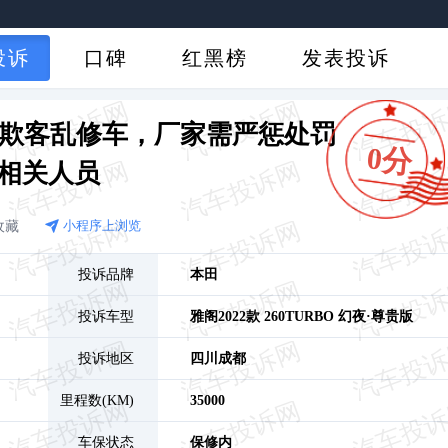
投诉
口碑
红黑榜
发表投诉
大欺客乱修车，厂家需严惩处罚
0分
相关人员
收藏
小程序上浏览
投诉品牌
本田
投诉车型
雅阁
2022款 260TURBO 幻夜·尊贵版
投诉地区
四川
成都
里程数(KM)
35000
车保状态
保修内