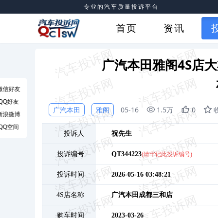
专业的汽车质量投诉平台
首页
资讯
广汽本田雅阁4S店
微信好友
QQ好友
广汽本田
雅阁
05-16
1.5万
0
新浪微博
QQ空间
投诉人
祝
先生
投诉编号
QT344223
(请牢记此投诉编号)
投诉时间
2026-05-16 03:48:21
4S店名称
广汽本田成都三和店
购车时间
2023-03-26