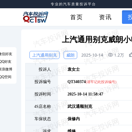
专业的汽车质量投诉平台
首页
资讯
上汽通用别克威朗小
微信好友
上汽通用别克
威朗
2025-10-14
1.2万
QQ好友
新浪微博
投诉人
袁
女士
QQ空间
投诉编号
QT340374
(请牢记此投诉编号)
投诉时间
2025-10-14 11:58:47
4S店名称
武汉通顺别克
车保状态
保修内
诉求
维修