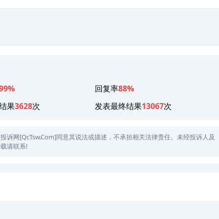
99%
回复率
88%
结果
3628
次
发表最终结果
13067
次
网[QcTsw.Com]同意其说法或描述，不承担相关法律责任。未经投诉人及
载请联系!