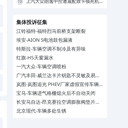
上汽大众朗逸中控遭减配致卡顿死机，
10
要求换869主机
集体投诉征集
江铃福特-福特烈马前桥支架断裂
埃安-AION S电池鼓包漏液
特斯拉-车辆空调不制冷及有异味
红旗-H5天窗漏水
一汽大众-车辆空调喷粉
广汽丰田-威兰达卡片钥匙不灵敏及易消
磁
岚图-岚图追光 PHEV厂家虚假宣传车辆配
置与功能
宝马-车辆进气格栅熄火后不自动关闭
长安马自达-昂克赛拉空调膨胀阀垫片生
锈
北京现代-车辆多处生锈