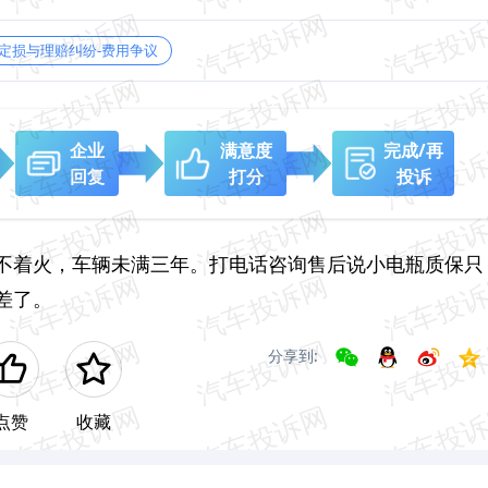
定损与理赔纠纷-费用争议
企业
满意度
完成/再
回复
打分
投诉
不着火，车辆未满三年。打电话咨询售后说小电瓶质保只
差了。
分享到:
点赞
收藏