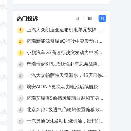
家和4S店不给处理
热门投诉
日
周
月
上汽大众朗逸变速箱机电单元故障，厂
1
家不作为
奇瑞新能源奇瑞eQ行驶中突发动力受
2
限报警和车辆无法正常快充，厂家推脱
小鹏汽车G3高速行驶突发动力中断，
3
拒绝三电质保
存在严重安全隐患
奇瑞瑞虎8 PLUS线性刹车总泵故障，
4
4S店需自费更换
上汽大众帕萨特天窗漏水，4S店只修
5
车不赔偿
埃安AION S更换动力电池后续航锐
6
减，售后拒不提供维修档案
奇瑞艾瑞泽5前挡风玻璃自裂和车身多
7
处返锈，4S店需自费维修
北京奔驰C级进气凸轮轴位置偏移致发
8
动机严重抖动，4S店需自费维修
一汽奥迪Q5L发动机烧机油，经销商推
9
诿不予解决