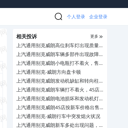
个人登录
企业登录
相关投诉
更多
上汽通用别克威朗高位刹车灯出现质量问
题，售后不给质保其服务态度差
上汽通用别克威朗车辆多部件出现故障，
要求赔偿并延长质保
上汽通用别克威朗小电瓶打不着火，售后
不予保修
上汽通用别克-威朗方向盘卡顿
上汽通用别克威朗发动机缺缸和转向柱漏
油，4S店拖延解决
上汽通用别克威朗车辆打不着火，4S店
不予合理解决
上汽通用别克威朗电池损坏和发动机灯频
繁亮及怠速不稳顿挫，4S店不予有效维
上汽通用别克威朗4S店按新车价格出售
修
库存车，严重欺骗消费者
上汽通用别克-威朗行车中突发熄火状况
上汽通用别克威朗新车多处出现问题，厂