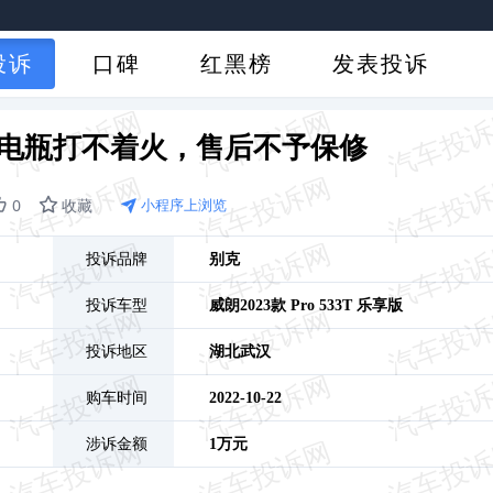
投诉
口碑
红黑榜
发表投诉
电瓶打不着火，售后不予保修
0
收藏
小程序上浏览
投诉品牌
别克
投诉车型
威朗
2023款 Pro 533T 乐享版
投诉地区
湖北
武汉
购车时间
2022-10-22
涉诉金额
1万元