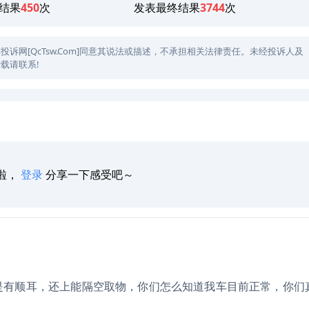
结果
450
次
发表最终结果
3744
次
网[QcTsw.Com]同意其说法或描述，不承担相关法律责任。未经投诉人及
载请联系!
啦，
登录
分享一下感受吧～
是有顺耳，还上能隔空取物，你们怎么知道我车目前正常，你们