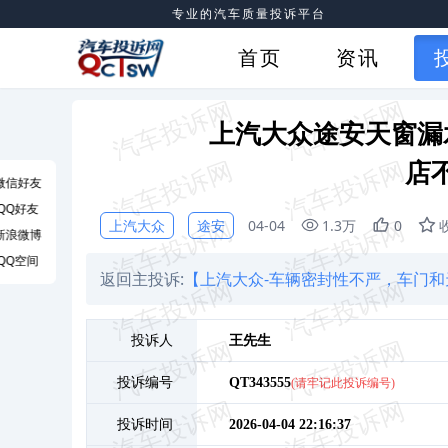
专业的汽车质量投诉平台
首页
资讯
上汽大众途安天窗漏
店
微信好友
QQ好友
上汽大众
途安
04-04
1.3万
0
新浪微博
QQ空间
返回主投诉:
【上汽大众-车辆密封性不严，车门和
投诉人
王
先生
投诉编号
QT343555
(请牢记此投诉编号)
投诉时间
2026-04-04 22:16:37