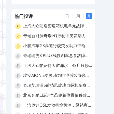
热门投诉
日
周
月
上汽大众朗逸变速箱机电单元故障，厂
1
家不作为
奇瑞新能源奇瑞eQ行驶中突发动力受
2
限报警和车辆无法正常快充，厂家推脱
小鹏汽车G3高速行驶突发动力中断，
3
拒绝三电质保
存在严重安全隐患
奇瑞瑞虎8 PLUS线性刹车总泵故障，
4
4S店需自费更换
上汽大众帕萨特天窗漏水，4S店只修
5
车不赔偿
埃安AION S更换动力电池后续航锐
6
减，售后拒不提供维修档案
奇瑞艾瑞泽5前挡风玻璃自裂和车身多
7
处返锈，4S店需自费维修
北京奔驰C级进气凸轮轴位置偏移致发
8
动机严重抖动，4S店需自费维修
一汽奥迪Q5L发动机烧机油，经销商推
9
诿不予解决