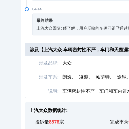
04-14
最终结果
上汽大众回复: 经了解，用户反映的车辆问题已通
涉及【
上汽大众-车辆密封性不严，车门和天窗漏
涉及品牌:
大众
涉及车系:
朗逸、
凌渡、
帕萨特、
途铠
说明:
车辆密封性不严，车门和车内进
上汽大众数据统计:
投诉量
8578
宗
完成率为