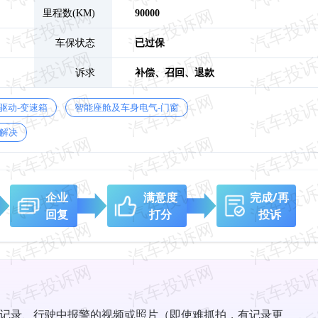
里程数(KM)
90000
车保状态
已过保
诉求
补偿、
召回、
退款
驱动-变速箱
智能座舱及车身电气-门窗
解决
企业
满意度
完成/再
回复
打分
投诉
记录、行驶中报警的视频或照片（即使难抓拍，有记录更