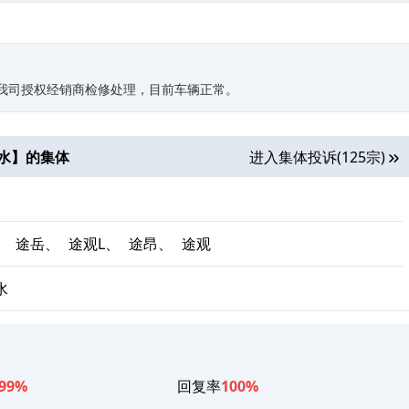
过我司授权经销商检修处理，目前车辆正常。
水
】的集体
进入集体投诉(125宗)
、
途岳、
途观L、
途昂、
途观
水
99%
回复率
100%