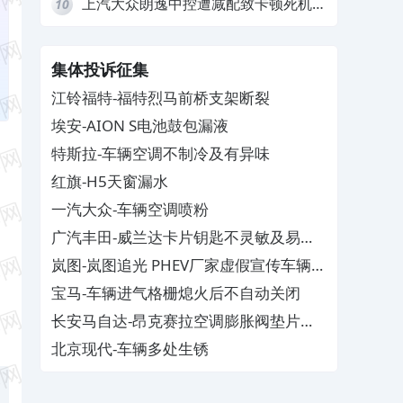
上汽大众朗逸中控遭减配致卡顿死机，
10
要求换869主机
集体投诉征集
江铃福特-福特烈马前桥支架断裂
埃安-AION S电池鼓包漏液
特斯拉-车辆空调不制冷及有异味
红旗-H5天窗漏水
一汽大众-车辆空调喷粉
广汽丰田-威兰达卡片钥匙不灵敏及易消
磁
岚图-岚图追光 PHEV厂家虚假宣传车辆配
置与功能
宝马-车辆进气格栅熄火后不自动关闭
长安马自达-昂克赛拉空调膨胀阀垫片生
锈
北京现代-车辆多处生锈