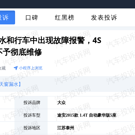
投诉
口碑
红黑榜
发表投诉
水和行车中出现故障报警，4S
不予彻底维修
收藏
小程序上浏览
天窗漏水】
投诉品牌
大众
投诉车型
途安
2015款 1.4T 自动豪华版5座
投诉地区
江苏
泰州