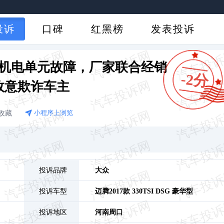
投诉
口碑
红黑榜
发表投诉
机电单元故障，厂家联合经销
-2分
故意欺诈车主
收藏
小程序上浏览
投诉品牌
大众
投诉车型
迈腾
2017款 330TSI DSG 豪华型
投诉地区
河南
周口