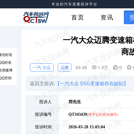
专业的汽车质量投诉平台
首页
资讯
一汽大众迈腾变速箱
商
微信好友
QQ好友
一汽-大众
迈腾
03-28
1.3万
0
新浪微博
QQ空间
返回主投诉:
【一汽大众 DSG变速箱存在缺陷】
投诉人
郑
先生
投诉编号
QT343439
(请牢记此投诉编号)
投诉时间
2026-03-28 15:03:04