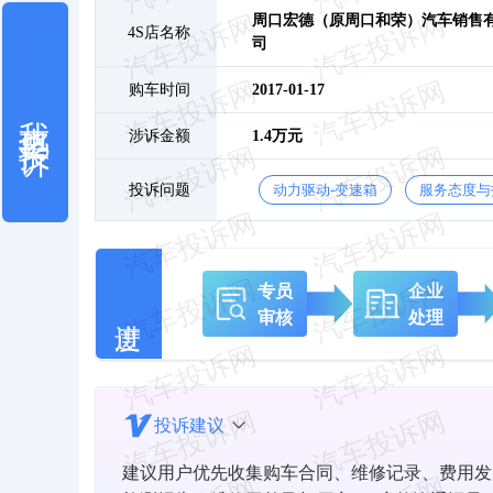
周口宏德（原周口和荣）汽车销售
4S店名称
司
购车时间
2017-01-17
我也要投诉
涉诉金额
1.4万元
投诉问题
动力驱动-变速箱
服务态度与
专员
企业
审核
处理
投诉建议
建议用户优先收集购车合同、维修记录、费用发票