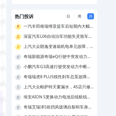
赔
热门投诉
日
周
月
一汽丰田格瑞维亚提车后短期内大幅降
1
价，要求退还差价
深蓝汽车L06自动泊车功能失灵致车辆
2
撞墙，厂家客服推诿拒担责
上汽大众朗逸变速箱机电单元故障，厂
3
家不作为
奇瑞新能源奇瑞eQ行驶中突发动力受
4
限报警和车辆无法正常快充，厂家推脱
小鹏汽车G3高速行驶突发动力中断，
5
拒绝三电质保
存在严重安全隐患
奇瑞瑞虎8 PLUS线性刹车总泵故障，
6
4S店需自费更换
上汽大众帕萨特天窗漏水，4S店只修
7
车不赔偿
埃安AION S更换动力电池后续航锐
8
减，售后拒不提供维修档案
奇瑞艾瑞泽5前挡风玻璃自裂和车身多
9
处返锈，4S店需自费维修