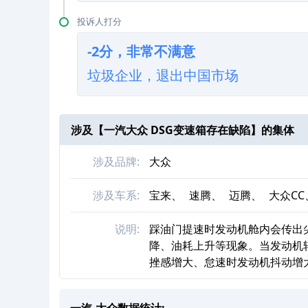
投诉人打分
-2分，非常不满意
垃圾企业，退出中国市场
涉及【
一汽大众 DSG变速箱存在缺陷
】的集体
涉及品牌:
大众
涉及车系:
宝来、
速腾、
迈腾、
大众CC
说明:
踩油门提速时发动机舱内会传出
降、油耗上升等现象。当发动机转
挫感增大、怠速时发动机抖动增
一汽-大众数据统计: