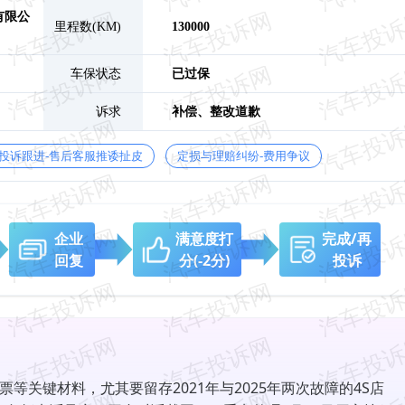
有限公
里程数(KM)
130000
车保状态
已过保
诉求
补偿、
整改道歉
投诉跟进-售后客服推诿扯皮
定损与理赔纠纷-费用争议
企业
满意度打
完成/再
回复
分
(-2分)
投诉
等关键材料，尤其要留存2021年与2025年两次故障的4S店