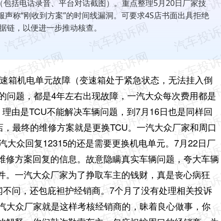
（包括电话录音、平台对话截图）。重点整理5月20日厂家技
服声称“刚收到方案”的时间线漏洞。可要求4S店书面出具拒绝
证据链，以便进一步推动核查。
年变速箱机电单元故障（变速箱处于紧急状态，无法挂入倒
同样的问题，都是4年左右出现故障，一汽大众每次费用都是
，理由是TCU不能解决车辆问题，到7月16日也是同样回
s店，最终的维修方案就是更换TCU。一汽大众厂家和周口
汽大众回复12315的还是需要更换机电单元。7月22日厂
维修方案回复的信息。故意隐瞒真实车辆问题，夸大车辆
件。一汽大众厂家为了挣取车主的钱财，真是丧心病狂
闻不问，还包庇袒护经销商。7个月了没有处理相关投诉
一汽大众厂家就是这样考核经销商的，昧着良心做事，你