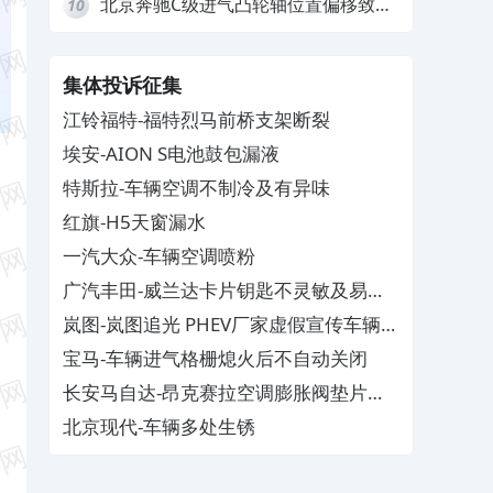
北京奔驰C级进气凸轮轴位置偏移致发
10
动机严重抖动，4S店需自费维修
集体投诉征集
江铃福特-福特烈马前桥支架断裂
埃安-AION S电池鼓包漏液
特斯拉-车辆空调不制冷及有异味
红旗-H5天窗漏水
一汽大众-车辆空调喷粉
广汽丰田-威兰达卡片钥匙不灵敏及易消
磁
岚图-岚图追光 PHEV厂家虚假宣传车辆配
置与功能
宝马-车辆进气格栅熄火后不自动关闭
长安马自达-昂克赛拉空调膨胀阀垫片生
锈
北京现代-车辆多处生锈