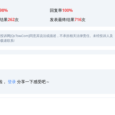
98%
回复率
100%
结果
262
次
发表最终结果
716
次
网[QcTsw.Com]同意其说法或描述，不承担相关法律责任。未经投诉人及
载请联系!
啦，
登录
分享一下感受吧～