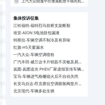
上汽大众朗逸中控遭减配致卡顿死机，
10
要求换869主机
集体投诉征集
江铃福特-福特烈马前桥支架断裂
埃安-AION S电池鼓包漏液
特斯拉-车辆空调不制冷及有异味
红旗-H5天窗漏水
一汽大众-车辆空调喷粉
广汽丰田-威兰达卡片钥匙不灵敏及易消
磁
岚图-岚图追光 PHEV厂家虚假宣传车辆配
置与功能
宝马-车辆进气格栅熄火后不自动关闭
长安马自达-昂克赛拉空调膨胀阀垫片生
锈
北京现代-车辆多处生锈