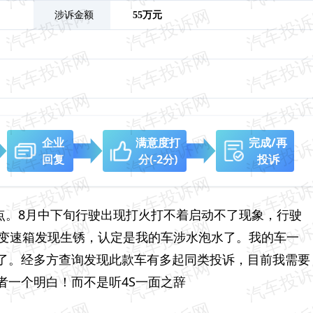
涉诉金额
55万元
企业
满意度打
完成/再
回复
分
(-2分)
投诉
多点。8月中下旬行驶出现打火打不着启动不了现象，行驶
开变速箱发现生锈，认定是我的车涉水泡水了。我的车一
了。经多方查询发现此款车有多起同类投诉，目前我需要
者一个明白！而不是听4S一面之辞