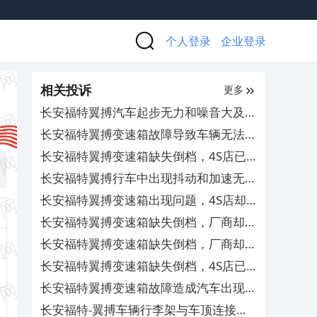
个人登录
企业登录
相关投诉
更多
长安福特翼搏汽车起步无力和噪音大及抖
动，要求厂家免费维修
长安福特翼搏变速箱故障导致车辆无法行
驶，要求厂家免费维修
长安福特翼搏变速箱缺失倒档，4S店已
多次维修但问题依旧存在
长安福特翼搏行车中出现抖动和加速无力
及顿挫的情况，厂家却严重不作为不予解
长安福特翼搏变速箱出现问题，4S店却
决
拒绝给予质保维修
长安福特翼搏变速箱缺失倒档，厂商却不
作为不予保修
长安福特翼搏变速箱缺失倒档，厂商却不
作为不予保修
长安福特翼搏变速箱缺失倒档，4S店已
多次维修但问题依旧存在
长安福特翼搏变速箱故障造成汽车出现无
法倒档和加速无力的情况，4S店却忽悠
长安福特-翼搏车辆行李架与车顶连接处