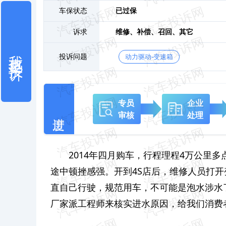
车保状态
已过保
诉求
维修、
补偿、
召回、
其它
我也要投诉
投诉问题
动力驱动-变速箱
专员
企业
审核
处理
2014年四月购车，行程理程4万公里
途中顿挫感强。开到4S店后，维修人员打
直自己行驶，规范用车，不可能是泡水涉水
厂家派工程师来核实进水原因，给我们消费