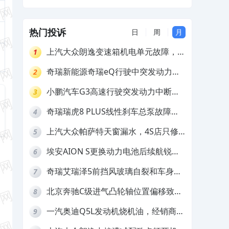
车主支付高昂费用维修
位置出现漏水的情况
热门投诉
日
周
月
上汽大众朗逸变速箱机电单元故障，厂
1
家不作为
奇瑞新能源奇瑞eQ行驶中突发动力受
2
限报警和车辆无法正常快充，厂家推脱
小鹏汽车G3高速行驶突发动力中断，
3
拒绝三电质保
存在严重安全隐患
奇瑞瑞虎8 PLUS线性刹车总泵故障，
4
4S店需自费更换
上汽大众帕萨特天窗漏水，4S店只修
5
车不赔偿
埃安AION S更换动力电池后续航锐
6
减，售后拒不提供维修档案
奇瑞艾瑞泽5前挡风玻璃自裂和车身多
7
处返锈，4S店需自费维修
北京奔驰C级进气凸轮轴位置偏移致发
8
动机严重抖动，4S店需自费维修
一汽奥迪Q5L发动机烧机油，经销商推
9
诿不予解决