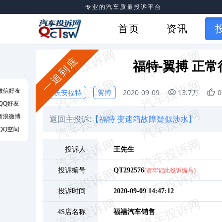
专业的汽车质量投诉平台
首页
资讯
一追到底
福特-翼搏 正
微信好友
长安福特
翼搏
2020-09-09
13.7万
0
QQ好友
新浪微博
返回主投诉:
【福特 变速箱故障疑似涉水】
QQ空间
投诉人
王
先生
投诉编号
QT292576
(请牢记此投诉编号)
投诉时间
2020-09-09 14:47:12
4S店名称
福禧汽车销售