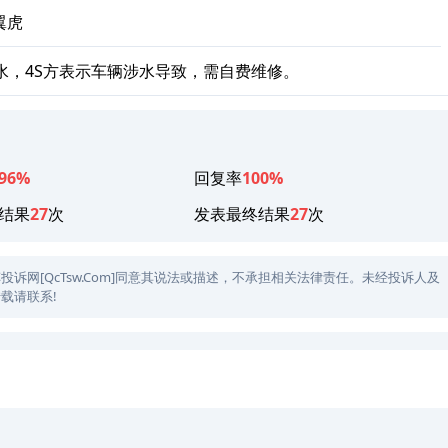
翼虎
水，4S方表示车辆涉水导致，需自费维修。
96%
回复率
100%
结果
27
次
发表最终结果
27
次
网[QcTsw.Com]同意其说法或描述，不承担相关法律责任。未经投诉人及
载请联系!