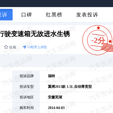
投诉
口碑
红黑榜
发表投诉
常行驶变速箱无故进水生锈
-2分
收藏
小程序上浏览
投诉品牌
福特
投诉车型
翼搏
2013款 1.5L 自动尊贵型
投诉地区
安徽
芜湖
购车时间
2014-04-03