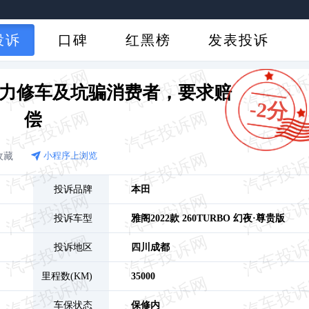
投诉
口碑
红黑榜
发表投诉
暴力修车及坑骗消费者，要求赔
-2分
偿
收藏
小程序上浏览
投诉品牌
本田
投诉车型
雅阁
2022款 260TURBO 幻夜·尊贵版
投诉地区
四川
成都
里程数(KM)
35000
车保状态
保修内