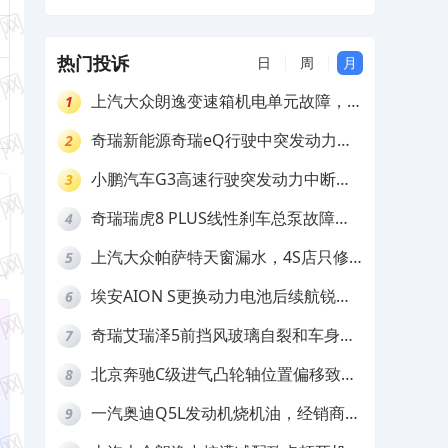
和配件生锈，要求4S换件维修及赔偿
热门投诉
日
周
月
上汽大众朗逸变速箱机电单元故障，厂
1
家不作为
奇瑞新能源奇瑞eQ行驶中突发动力受
2
限报警和车辆无法正常快充，厂家推脱
小鹏汽车G3高速行驶突发动力中断，
3
拒绝三电质保
存在严重安全隐患
奇瑞瑞虎8 PLUS线性刹车总泵故障，
4
4S店需自费更换
上汽大众帕萨特天窗漏水，4S店只修
5
车不赔偿
埃安AION S更换动力电池后续航锐
6
减，售后拒不提供维修档案
奇瑞艾瑞泽5前挡风玻璃自裂和车身多
7
处返锈，4S店需自费维修
北京奔驰C级进气凸轮轴位置偏移致发
8
动机严重抖动，4S店需自费维修
一汽奥迪Q5L发动机烧机油，经销商推
9
诿不予解决