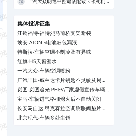
上汽大众朗逸中控遭减配致卡顿死机，
10
要求换869主机
集体投诉征集
江铃福特-福特烈马前桥支架断裂
埃安-AION S电池鼓包漏液
特斯拉-车辆空调不制冷及有异味
红旗-H5天窗漏水
一汽大众-车辆空调喷粉
广汽丰田-威兰达卡片钥匙不灵敏及易消
磁
岚图-岚图追光 PHEV厂家虚假宣传车辆配
置与功能
宝马-车辆进气格栅熄火后不自动关闭
长安马自达-昂克赛拉空调膨胀阀垫片生
锈
北京现代-车辆多处生锈