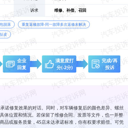
诉求
维修、
补偿、
召回
鼓包脱落
重复返修故障-同一故障多次返修未解决
扯皮
企业
满意度打
完成/再
回复
分
(-2分)
投诉
波承诺修复效果的对话。同时，对车辆修复后的颜色差异、螺丝
具体位置和情况。若保留了维修合同、发票等文件，也一并整
商品或服务质量，4S店未达承诺标准，你有权要求赔偿。可凭