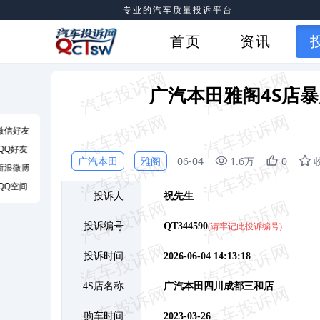
专业的汽车质量投诉平台
首页
资讯
广汽本田雅阁4S店
微信好友
QQ好友
广汽本田
雅阁
06-04
1.6万
0
新浪微博
QQ空间
投诉人
祝
先生
投诉编号
QT344590
(请牢记此投诉编号)
投诉时间
2026-06-04 14:13:18
4S店名称
广汽本田四川成都三和店
购车时间
2023-03-26