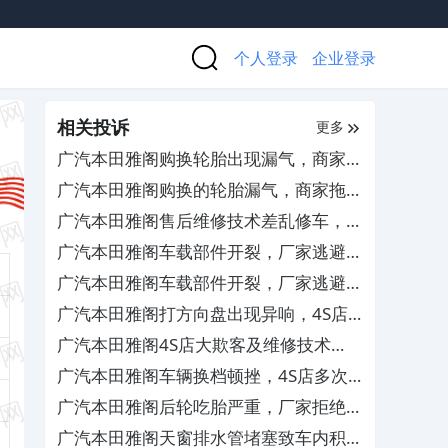
个人登录
企业登录
相关投诉
更多
广汽本田雅阁购换轮胎出现漏气，商家推
诿检测责任且拒绝退换货
广汽本田雅阁购换的轮胎漏气，商家拖延
检测拒担责
广汽本田雅阁售后维修技术差乱修车，厂
家需严惩处罚相关人员
广汽本田雅阁车载部件开裂，厂家逃避责
任拒绝保修
广汽本田雅阁车载部件开裂，厂家逃避责
任拒绝保修
广汽本田雅阁打方向盘出现异响，4S店
屡次维修未彻底解决
广汽本田雅阁4S店大欺客及维修技术
差，要求修复车辆并赔偿损失
广汽本田雅阁车辆换档顿挫，4S店多次
维修未解决
广汽本田雅阁后轮吃胎严重，厂家拒绝索
赔更换
广汽本田雅阁天窗排水管堵塞致车内积水