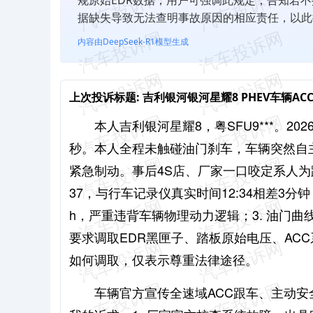
据缺失导致无法查明事故原因的相应责任，以此
内容由DeepSeek-R1模型生成
上次投诉标题:
吉利银河银河星耀8 PHEV车辆
本人吉利银河星耀8，粤SFU9***。
20
秒。本人全程未触碰油门刹车，车辆突然自主
紧急制动。
事后4S店、厂家一口咬定系人
37，与行车记录仪真实时间12:34相差3分
h，严重违背车辆物理动力逻辑；
3. 油门
要求调取EDR黑匣子、踏板原始电压、AC
如何调取，仅表示尊重法律途径。
车辆官方宣传全速域ACC跟车、主动