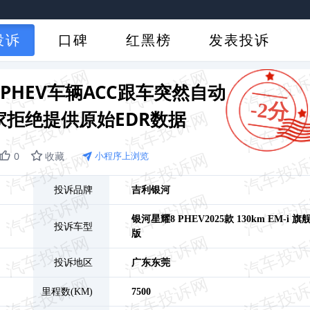
投诉
口碑
红黑榜
发表投诉
PHEV车辆ACC跟车突然自动
-2分
拒绝提供原始EDR数据
0
收藏
小程序上浏览
投诉品牌
吉利银河
银河星耀8 PHEV
2025款 130km EM-i 旗
投诉车型
版
投诉地区
广东
东莞
里程数(KM)
7500