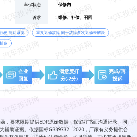
车保状态
保修内
诉求
维修、
补偿、
召回
行驶-制动系统
重复返修故障-同一故障多次返修未解决
扯皮
企业
满意度打
完成/再
回复
分
(-2分)
投诉
发函，要求限期提供EDR原始数据，保留好书面沟通记录。同
证据。依据国标GB39732 - 2020，厂家有义务提供合
不提供将保留进一步通过法律途径，如起诉等，要求其承担因数