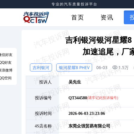
专业的汽车质量投诉平台
首页
资讯
吉利银河银河星耀8 
加速追尾，厂家
微信好友
QQ好友
吉利银河
银河星耀8 PHEV
06-03
1.5万
新浪微博
QQ空间
投诉人
吴
先生
投诉编号
QT344580
(请牢记此投诉编号)
投诉时间
2026-06-03 23:23:06
4S店名称
东莞众强贸易有限公司