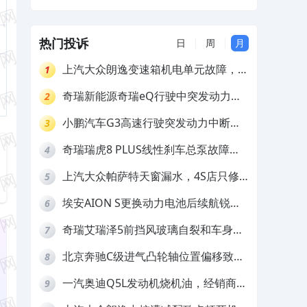
标EDR数据
突然自动加速追尾，厂家拒绝提供符合国
标EDR数据
热门投诉
日
周
月
上汽大众朗逸变速箱机电单元故障，厂
1
家不作为
奇瑞新能源奇瑞eQ行驶中突发动力受
2
限报警和车辆无法正常快充，厂家推脱
小鹏汽车G3高速行驶突发动力中断，
3
拒绝三电质保
存在严重安全隐患
奇瑞瑞虎8 PLUS线性刹车总泵故障，
4
4S店需自费更换
上汽大众帕萨特天窗漏水，4S店只修
5
车不赔偿
埃安AION S更换动力电池后续航锐
6
减，售后拒不提供维修档案
奇瑞艾瑞泽5前挡风玻璃自裂和车身多
7
处返锈，4S店需自费维修
北京奔驰C级进气凸轮轴位置偏移致发
8
动机严重抖动，4S店需自费维修
一汽奥迪Q5L发动机烧机油，经销商推
9
诿不予解决