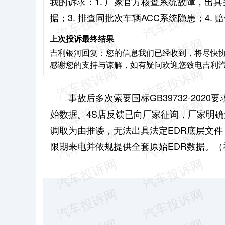
我的
诉求：
1. 厂家官方核查系统故障，出
据；
3. 排查同批次车辆ACC系统隐患；
4.
上次投诉最终结果
吉利银河回复：您的信息我们已经收到，将尽快协
感谢您的支持与谅解，如有疑问欢迎您致电吉利汽车客户
事故后多次索要国标GB39732-20
始数据。4S店反馈已向厂家征询，厂家明确
调取为由推诿，无法出具法定EDR底层文件
限期来电并依规提供全套原始EDR数据。（