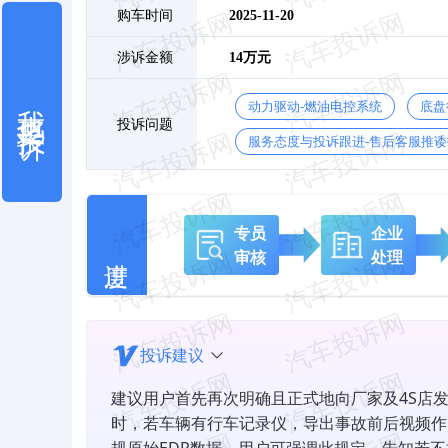
购车时间
2025-11-20
涉诉金额
14万元
我也要投诉
动力驱动-燃油电控系统
底盘
投诉问题
服务态度与投诉跟进-售后客服推诿
专员
企业
审核
处理
投诉建议
建议用户首先再次明确且正式地向厂家及4S店
时，若车辆有行车记录仪，导出事故前后视频作为辅助
规原始EDR数据，用户可强调此规定，告知若