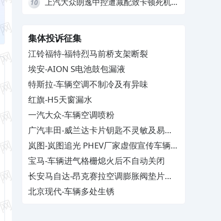
上汽大众朗逸中控遭减配致卡顿死机，
10
要求换869主机
集体投诉征集
江铃福特-福特烈马前桥支架断裂
埃安-AION S电池鼓包漏液
特斯拉-车辆空调不制冷及有异味
红旗-H5天窗漏水
一汽大众-车辆空调喷粉
广汽丰田-威兰达卡片钥匙不灵敏及易消
磁
岚图-岚图追光 PHEV厂家虚假宣传车辆配
置与功能
宝马-车辆进气格栅熄火后不自动关闭
长安马自达-昂克赛拉空调膨胀阀垫片生
锈
北京现代-车辆多处生锈