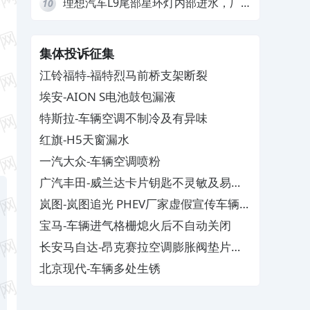
理想汽车L9尾部星环灯内部进水，厂
10
家拒绝赔付
集体投诉征集
江铃福特-福特烈马前桥支架断裂
埃安-AION S电池鼓包漏液
特斯拉-车辆空调不制冷及有异味
红旗-H5天窗漏水
一汽大众-车辆空调喷粉
广汽丰田-威兰达卡片钥匙不灵敏及易消
磁
岚图-岚图追光 PHEV厂家虚假宣传车辆配
置与功能
宝马-车辆进气格栅熄火后不自动关闭
长安马自达-昂克赛拉空调膨胀阀垫片生
锈
北京现代-车辆多处生锈