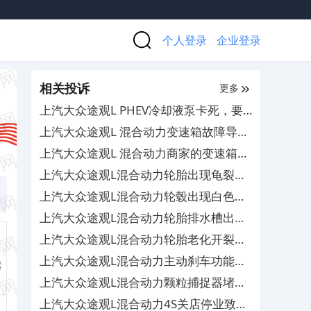
个人登录
企业登录
相关投诉
更多
上汽大众途观L PHEV冷却液泵卡死，要
求厂家积极处理
上汽大众途观L 混合动力变速箱故障导致
车辆趴窝，4S店拖延维修
上汽大众途观L 混合动力商家的变速箱换
油活动暗藏猫腻，疑似欺诈消费者
上汽大众途观L混合动力轮胎出现龟裂现
象，厂家拒绝理赔
上汽大众途观L混合动力轮毂出现白色斑
点状，售后以非质量问题为由不予处理
上汽大众途观L混合动力轮胎排水槽出现
龟裂的现象，4S店以过保为由拒绝理赔
上汽大众途观L混合动力轮胎老化开裂导
致漏气，厂商却拒绝理赔
上汽大众途观L混合动力主动刹车功能频
旗
繁介入且无法关闭，4S店以正常为由不
上汽大众途观L混合动力颗粒捕捉器堵塞
予维修
和acc频繁出现故障，厂家和4S店却相互
上汽大众途观L混合动力4S关店停业致保