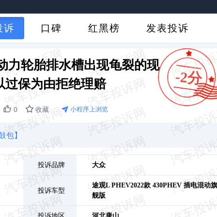
投诉
口碑
红黑榜
发表投诉
动力轮胎排水槽出现龟裂的现
-2分
以过保为由拒绝理赔
0
收藏
小程序上浏览
鼓包】
投诉品牌
大众
途观L PHEV
2022款 430PHEV 插电混动
投诉车型
舰版
投诉地区
河北
唐山