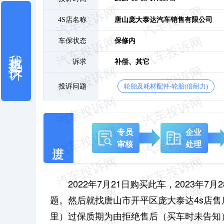
4S店名称
唐山庞大泰达汽车销售有限公司
车保状态
保修内
我也要投诉
诉求
补偿、
其它
投诉问题
轮胎及耗材配件-轮胎(倍耐力)
专员
企业
审核
处理
2022年7月21日购买此车，2023
题。然后就找唐山市开平区庞大泰达4s店
里）过保质期为由拒绝售后（买车时未告知