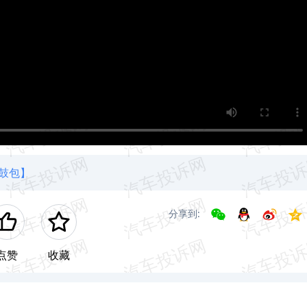
鼓包】
分享到:
点赞
收藏