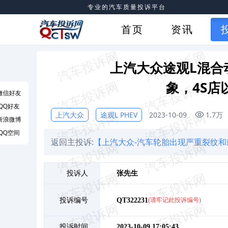
专业的汽车质量投诉平台
首页
资讯
上汽大众途观L混合
象，4S店
微信好友
QQ好友
上汽大众
途观L PHEV
2023-10-09
1.7万
新浪微博
QQ空间
返回主投诉:
【上汽大众-汽车轮胎出现严重裂纹和
投诉人
张
先生
投诉编号
QT322231
(请牢记此投诉编号)
投诉时间
2023-10-09 17:05:43