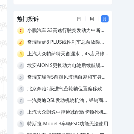
推诿不予解决
养服务无法使用，要求退款
热门投诉
日
周
月
小鹏汽车G3高速行驶突发动力中断，
1
存在严重安全隐患
奇瑞瑞虎8 PLUS线性刹车总泵故障，
2
4S店需自费更换
上汽大众帕萨特天窗漏水，4S店只修
3
车不赔偿
埃安AION S更换动力电池后续航锐
4
减，售后拒不提供维修档案
奇瑞艾瑞泽5前挡风玻璃自裂和车身多
5
处返锈，4S店需自费维修
北京奔驰C级进气凸轮轴位置偏移致发
6
动机严重抖动，4S店需自费维修
一汽奥迪Q5L发动机烧机油，经销商推
7
诿不予解决
上汽大众朗逸中控遭减配致卡顿死机，
8
要求换869主机
特斯拉-Model 3车辆FSD功能无法使用
9