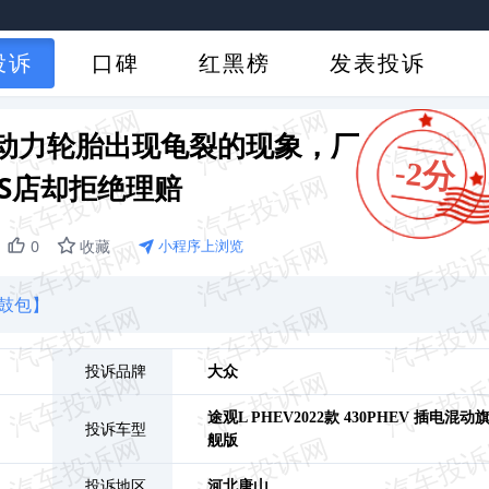
投诉
口碑
红黑榜
发表投诉
动力轮胎出现龟裂的现象，厂
-2分
4S店却拒绝理赔
0
收藏
小程序上浏览
鼓包】
投诉品牌
大众
途观L PHEV
2022款 430PHEV 插电混动
投诉车型
舰版
投诉地区
河北
唐山