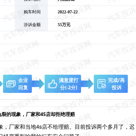
购车时间
2022-07-22
涉诉金额
55万元
企业
满意度打
完成/再
回复
分
(-2分)
投诉
龟裂的现象，厂家和4S店却拒绝理赔
象，厂家和当地4s店不给理赔。目前投诉两个多月了，迟