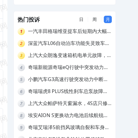
推诿不予解决
养服务无法使用，要求退款
热门投诉
日
周
月
一汽丰田格瑞维亚提车后短期内大幅降
1
价，要求退还差价
深蓝汽车L06自动泊车功能失灵致车辆
2
撞墙，厂家客服推诿拒担责
上汽大众朗逸变速箱机电单元故障，厂
3
家不作为
奇瑞新能源奇瑞eQ行驶中突发动力受
4
限报警和车辆无法正常快充，厂家推脱
小鹏汽车G3高速行驶突发动力中断，
5
拒绝三电质保
存在严重安全隐患
奇瑞瑞虎8 PLUS线性刹车总泵故障，
6
4S店需自费更换
上汽大众帕萨特天窗漏水，4S店只修
7
车不赔偿
埃安AION S更换动力电池后续航锐
8
减，售后拒不提供维修档案
奇瑞艾瑞泽5前挡风玻璃自裂和车身多
9
处返锈，4S店需自费维修