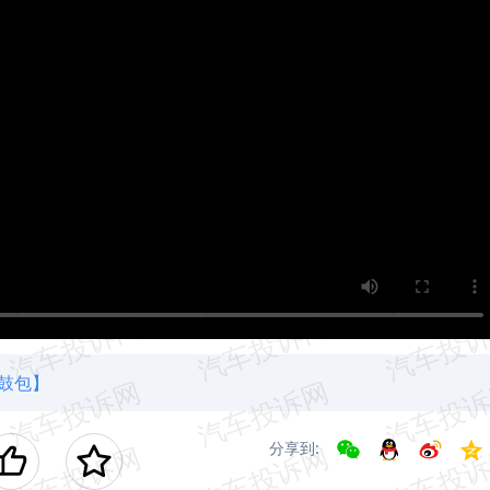
鼓包】
分享到: