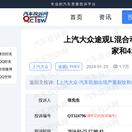
专业的汽车质量投诉平台
首页
资讯
上汽大众途观L混合
家和
微信好友
QQ好友
上汽大众
途观L PHEV
2024-01-25
1.7万
新浪微博
QQ空间
返回主投诉:
【上汽大众-汽车轮胎出现严重裂纹和
投诉人
张
先生
投诉编号
QT324796
(请牢记此投诉编号)
投诉时间
2024-01-25 17:00:43