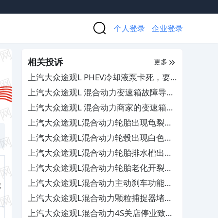
个人登录
企业登录
相关投诉
更多
上汽大众途观L PHEV冷却液泵卡死，要
求厂家积极处理
上汽大众途观L 混合动力变速箱故障导致
车辆趴窝，4S店拖延维修
上汽大众途观L 混合动力商家的变速箱换
油活动暗藏猫腻，疑似欺诈消费者
上汽大众途观L混合动力轮胎出现龟裂现
象，厂家拒绝理赔
上汽大众途观L混合动力轮毂出现白色斑
点状，售后以非质量问题为由不予处理
上汽大众途观L混合动力轮胎排水槽出现
龟裂的现象，4S店以过保为由拒绝理赔
上汽大众途观L混合动力轮胎老化开裂导
致漏气，厂商却拒绝理赔
上汽大众途观L混合动力主动刹车功能频
旗
繁介入且无法关闭，4S店以正常为由不
上汽大众途观L混合动力颗粒捕捉器堵塞
予维修
和acc频繁出现故障，厂家和4S店却相互
上汽大众途观L混合动力4S关店停业致保