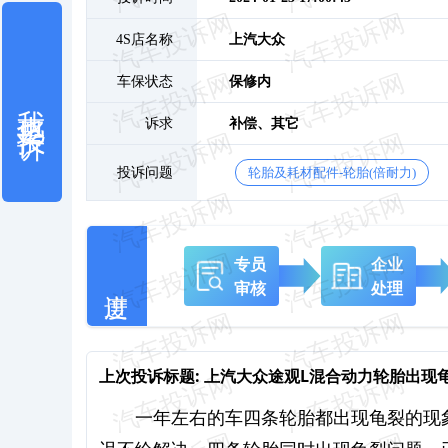
4S店名称
上汽大众
车保状态
保修内
我也要投诉
诉求
补偿、
其它
投诉问题
轮胎及耗材配件-轮胎(倍耐力)
专员
企业
审核
处理
上次投诉标题:
上汽大众途观L混合动力轮胎出现
一年左右的车四条轮胎都出现龟裂的现