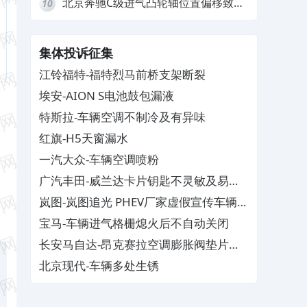
北京奔驰C级进气凸轮轴位置偏移致发
10
动机严重抖动，4S店需自费维修
集体投诉征集
江铃福特-福特烈马前桥支架断裂
埃安-AION S电池鼓包漏液
特斯拉-车辆空调不制冷及有异味
红旗-H5天窗漏水
一汽大众-车辆空调喷粉
广汽丰田-威兰达卡片钥匙不灵敏及易消
磁
岚图-岚图追光 PHEV厂家虚假宣传车辆配
置与功能
宝马-车辆进气格栅熄火后不自动关闭
长安马自达-昂克赛拉空调膨胀阀垫片生
锈
北京现代-车辆多处生锈